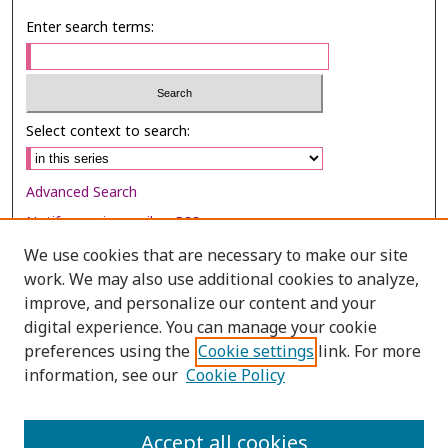
Enter search terms:
Select context to search:
Advanced Search
Notify me via email or
RSS
We use cookies that are necessary to make our site
Browse
work. We may also use additional cookies to analyze,
Collections
improve, and personalize our content and your
digital experience. You can manage your cookie
Disciplines
preferences using the
Cookie settings
link. For more
Authors
information, see our
Cookie Policy
Author Corner
Author FAQ
Accept all cookies