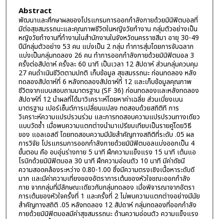
Abstract
พัฒนาและศึกษาผลของโปรแกรมการออกกำลังกายด้วยมินิฟิตบอลที่
มีต่อสุขสมรรถนะและคุณภาพชีวิตในหญิงวัยทำงาน กลุ่มตัวอย่างเป็น
หญิงวัยทำงานที่ทำงานในสำนักงานในจังหวัดนครราชสีมา อายุ 30-49
ปีมีกลุ่มตัวอย่าง 53 คน แบ่งเป็น 2 กลุ่ม ทำการสุ่มโดยการจับฉลาก
แบ่งเป็นกลุ่มทดลอง 26 คน ทำการออกกำลังกายด้วยมินิฟิตบอล 3
ครั้งต่อสัปดาห์ ครั้งละ 60 นาที เป็นเวลา 12 สัปดาห์ ส่วนกลุ่มควบคุม
27 คนดำเนินชีวิตตามปกติ เก็บข้อมูล สุขสมรรถนะ ก่อนทดลอง หลัง
ทดลองสัปดาห์ที่ 6 หลังทดลองสัปดาห์ที่ 12 และเก็บข้อมูลคุณภาพ
ชีวิตจากแบบสอบถามมาตรฐาน (SF 36) ก่อนทดลองและหลังทดลอง
สัปดาห์ที่ 12 นำผลที่ได้มาวิเคราะห์โดยหาค่าเฉลี่ย ส่วนเบี่ยงเบน
มาตรฐาน เปอร์เซ็นต์การเปลี่ยนแปลง ทดสอบด้วยสถิติที การ
วิเคราะห์ความแปรปรวนร่วม และการทดสอบความแปรปรวนทางเดียว
แบบวัดซ้ำ เมื่อพบความแตกต่างนำมาเปรียบเทียบเป็นรายคู่โดยวิธี
ของ แอลเอสดี โดยทดสอบความมีนัยสำคัญทางสถิติที่ระดับ .05 ผล
การวิจัย โปรแกรมการออกกำลังกายด้วยมินิฟิตบอลแบ่งออกเป็น 4
ขั้นตอน คือ อบอุ่นร่างกาย 5 นาที ฝึกความแข็งแรง 15 นาที เต้นแอ
โรบิกด้วยมินิฟิตบอล 30 นาที ฝึกความอ่อนตัว 10 นาที มีค่าดัชนี
ความสอดคล้องระหว่าง 0.80-1.00 ซึ่งมีความตรงเชิงเนื้อหาระดับดี
มาก และมีค่าความเที่ยงของอัตราการเต้นของหัวใจขณะออกกำลัง
กาย จากกลุ่มที่มีลักษณะเดียวกับกลุ่มทดลอง เมื่อพิจารณาจากอัตรา
การเต้นของหัวใจครั้งที่ 1 และครั้งที่ 2 ไม่พบความแตกต่างอย่างมีนัย
สำคัญทางสถิติ .05 หลังทดลอง 12 สัปดาห์ กลุ่มทดลองที่ออกกำลัง
กายด้วยมินิฟิตบอลมีค่าสุขสมรรถนะ ด้านความอ่อนตัว ความแข็งแรง