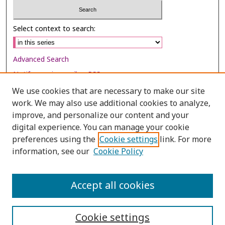
Select context to search:
Advanced Search
Notify me via email or
RSS
We use cookies that are necessary to make our site
Browse
work. We may also use additional cookies to analyze,
Collections
improve, and personalize our content and your
digital experience. You can manage your cookie
Disciplines
preferences using the
Cookie settings
link. For more
Authors
information, see our
Cookie Policy
Author Corner
Author FAQ
Accept all cookies
Cookie settings