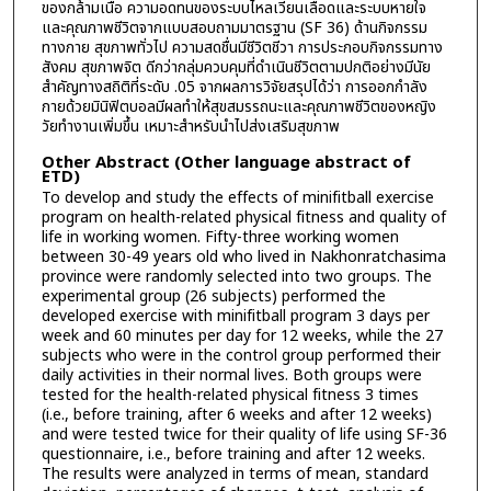
ของกล้ามเนื้อ ความอดทนของระบบไหลเวียนเลือดและระบบหายใจ
และคุณภาพชีวิตจากแบบสอบถามมาตรฐาน (SF 36) ด้านกิจกรรม
ทางกาย สุขภาพทั่วไป ความสดชื่นมีชีวิตชีวา การประกอบกิจกรรมทาง
สังคม สุขภาพจิต ดีกว่ากลุ่มควบคุมที่ดำเนินชีวิตตามปกติอย่างมีนัย
สำคัญทางสถิติที่ระดับ .05 จากผลการวิจัยสรุปได้ว่า การออกกำลัง
กายด้วยมินิฟิตบอลมีผลทำให้สุขสมรรถนะและคุณภาพชีวิตของหญิง
วัยทำงานเพิ่มขึ้น เหมาะสำหรับนำไปส่งเสริมสุขภาพ
Other Abstract (Other language abstract of
ETD)
To develop and study the effects of minifitball exercise
program on health-related physical fitness and quality of
life in working women. Fifty-three working women
between 30-49 years old who lived in Nakhonratchasima
province were randomly selected into two groups. The
experimental group (26 subjects) performed the
developed exercise with minifitball program 3 days per
week and 60 minutes per day for 12 weeks, while the 27
subjects who were in the control group performed their
daily activities in their normal lives. Both groups were
tested for the health-related physical fitness 3 times
(i.e., before training, after 6 weeks and after 12 weeks)
and were tested twice for their quality of life using SF-36
questionnaire, i.e., before training and after 12 weeks.
The results were analyzed in terms of mean, standard