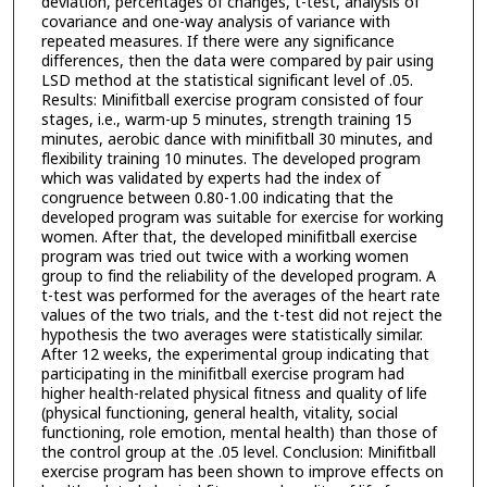
deviation, percentages of changes, t-test, analysis of
covariance and one-way analysis of variance with
repeated measures. If there were any significance
differences, then the data were compared by pair using
LSD method at the statistical significant level of .05.
Results: Minifitball exercise program consisted of four
stages, i.e., warm-up 5 minutes, strength training 15
minutes, aerobic dance with minifitball 30 minutes, and
flexibility training 10 minutes. The developed program
which was validated by experts had the index of
congruence between 0.80-1.00 indicating that the
developed program was suitable for exercise for working
women. After that, the developed minifitball exercise
program was tried out twice with a working women
group to find the reliability of the developed program. A
t-test was performed for the averages of the heart rate
values of the two trials, and the t-test did not reject the
hypothesis the two averages were statistically similar.
After 12 weeks, the experimental group indicating that
participating in the minifitball exercise program had
higher health-related physical fitness and quality of life
(physical functioning, general health, vitality, social
functioning, role emotion, mental health) than those of
the control group at the .05 level. Conclusion: Minifitball
exercise program has been shown to improve effects on