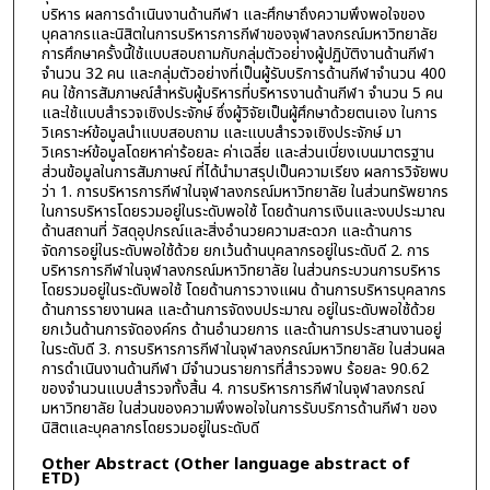
บริหาร ผลการดำเนินงานด้านกีฬา และศึกษาถึงความพึงพอใจของ
บุคลากรและนิสิตในการบริหารการกีฬาของจุฬาลงกรณ์มหาวิทยาลัย
การศึกษาครั้งนี้ใช้แบบสอบถามกับกลุ่มตัวอย่างผู้ปฏิบัติงานด้านกีฬา
จำนวน 32 คน และกลุ่มตัวอย่างที่เป็นผู้รับบริการด้านกีฬาจำนวน 400
คน ใช้การสัมภาษณ์สำหรับผู้บริหารที่บริหารงานด้านกีฬา จำนวน 5 คน
และใช้แบบสำรวจเชิงประจักษ์ ซึ่งผู้วิจัยเป็นผู้ศึกษาด้วยตนเอง ในการ
วิเคราะห์ข้อมูลนำแบบสอบถาม และแบบสำรวจเชิงประจักษ์ มา
วิเคราะห์ข้อมูลโดยหาค่าร้อยละ ค่าเฉลี่ย และส่วนเบี่ยงเบนมาตรฐาน
ส่วนข้อมูลในการสัมภาษณ์ ที่ได้นำมาสรุปเป็นความเรียง ผลการวิจัยพบ
ว่า 1. การบริหารการกีฬาในจุฬาลงกรณ์มหาวิทยาลัย ในส่วนทรัพยากร
ในการบริหารโดยรวมอยู่ในระดับพอใช้ โดยด้านการเงินและงบประมาณ
ด้านสถานที่ วัสดุอุปกรณ์และสิ่งอำนวยความสะดวก และด้านการ
จัดการอยู่ในระดับพอใช้ด้วย ยกเว้นด้านบุคลากรอยู่ในระดับดี 2. การ
บริหารการกีฬาในจุฬาลงกรณ์มหาวิทยาลัย ในส่วนกระบวนการบริหาร
โดยรวมอยู่ในระดับพอใช้ โดยด้านการวางแผน ด้านการบริหารบุคลากร
ด้านการรายงานผล และด้านการจัดงบประมาณ อยู่ในระดับพอใช้ด้วย
ยกเว้นด้านการจัดองค์กร ด้านอำนวยการ และด้านการประสานงานอยู่
ในระดับดี 3. การบริหารการกีฬาในจุฬาลงกรณ์มหาวิทยาลัย ในส่วนผล
การดำเนินงานด้านกีฬา มีจำนวนรายการที่สำรวจพบ ร้อยละ 90.62
ของจำนวนแบบสำรวจทั้งสิ้น 4. การบริหารการกีฬาในจุฬาลงกรณ์
มหาวิทยาลัย ในส่วนของความพึงพอใจในการรับบริการด้านกีฬา ของ
นิสิตและบุคลากรโดยรวมอยู่ในระดับดี
Other Abstract (Other language abstract of
ETD)