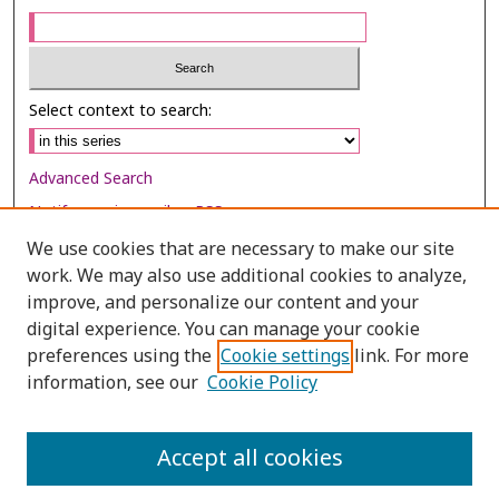
Select context to search:
Advanced Search
Notify me via email or
RSS
We use cookies that are necessary to make our site
Browse
work. We may also use additional cookies to analyze,
Collections
improve, and personalize our content and your
digital experience. You can manage your cookie
Disciplines
preferences using the
Cookie settings
link. For more
Authors
information, see our
Cookie Policy
Author Corner
Author FAQ
Accept all cookies