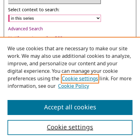
Select context to search:
Advanced Search
Notify me via email or
RSS
We use cookies that are necessary to make our site
Browse
work. We may also use additional cookies to analyze,
Collections
improve, and personalize our content and your
digital experience. You can manage your cookie
Disciplines
preferences using the
Cookie settings
link. For more
Authors
information, see our
Cookie Policy
Author Corner
Author FAQ
Accept all cookies
Cookie settings