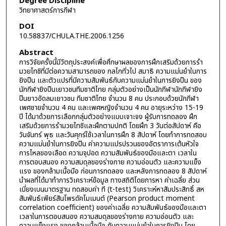
Degree Discipline
วิทยาศาสตร์การกีฬา
DOI
10.58837/CHULA.THE.2006.1256
Abstract
การวิจัยครั้งนี้มีวัตถุประสงค์เพื่อศึกษาผลของการฝึกเสริมด้วยการรำ
มวยไทชิที่มีต่อความสามารถของ กลไกทั่วไป สมาธิ ความแม่นยำในการ
ยิงปืน และตัวแปรที่มีความสัมพันธ์กับความแม่นยำในการยิงปืน ของ
นักกีฬายิงปืนเยาวชนทีมชาติไทย กลุ่มตัวอย่างเป็นนักกีฬานักกีฬายิง
ปืนยาวอัดลมเยาวชน ทีมชาติไทย จำนวน 8 คน ประกอบด้วยนักกีฬา
เพศชายจำนวน 4 คน และเพศหญิงจำนวน 4 คน อายุระหว่าง 15-19
ปี ได้มาด้วยการเลือกกลุ่มตัวอย่างแบบเจาะจง ผู้รับการทดลอง ฝึก
เสริมด้วยการรำมวยไทชิและฝึกตามปกติ โดยฝึก 3 วันต่อสัปดาห์ คือ
วันจันทร์ พุธ และวันศุกร์ใช้เวลาในการฝึก 8 สัปดาห์ โดยทำการทดสอบ
ความแม่นยำในการยิงปืน ค่าความแปรปรวนของอัตราการเต้นหัวใจ
การไหลของเลือด ความจุปอด ความสัมพันธ์ของมือและตา เวลาใน
การตอบสนอง ความสมดุลของร่างกาย ความอ่อนตัว และความแข็ง
แรง ของกล้ามเนื้อมือ ก่อนการทดลอง และหลังการทดลอง 8 สัปดาห์
นำผลที่ได้มาทำการวิเคราะห์ข้อมูล ทางสถิติโดยการหา ค่าเฉลี่ย ส่วน
เบี่ยงเบนมาตรฐาน ทดสอบค่า ที (t-test) วิเคราะห์หาสัมประสิทธิ์ สห
สัมพันธ์เพียร์สันโพรดัคโมเมนต์ (Pearson product moment
correlation coefficient) ของค่าเฉลี่ย ความสัมพันธ์ของมือและตา
เวลาในการตอบสนอง ความสมดุลของร่างกาย ความอ่อนตัว และ
ความแข็งแรง ของกล้ามเนื้อมือ กับความแม่นยำในการยิงปืน โดย