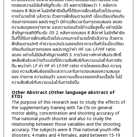
ทดสอบความมีนัยสำคัญที่ระดับ .05 ผลการวิจัยพบว่า 1. หลังการ
ทดลอง 8 สัปดาห์ ในนักกีฬายิงปืนที่ได้รับการฝึกเสริมด้วยโปรแกรม
การรำมวยไทชิ แล้วตาม ด้วยการฝึกซ้อมตามปกติ เมื่อเปรียบเทียบกับ
ก่อนการทดลอง ผลปรากฏว่า มีค่าเฉลี่ยเวลาในการตอบสนอง ลดลง
ความสมดุลของร่างกาย และความอ่อนตัวมีค่าเฉลี่ยสูงขึ้น อย่างมีนัย
สำคัญทางสถิติที่ระดับ .05 2. หลังการทดลอง 8 สัปดาห์ ในนักกีฬายิง
ปืนที่ได้รับการฝึกเสริมด้วยโปรแกรมการรำมวยไทชิแล้วตาม ด้วยการ
ฝึกซ้อมตามปกติ ค่าความแปรปรวนของอัตราการเต้นหัวใจเมื่อเปรียบ
เทียบกับก่อนการทดลอง ผลปรากฏว่าค่า HF และ LF/HF ratio
ลดลง อย่างไม่มีนัยสำคัญทางสถิติ 3. การวิเคราะห์หาค่าสัมประสิทธิ์
สหสัมพันธ์ระหว่างตัวแปรที่มีความสัมพันธ์กับความแม่นยำในการยิง
ปืน พบว่าค่า LF ค่า HF ค่า LF/HF ratio การไหลของเลือด ความจุ
ปอด ความสัมพันธ์ของมือและตาเวลาในการตอบสนองความสมดุล
ของ ร่างกาย ความอ่อนตัว และความแข็งแรงของกล้ามเนื้อมือ ไม่มี
ความสัมพันธ์กับความแม่นยำในการยิงปืน
Other Abstract (Other language abstract of
ETD)
The purpose of this research was to study the effects of
the supplementary training with Tai-Chi on general
motor ability, concentration and shooting accuracy of
Thai national youth shooter and also to study the
relationship between those variables and the shooting
accuracy. The subjects were 8 Thai national youth rifle
shooters; 4 males and 4 females, aged between 15-19