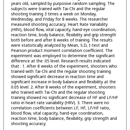
years old, sampled by purposive random sampling. The
subjects were trained with Tai-Chi and the regular
shooting training 3 times a week on Monday,
Wednesday, and Friday for 8 weeks. The researcher
measured shooting accuracy, Heart Rate Variability
(HRV), blood flow, vital capacity, hand-eye coordination,
reaction time, body balance, flexibility and grip strength
both before and after 8 weeks of training. The results
were statistically analyzed by Mean, S.D, t-test and
Pearson product moment correlation coefficient. The
experiment was employed to determine the significant
difference at the .05 level. Research results indicated
that : 1. After 8 weeks of the experiment, shooters who
trained with Tai-Chi and the regular shooting training
showed significant decrease in reaction time and
significant increase in body balance and flexibility at the
0.05 level. 2. After 8 weeks of the experiment, shooters
who trained with Tai-Chi and the regular shooting
training showed no significant decrease of HF and LF/HF
ratio in heart rate variability (HRV). 3. There were no
correlation coefficients between LF, HF, LF/HF ratio,
blood flow, vital capacity, hand-eye coordination,
reaction time, body balance, flexibility, grip strength and
shooting accuracy.