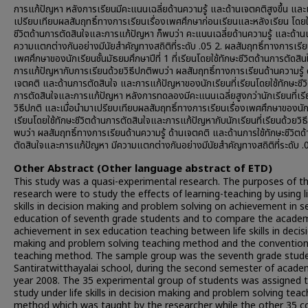
การแก้ปัญหา หลังการเรียนมีคะแนนเฉลี่ยด้านความรู้ และด้านเจตคติสูงขึ้น และเ
เปรียบเทียบผลสัมฤทธิ์ทางการเรียนเรื่องเพศศึกษาก่อนเรียนและหลังเรียน โดยใ
ชีวิตด้านการตัดสินใจและการแก้ปัญหา ก็พบว่า คะแนนเฉลี่ยด้านความรู้ และด้าน
ความแตกต่างกันอย่างมีนัยสำคัญทางสถิติที่ระดับ .05 2. ผลสัมฤทธิ์ทางการเรีย
เพศศึกษาของนักเรียนชั้นมัธยมศึกษาปีที่ 1 ที่เรียนโดยใช้ทักษะชีวิตด้านการตัดสิ
การแก้ปัญหากับการเรียนด้วยวิธีปกติพบว่า ผลสัมฤทธิ์ทางการเรียนด้านความรู้ 
เจตคติ และด้านการตัดสินใจ และการแก้ปัญหาของนักเรียนที่เรียนโดยใช้ทักษะชีว
การตัดสินใจและการแก้ปัญหา หลังการทดลองมีคะแนนเฉลี่ยสูงกว่านักเรียนที่เรี
วิธีปกติ และเมื่อนำมาเปรียบเทียบผลสัมฤทธิ์ทางการเรียนเรื่องเพศศึกษาของนักเ
เรียนโดยใช้ทักษะชีวิตด้านการตัดสินใจและการแก้ปัญหากับนักเรียนที่เรียนด้วยวิธี
พบว่า ผลสัมฤทธิ์ทางการเรียนด้านความรู้ ด้านเจตคติ และด้านการใช้ทักษะชีวิตด
ตัดสินใจและการแก้ปัญหา มีความแตกต่างกันอย่างมีนัยสำคัญทางสถิติที่ระดับ .
Other Abstract (Other language abstract of ETD)
This study was a quasi-experimental research. The purposes of t
research were to study the effects of learning-teaching by using l
skills in decision making and problem solving on achievement in s
education of seventh grade students and to compare the acade
achievement in sex education teaching between life skills in decis
making and problem solving teaching method and the convention
teaching method. The sample group was the seventh grade stude
Santiratwitthayalai school, during the second semester of acade
year 2008. The 35 experimental group of students was assigned 
study under life skills in decision making and problem solving teac
method which was taught by the researcher while the other 35 c