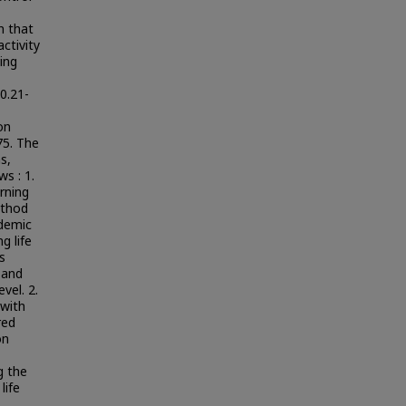
n that
ctivity
hing
 0.21-
ion
75. The
s,
s : 1.
rning
ethod
ademic
g life
s
 and
vel. 2.
 with
red
on
g the
life