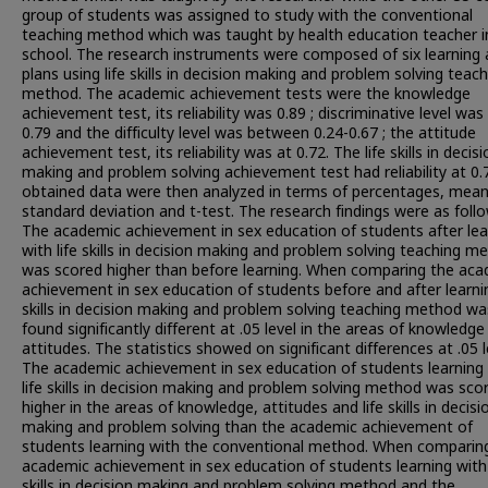
group of students was assigned to study with the conventional
teaching method which was taught by health education teacher i
school. The research instruments were composed of six learning a
plans using life skills in decision making and problem solving teac
method. The academic achievement tests were the knowledge
achievement test, its reliability was 0.89 ; discriminative level was
0.79 and the difficulty level was between 0.24-0.67 ; the attitude
achievement test, its reliability was at 0.72. The life skills in decis
making and problem solving achievement test had reliability at 0.
obtained data were then analyzed in terms of percentages, mean
standard deviation and t-test. The research findings were as follow
The academic achievement in sex education of students after lea
with life skills in decision making and problem solving teaching m
was scored higher than before learning. When comparing the ac
achievement in sex education of students before and after learnin
skills in decision making and problem solving teaching method wa
found significantly different at .05 level in the areas of knowledge
attitudes. The statistics showed on significant differences at .05 le
The academic achievement in sex education of students learning
life skills in decision making and problem solving method was sco
higher in the areas of knowledge, attitudes and life skills in decisi
making and problem solving than the academic achievement of
students learning with the conventional method. When comparin
academic achievement in sex education of students learning with 
skills in decision making and problem solving method and the