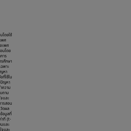
อนโดยใช้
งเพศ
่องเพศ
รสอนโดย
ยนการ
การศึกษา
บเฉพาะ
ปัญหา
ที่ใช้ใน
ก้ปัญหา
ค่าความ
อบถาม
นใจและ
ินการสอน
รวัดผล
อมูลที่
าที (t-
ียนและ
ินใจและ