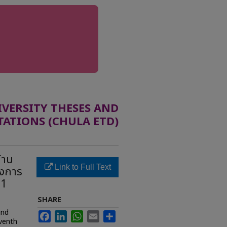
ERSITY THESES AND
TATIONS (CHULA ETD)
้าน
Link to Full Text
างการ
 1
SHARE
and
Facebook
LinkedIn
WhatsApp
Email
Share
venth