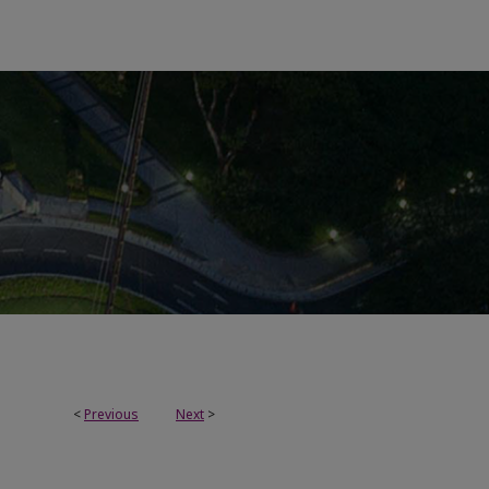
<
Previous
Next
>