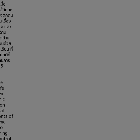
มื่อ
ช้ทักษะ
เจตคติมี
นเรื่อง
นใจ และ
ด้าน
ิตด้าน
ยนด้วย
รียน ที่
ปกติก็
้านการ
05
he
ife
ex
mic
ion
al
nts of
mic
to
hing
ontrol