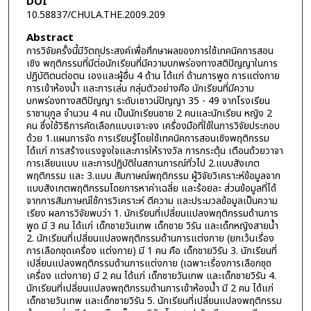
DOI
10.58837/CHULA.THE.2009.209
Abstract
การวิจัยครั้งนี้มีวัตถุประสงค์เพื่อศึกษาผลของการใช้เทคนิคการสอน
เชิง พฤติกรรมที่มีต่อนักเรียนที่มีความบกพร่องทางสติปัญญาในการ
ปฏิบัติตนต่อตน เองและผู้อื่น 4 ด้าน ได้แก่ ด้านการพูด การแต่งกาย
การเข้าห้องน้ำ และการเล่น กลุ่มตัวอย่างคือ นักเรียนที่มีความ
บกพร่องทางสติปัญญา ระดับเชาวน์ปัญญา 35 - 49 จากโรงเรียน
ราชานุกูล จำนวน 4 คน เป็นนักเรียนชาย 2 คนและนักเรียน หญิง 2
คน ซึ่งใช้วิธีการคัดเลือกแบบเจาะจง เครื่องมือที่ใช้ในการวิจัยประกอบ
ด้วย 1.แผนการจัด การเรียนรู้โดยใช้เทคนิคการสอนเชิงพฤติกรรม
ได้แก่ การสร้างแรงจูงใจและการให้รางวัล การกระตุ้น เตือนด้วยวาจา
การเลียนแบบ และการปฏิบัติในสถานการณ์ทั่วไป 2.แบบสังเกต
พฤติกรรม และ 3.แบบ สัมภาษณ์พฤติกรรม ผู้วิจัยวิเคราะห์ข้อมูลจาก
แบบสังเกตพฤติกรรมโดยการหาค่าเฉลี่ย และร้อยละ ส่วนข้อมูลที่ได้
จากการสัมภาษณ์ใช้การวิเคราะห์ ตีความ และประมวลข้อมูลเป็นความ
เรียง ผลการวิจัยพบว่า 1. นักเรียนที่เปลี่ยนแปลงพฤติกรรมด้านการ
พูด มี 3 คน ได้แก่ เด็กชายวันเทพ เด็กชาย วิรัน และเด็กหญิงสายน้ำ
2. นักเรียนที่เปลี่ยนแปลงพฤติกรรมด้านการแต่งกาย (ยกเว้นเรื่อง
การเลือกชุดเครื่อง แต่งกาย) มี 1 คน คือ เด็กชายวิรัน 3. นักเรียนที่
เปลี่ยนแปลงพฤติกรรมด้านการแต่งกาย (เฉพาะเรื่องการเลือกชุด
เครื่อง แต่งกาย) มี 2 คน ได้แก่ เด็กชายวันเทพ และเด็กชายวิรัน 4.
นักเรียนที่เปลี่ยนแปลงพฤติกรรมด้านการเข้าห้องน้ำ มี 2 คน ได้แก่
เด็กชายวันเทพ และเด็กชายวิรัน 5. นักเรียนที่เปลี่ยนแปลงพฤติกรรม