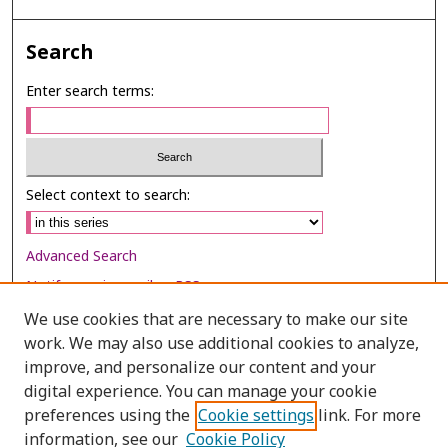
Search
Enter search terms:
Select context to search:
Advanced Search
Notify me via email or
RSS
We use cookies that are necessary to make our site
Browse
work. We may also use additional cookies to analyze,
Collections
improve, and personalize our content and your
digital experience. You can manage your cookie
Disciplines
preferences using the
Cookie settings
link. For more
Authors
information, see our
Cookie Policy