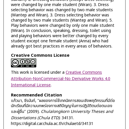
were changed by one male student (Wiran). 3. Dress
selecting behavior was changed by two male students
(Wantep and Wiran). 3. Dress selecting behavior was
changed by two male students (Wantep and Wiran). 5.
Play behaviors were changed by only one male student
(Wiran). In conclusion, speaking, dressing, toilet using
and playing behaviors were better changed by every
student except one female student (Anna) who had
already got best practices in every areas of behaviors.
Creative Commons License
This work is licensed under a
Creative Commons
Attribution-NonCommercial-No Derivative Works 4.0
International License
.
Recommended Citation
แก้วมา, จีรนันท์, "ผลของการใช้เทคนิคการสอนเชิงพฤติกรรมที่มีต่อ
นักเรียนที่มีความบกพร่องทางสถิปัญญาในการปฏิบัติตนต่อตนเอง
และผู้อื่น" (2009).
Chulalongkorn University Theses and
Dissertations (Chula ETD)
. 34131.
https://digital.car.chula.ac.th/chulaetd/34131