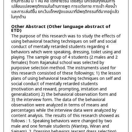
ด้านการเล่น มี 1 คน คือ เด็กชายวิรัน โดยสรุป นักเรียนทุกคนมีการ
เปลี่ยนแปลงพฤติกรรมในด้านการพูด การแต่งกาย การเข้า ห้องน้ำ
และการเล่นดีขึ้น ยกเว้นเด็กหญิงแอนนาที่มีพฤติกรรมที่ดีมากอยู่แล้ว
ในทุกด้าน
Other Abstract (Other language abstract of
ETD)
The purpose of this research was to study the effects of
using behavioral teaching techniques on self and social
conduct of mentally retarded students regarding 4
behaviors which were speaking, dressing, toilet using and
playing. The sample group of 4 students (2 males and 2
females) from Rajanukul school was selected by
purposive selection method. The instruments used for
this research consisted of these followings; 1) the lesson
plans of using behavioral teaching techniques on self and
social conduct of mentally retarded students
(motivation and reward, prompting, imitation and
generalization) 2) the behavioral observation form and
3) the interview form. The data of the behavioral
observation were analyzed in terms of means and
percentages while the interview data were analyzed by
content analysis. The results of this research showed as
follows : 1. Speaking behaviors were changed by two
male and one female students (Wantep, Wiran and
Sainam). 2. Dressing behaviors (except dress selecting)