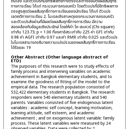
ตนเอง และตัวแปรที่มีอิทธิพลทั้งทางตรงและทางอ้อมต่อผลสัมฤทธิ์
ทางการเรียน ได้แก่ กระบวนการครอบครัว โดยตัวแปรที่มีอิทธิพลทาง
ตรงสูงสุดต่อผลสัมฤทธิ์ทางการเรียนของนักเรียน ได้แก่ ตัวแปร
เจตคติทางการเรียน 2. โมเดลเชิงสาเหตุของกระบวนการครอบครัว
และตัวแปรส่งผ่านที่มีผลต่อผลสัมฤทธิ์ทางการเรียน มีความ
สอดคล้องกับข้อมูลเชิงประจักษ์ โดยให้ค่า ไค-สแควร์ (Chi-square)
เท่ากับ 123.73; p = 1.00 ที่องศาอิสระเท่ากับ 225 ค่า GFI เท่ากับ
0.98 ค่า AGFI เท่ากับ 0.97 และค่า RMR เท่ากับ 0.025 และตัวแปร
ในโมเดลสามารถอธิบายความแปรปรวนของผลสัมฤทธิ์ทางการเรียน
ได้ร้อยละ 19
Other Abstract (Other language abstract of
ETD)
The purposes of this research were to study effects of
family process and intervening variables on academic
achievement in Bangkok elementary students, and to
examine the goodness of fitting of the model to the
empirical data. The research population consisted of
532,422 elementary students in Bangkok. The research
responders were 540 elementary students and 540
parents. Variables consisted of five endogenous latent
variables : academic self concept, learning motivation,
learning attitude, self esteem, and academic
achievement ; and on exogenous latent variable: family
process. These latent variables were measured by 24
observed variables. Data were collected by 2