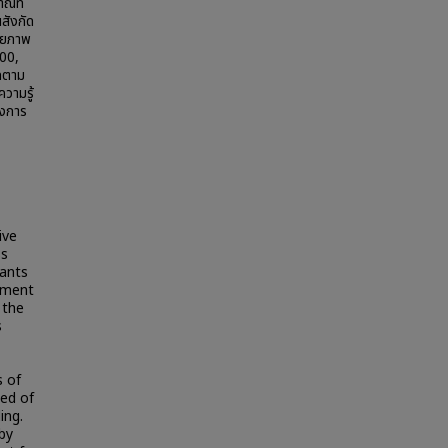
าณที่
สังกัด
ดยภาพ
.00,
ดตาม
วามรู้
งการ
ive
ss
ants
cument
 the
s
s of
ed of
ing.
by