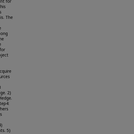
ent for
his
s
is. The
e
mong
he
e
for
bject
cquire
urces
3
ge. 2)
ledge.
tep4:
chers
rs
4)
ts. 5)