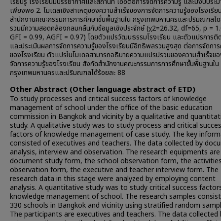
เรียนรู้ โรงเรียนมีบรรยากาศและสถานที่ เอื้อต่อการจัดการความรู้ และมีงบประม
เพียงพอ 2. โมเดลเชิงสาเหตุของความสำเร็จของการจัดการความรู้ของโรงเรียน
สำนักงานคณะกรรมการการศึกษาขั้นพื้นฐานใน กรุงเทพมหานครและปริมณฑลโ
รวมมีความสอดคล้องกลมกลืนกับข้อมูลเชิงประจักษ์ (χ2=26.32, df=65, p = 1
GFI = 0.99, AGFI = 0.97) โดยตัวแปรวัฒนธรรมโรงเรียน และตัวแปรการติ
และประเมินผลการจัดการความรู้ของโรงเรียนมีอิทธิพลรวมสูงสุด ต่อการจัดการค
ของโรงเรียน ตัวแปรในโมเดลสามารถอธิบายความแปรปรวนของความสำเร็จขอ
จัดการความรู้ของโรงเรียน สังกัดสำนักงานคณะกรรมการการศึกษาขั้นพื้นฐานใน
กรุงเทพมหานครและปริมณฑลได้ร้อยละ 88
Other Abstract (Other language abstract of ETD)
To study processes and critical success factors of knowledge
management of school under the office of the basic education
commission in Bangkok and vicinity by a qualitative and quantitat
study. A qualitative study was to study process and critical succe
factors of knowledge management of case study. The key inform
consisted of executives and teachers. The data collected by do
analysis, interview and observation. The research equipments are
document study form, the school observation form, the activitie
observation form, the executive and teacher interview form. The
research data in this stage were analyzed by employing content
analysis. A quantitative study was to study critical success factor
knowledge management of school. The research samples consist
330 schools in Bangkok and vicinity using stratified random sampl
The participants are executives and teachers. The data collected 