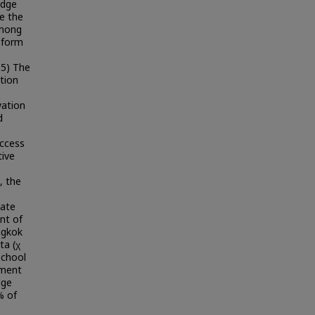
edge
e the
among
 form
 5) The
tion
vation
d
e
uccess
tive
, the
uate
nt of
ngkok
ta (χ
school
ement
dge
% of