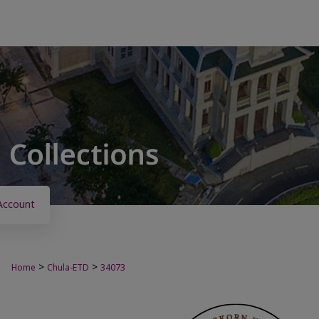
Account
>
>
Home
Chula-ETD
34073