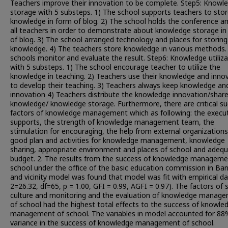
Teachers improve their innovation to be complete. Step5: Knowl
storage with 5 substeps. 1) The school supports teachers to stor
knowledge in form of blog. 2) The school holds the conference 
all teachers in order to demonstrate about knowledge storage in
of blog. 3) The school arranged technology and places for storing
knowledge. 4) The teachers store knowledge in various methods.
schools monitor and evaluate the result. Step6: Knowledge utiliza
with 5 substeps. 1) The school encourage teacher to utilize the
knowledge in teaching. 2) Teachers use their knowledge and inno
to develop their teaching. 3) Teachers always keep knowledge an
innovation 4) Teachers distribute the knowledge innovation/shar
knowledge/ knowledge storage. Furthermore, there are critical s
factors of knowledge management which as following: the execu
supports, the strength of knowledge management team, the
stimulation for encouraging, the help from external organizations
good plan and activities for knowledge management, knowledge
sharing, appropriate environment and places of school and adeq
budget. 2. The results from the success of knowledge manageme
school under the office of the basic education commission in Ba
and vicinity model was found that model was fit with empirical da
2=26.32, df=65, p = 1.00, GFI = 0.99, AGFI = 0.97). The factors of 
culture and monitoring and the evaluation of knowledge manag
of school had the highest total effects to the success of knowle
management of school. The variables in model accounted for 88
variance in the success of knowledge management of school.