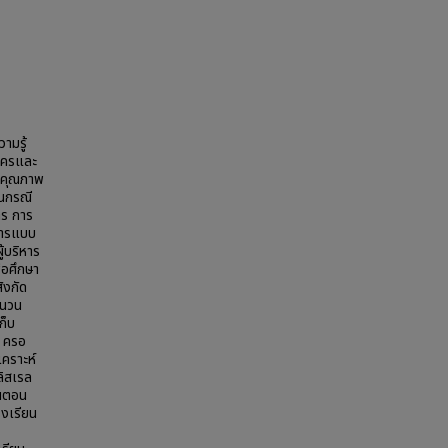
ามรู้
นครและ
ิงคุณภาพ
ยนกรณี
าร การ
กสารแบบ
้บริหาร
ื่อศึกษา
ังกัด
ำนวน
ก็บ
ง ครอ
เคราะห์
ลิสเรล
้นตอน
โรงเรียน