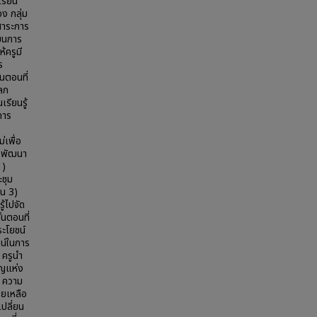
เรียน
อง กลุ่ม
มสาระการ
ยนการ
้ครูมี
ร
นตอนที่
แลก
รียนรู้
การ
เพื่อ
รูพัฒนา
1)
ะชุม
ยน 3)
ู้ไปจัด
้นตอนที่
ระโยชน์
น์ในการ
 ครูนำ
ัญแห่ง
ร ความ
วยเหลือ
ปลี่ยน