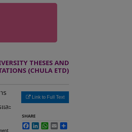
ERSITY THESES AND
TATIONS (CHULA ETD)
การ
Link to Full Text
รและ
SHARE
Facebook
LinkedIn
WhatsApp
Email
Share
ement