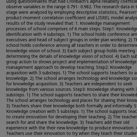
using questionnaires that had Cronbach's alpha reliability coeffici
observe variables in the range 0.791- 0.982. The research data in t
stage were analyzed by employing descriptive statistics, Pearson’
product-moment correlation coefficient and LISREL model analys
results of the study revealed that: 1. Knowledge management
processes of school comprises of 6 main steps. Step1: Knowledg
identification with 4 substeps. 1) The school holds conference a
executives and head of subject groups in order plan working. 2) T
school holds conference among all teachers in order to determin
knowledge vision of school. 3) Each subject group holds meeting 
determining the details of knowledge vision of school. 4) Each su
group action to shows project and implementation of knowledge
management approach to develop teaching. Step2: Knowledge
acquisition with 3 substeps. 1) The school supports teachers to a
knowledge. 2) The school arranges technology and knowledge so
for knowledge acquisition. 3) Teachers are independent to seek
knowledge from various sources. Step3: Knowledge sharing with 
substeps. 1) The school supports teachers to share their knowled
The school arranges technology and places for sharing their know
3) Teachers share their knowledge both formally and informally. S
Knowledge creation with 5 substeps. 1) The school supports tea
to create innovation for developing their teaching. 2) The teache
search for and share the knowledge. 3) Teachers add their old
experience with the their new knowledge to produce innovation. 
Teachers use their innovation to try when they teach their studen