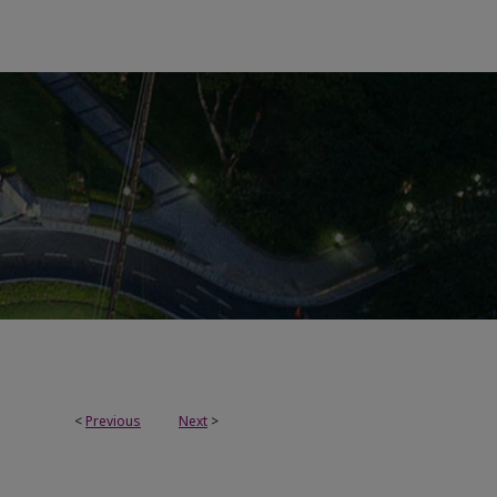
<
Previous
Next
>