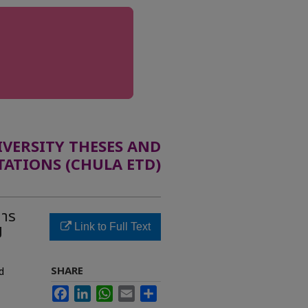
ERSITY THESES AND
TATIONS (CHULA ETD)
การ
Link to Full Text
ี
SHARE
d
Facebook
LinkedIn
WhatsApp
Email
Share