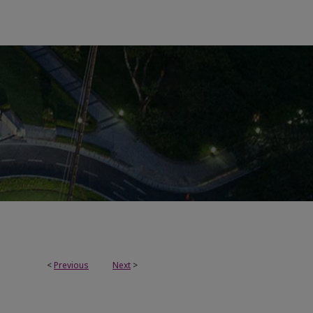
<
Previous
Next
>