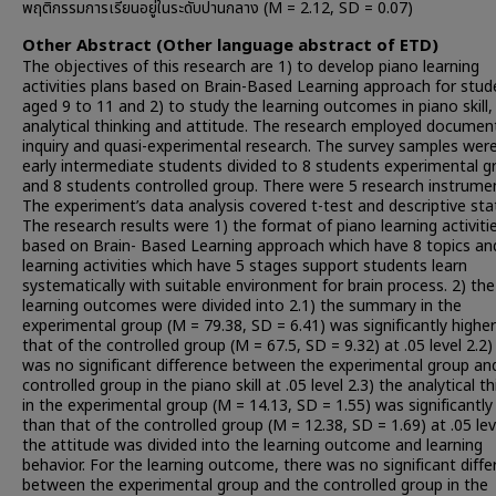
พฤติกรรมการเรียนอยู่ในระดับปานกลาง (M = 2.12, SD = 0.07)
Other Abstract (Other language abstract of ETD)
The objectives of this research are 1) to develop piano learning
activities plans based on Brain-Based Learning approach for stud
aged 9 to 11 and 2) to study the learning outcomes in piano skill,
analytical thinking and attitude. The research employed documen
inquiry and quasi-experimental research. The survey samples wer
early intermediate students divided to 8 students experimental g
and 8 students controlled group. There were 5 research instrume
The experiment’s data analysis covered t-test and descriptive stat
The research results were 1) the format of piano learning activiti
based on Brain- Based Learning approach which have 8 topics an
learning activities which have 5 stages support students learn
systematically with suitable environment for brain process. 2) the
learning outcomes were divided into 2.1) the summary in the
experimental group (M = 79.38, SD = 6.41) was significantly highe
that of the controlled group (M = 67.5, SD = 9.32) at .05 level 2.2)
was no significant difference between the experimental group an
controlled group in the piano skill at .05 level 2.3) the analytical th
in the experimental group (M = 14.13, SD = 1.55) was significantly
than that of the controlled group (M = 12.38, SD = 1.69) at .05 lev
the attitude was divided into the learning outcome and learning
behavior. For the learning outcome, there was no significant diff
between the experimental group and the controlled group in the