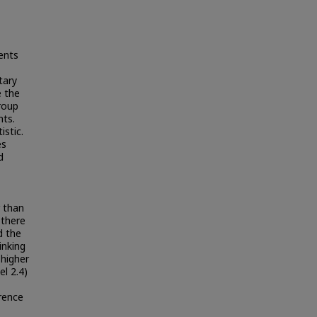
ents
tary
e the
roup
nts.
istic.
es
d
r than
 there
d the
inking
 higher
el 2.4)
erence