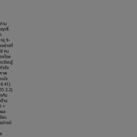
นตาม
ฤทธิ์
ด
ายุ 9-
อย่างที่
ง 8 คน
ดลองโดย
รียนรู้
หัวข้อ
นสภาพ
แบ่ง
 6.41)
.05 2.2)
างกัน
นด้าน
D =
่ยผล
รียน
อย่างมี
่ย