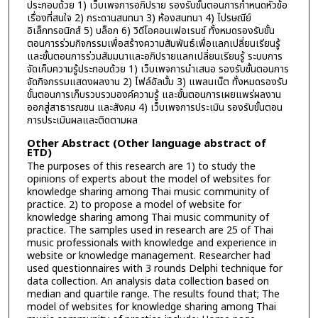
ประกอบด้วย 1) เว็บเพจการอภิปราย รองรับขั้นตอนการกำหนดหัวข้อ
เรื่องที่สนใจ 2) กระดานสนทนา 3) ห้องสนทนา 4) ไปรษณีย์
อิเล็กทรอนิกส์ 5) บล็อก 6) วิดีโอคอนเฟอเรนช์ ทั้งหมดรองรับขั้น
ตอนการร่วมกิจกรรมเพื่อสร้างความสัมพันธ์เพื่อแลกเปลี่ยนเรียนรู้
และขั้นตอนการร่วมสัมมนาและอภิปรายแลกเปลี่ยนเรียนรู้ ระบบการ
จัดเก็บความรู้ประกอบด้วย 1) เว็บเพจการนำเสนอ รองรับขั้นตอนการ
จัดกิจกรรมแสดงผลงาน 2) ไฟล์อัลบั้ม 3) แพลนเน็ต ทั้งหมดรองรับ
ขั้นตอนการเก็บรวบรวมองค์ความรู้ และขั้นตอนการเผยแพร่ผลงาน
ออกสู่สาธารณชน และสังคม 4) เว็บเพจการประเมิน รองรับขั้นตอน
การประเมินผลและติดตามผล
Other Abstract (Other language abstract of
ETD)
The purposes of this research are 1) to study the
opinions of experts about the model of websites for
knowledge sharing among Thai music community of
practice. 2) to propose a model of website for
knowledge sharing among Thai music community of
practice. The samples used in research are 25 of Thai
music professionals with knowledge and experience in
website or knowledge management. Researcher had
used questionnaires with 3 rounds Delphi technique for
data collection. An analysis data collection based on
median and quartile range. The results found that; The
model of websites for knowledge sharing among Thai