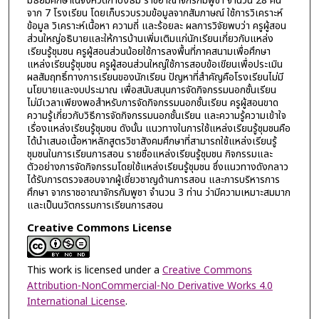
มัธยมศึกษาในจังหวัดกำปงธม ราชอาณาจักรกัมพูชา จำนวน 28 คน
จาก 7 โรงเรียน โดยเก็บรวบรวมข้อมูลจากสัมภาษณ์ ใช้การวิเคราะห์
ข้อมูล วิเคราะห์เนื้อหา ความถี่ และร้อยละ ผลการวิจัยพบว่า ครูผู้สอน
ส่วนใหญ่อธิบายและให้การบ้านเพิ่มเติมแก่นักเรียนเกี่ยวกับแหล่ง
เรียนรู้ชุมชน ครูผู้สอนส่วนน้อยใช้การลงพื้นที่ภาคสนามเพื่อศึกษา
แหล่งเรียนรู้ชุมชน ครูผู้สอนส่วนใหญ่ใช้การสอบข้อเขียนเพื่อประเมิน
ผลสัมฤทธิ์ทางการเรียนของนักเรียน ปัญหาที่สำคัญคือโรงเรียนไม่มี
นโยบายและงบประมาณ เพื่อสนับสนุนการจัดกิจกรรมนอกชั้นเรียน
ไม่มีเวลาเพียงพอสำหรับการจัดกิจกรรมนอกชั้นเรียน ครูผู้สอนขาด
ความรู้เกี่ยวกับวิธีการจัดกิจกรรมนอกชั้นเรียน และความรู้ความเข้าใจ
เรื่องแหล่งเรียนรู้ชุมชน ดังนั้น แนวทางในการใช้แหล่งเรียนรู้ชุมชนคือ
ได้นำเสนอเนื้อหาหลักสูตรวิชาสังคมศึกษาที่สามารถใช้แหล่งเรียนรู้
ชุมชนในการเรียนการสอน รายชื่อแหล่งเรียนรู้ชุมชน กิจกรรมและ
ตัวอย่างการจัดกิจกรรมโดยใช้แหล่งเรียนรู้ชุมชน ซึ่งแนวทางดังกลาว
ได้รับการตรวจสอบจากผู้เชี่ยวชาญด้านการสอน และการบริหารการ
ศึกษา จากราชอาณาจักรกัมพูชา จำนวน 3 ท่าน ว่ามีความเหมาะสมมาก
และเป็นนวัตกรรมการเรียนการสอน
Creative Commons License
This work is licensed under a
Creative Commons
Attribution-NonCommercial-No Derivative Works 4.0
International License
.