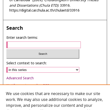
of Cambodia" (2009).
Chulalongkorn University Theses
and Dissertations (Chula ETD)
. 33916.
https://digital.car.chula.ac.th/chulaetd/33916
Search
Enter search terms:
Select context to search:
Advanced Search
Notify me via email or
RSS
We use cookies that are necessary to make our site
Browse
work. We may also use additional cookies to analyze,
Collections
improve, and personalize our content and your