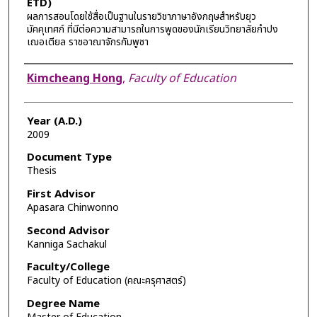
ETD)
ผลการสอนโดยใช้สื่อเป็นฐานในรายวิชาภาษาอังกฤษสำหรับยุว
มัคคุเทศก์ ที่มีต่อความสามารถในการพูดของนักเรียนวิทยาลัยกำปง
เฌอเตียล ราชอาณาจักรกัมพูชา
Author
Kimcheang Hong
,
Faculty of Education
Year (A.D.)
2009
Document Type
Thesis
First Advisor
Apasara Chinwonno
Second Advisor
Kanniga Sachakul
Faculty/College
Faculty of Education (คณะครุศาสตร์)
Degree Name