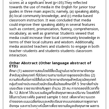
scores at a significant level (p<.05).They reflected
towards the use of media in the English for junior tour
guides in three main aspects; namely, (a) speaking ability,
(b) local community knowledge, and (c) media-based
classroom instruction. It was concluded that media
could improve their speaking ability in several features
such as content, pronunciation, fluency, comprehension,
vocabulary, as well as grammar. Students viewed that
media could increase their local community knowledge in
terms of their local cultures and wisdom. Additionally,
media assisted teachers and students to engage in both
teacher–students and students-students classroom
interaction.
Other Abstract (Other language abstract of
ETD)
ศึกษา (1) ผลของการสอนโดยใช้สื่อเป็นฐานในรายวิชาภาษาอังกฤษ
สำหรับยุวมัคคุเทศก์ ที่มีต่อความสามารถในการพูดของนักเรียน (2)
ความคิดเห็นต่อการใช้สื่อในรายวิชาภาษาอังกฤษสำหรับยุวมัคคุเทศก์
กลุ่มตัวอย่างประกอบด้วยนักเรียนชั้นมัธยมศึกษาปีที่ 5 วิทยาลัยกำปง
เฌอเตียล ราชอาณาจักรกัมพูชา จำนวน 20 คน การทดลองใช้เวลาทั้ง
สิ้น 12 สัปดาห์ ได้รวบรวมข้อมูลทั้งเชิงคุณภาพและปริมาณ โดยสถิติที่
ใช้ในการวิเคราะห์คือ paired sample t-test เพื่อหาค่าความแตก
ต่างของคะแนนเฉลี่ยก่อนและหลังเรียนจากแบบทดสอบการพูดภาษา
อังกฤษ และการวิเคราะห์เนื้อหาเพื่อรายงานข้อมูลเชิงคุณภาพ ผลการ