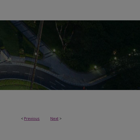
<
Previous
Next
>