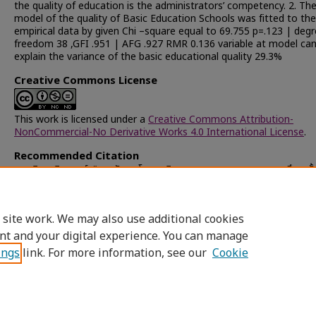
the quality of education is the administrators’ competency. 2. Th
model of the quality of Basic Education Schools was fitted to the
empirical data by given Chi –square equal to 69.755 p=.123 | degr
freedom 38 ,GFI .951 | AFG .927 RMR 0.136 variable at model ca
explain the variance of the basic educational quality 29.3%
Creative Commons License
This work is licensed under a
Creative Commons Attribution-
NonCommercial-No Derivative Works 4.0 International License
.
Recommended Citation
ทะคะทิน, วชิราภรณ์, "การพัฒนาโมเดลเชิงสาเหตุของคุณภาพของสถานศึกษาขั้น
ฐาน" (2008).
Chulalongkorn University Theses and Dissertations 
ETD)
. 33846.
https://digital.car.chula.ac.th/chulaetd/33846
 site work. We may also use additional cookies
nt and your digital experience. You can manage
ings
link. For more information, see our
Cookie
Home
|
About
|
FAQ
|
My Account
|
Access
Privacy
Copyright