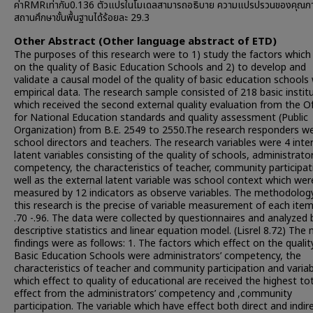
ค่าRMRเท่ากับ0.136 ตัวแปรในโมเดลสามารถอธิบาย ความแปรปรวนของคุณ
สถานศึกษาขั้นพื้นฐานได้ร้อยละ 29.3
Other Abstract (Other language abstract of ETD)
The purposes of this research were to 1) study the factors which
on the quality of Basic Education Schools and 2) to develop and
validate a causal model of the quality of basic education schools
empirical data. The research sample consisted of 218 basic instit
which received the second external quality evaluation from the Of
for National Education standards and quality assessment (Public
Organization) from B.E. 2549 to 2550.The research responders w
school directors and teachers. The research variables were 4 inte
latent variables consisting of the quality of schools, administrator
competency, the characteristics of teacher, community participat
well as the external latent variable was school context which wer
measured by 12 indicators as observe variables. The methodolog
this research is the precise of variable measurement of each ite
.70 -.96. The data were collected by questionnaires and analyzed 
descriptive statistics and linear equation model. (Lisrel 8.72) The
findings were as follows: 1. The factors which effect on the qualit
Basic Education Schools were administrators’ competency, the
characteristics of teacher and community participation and variab
which effect to quality of educational are received the highest to
effect from the administrators’ competency and ,community
participation. The variable which have effect both direct and indir