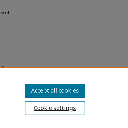
e
ee of
n
พื้น
(Chula
Accept all cookies
Cookie settings
ibility Statement