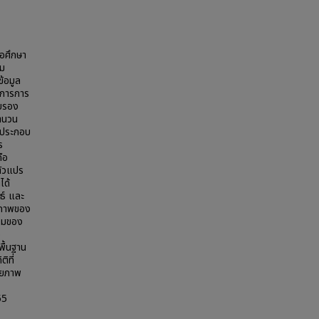
่อศึกษา
าม
้อมูล
มการการ
ับรอง
ำนวน
ัย ประกอบ
ร
ือ
ตัวแปร
ได้
นธ์ และ
ุณภาพของ
่วมของ
อ
พื้นฐาน
ิที่
ดยภาพ
55