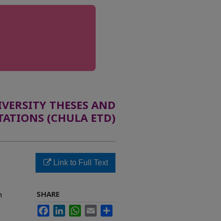
ERSITY THESES AND
TATIONS (CHULA ETD)
Link to Full Text
SHARE
n
Facebook
LinkedIn
WhatsApp
Email
Share