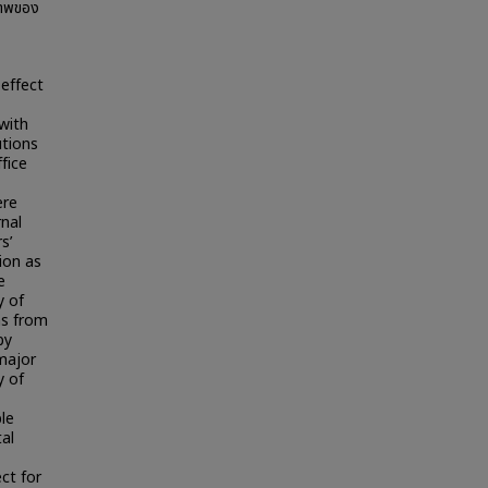
ภาพของ
 effect
 with
utions
fice
ere
rnal
s’
ion as
e
y of
ms from
by
 major
y of
le
tal
ect for