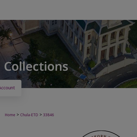
Account
>
>
Home
Chula-ETD
33846