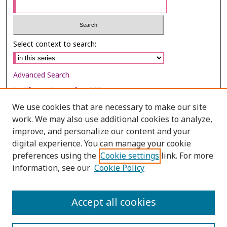
Select context to search:
Advanced Search
Notify me via email or
RSS
We use cookies that are necessary to make our site
Browse
work. We may also use additional cookies to analyze,
Collections
improve, and personalize our content and your
digital experience. You can manage your cookie
Disciplines
preferences using the
Cookie settings
link. For more
Authors
information, see our
Cookie Policy
Author Corner
Author FAQ
Accept all cookies