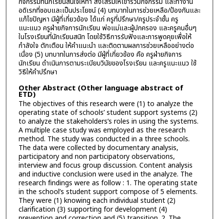
กิจกรรมที่นักเรียนสนใจให้ทำ ส่งเสริมให้เข้าร่วมกิจกรรม และทำงาน
อดิเรกที่ชอบและเป็นประโยชน์ (4) บทบาทในการช่วยเหลือ/ป้องกันและ
แก้ไขปัญหา มีผู้ที่เกี่ยวข้อง ได้แก่ ครูที่ปรึกษา/ครูประจำชั้น ครู
แนะแนว ครูฝ่ายกิจการนักเรียน พ่อแม่และผู้ปกครอง และครูคนอื่นๆ
ในโรงเรียนที่นักเรียนสนิท โดยใช้วิธีการรับฟังและการพูดคุยเพื่อให้
กำลังใจ ตักเตือน ให้คำแนะนำ และติดตามผลการช่วยเหลืออย่างต่อ
เนื่อง (5) บทบาทในการส่งต่อ มีผู้ที่เกี่ยวข้อง คือ ครูฝ่ายกิจการ
นักเรียน ดำเนินการตามระเบียบวินัยของโรงเรียน และครูแนะแนว ใช้
วิธีให้คำปรึกษา
Other Abstract (Other language abstract of
ETD)
The objectives of this research were (1) to analyze the
operating state of schools’ student support systems (2)
to analyze the stakeholders’s roles in using the systems.
A multiple case study was employed as the research
method. The study was conducted in a three schools.
The data were collected by documentary analysis,
participatory and non participatory observations,
interview and focus group discussion. Content analysis
and inductive conclusion were used in the analyze. The
research findings were as follow : 1. The operating state
in the school’s student support compose of 5 elements.
They were (1) knowing each individual student (2)
clarification (3) supporting for development (4)
prevention and correction and (5) transition. 2. The