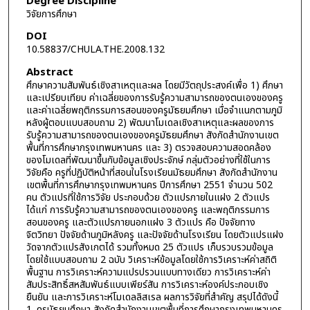
Degree Discipline
วิจัยการศึกษา
DOI
10.58837/CHULA.THE.2008.132
Abstract
ศึกษาความสัมพันธ์เชิงสาเหตุและผล โดยมีวัตถุประสงค์เพื่อ 1) ศึกษา
และเปรียบเทียบ ค่าเฉลี่ยของการรับรู้ความสามารถของตนเองของครู
และค่าเฉลี่ยพฤติกรรมการสอนของครูมัธยมศึกษา เมื่อจำแนกตามภูมิ
หลังผู้ตอบแบบสอบถาม 2) พัฒนาโมเดลเชิงสาเหตุและผลของการ
รับรู้ความสามารถของตนเองของครูมัธยมศึกษา สังกัดสำนักงานเขต
พื้นที่การศึกษากรุงเทพมหานคร และ 3) ตรวจสอบความสอดคล้อง
ของโมเดลที่พัฒนาขึ้นกับข้อมูลเชิงประจักษ์ กลุ่มตัวอย่างที่ใช้ในการ
วิจัยคือ ครูที่ปฏิบัติหน้าที่สอนในโรงเรียนมัธยมศึกษา สังกัดสำนักงาน
เขตพื้นที่การศึกษากรุงเทพมหานคร ปีการศึกษา 2551 จำนวน 502
คน ตัวแปรที่ใช้การวิจัย ประกอบด้วย ตัวแปรภายในแฝง 2 ตัวแปร
ได้แก่ การรับรู้ความสามารถของตนเองของครู และพฤติกรรมการ
สอนของครู และตัวแปรภายนอกแฝง 3 ตัวแปร คือ ปัจจัยทาง
จิตวิทยา ปัจจัยด้านภูมิหลังครู และปัจจัยด้านโรงเรียน โดยตัวแปรแฝง
วัดจากตัวแปรสังเกตได้ รวมทั้งหมด 25 ตัวแปร เก็บรวบรวมข้อมูล
โดยใช้แบบสอบถาม 2 ฉบับ วิเคราะห์ข้อมูลโดยใช้การวิเคราะห์ค่าสถิติ
พื้นฐาน การวิเคราะห์ความแปรปรวนแบบทางเดียว การวิเคราะห์ค่า
สัมประสิทธิ์สหสัมพันธ์แบบเพียร์สัน การวิเคราะห์องค์ประกอบเชิง
ยืนยัน และการวิเคราะห์โมเดลลิสเรล ผลการวิจัยที่สำคัญ สรุปได้ดังนี้
1. ครูมัธยมศึกษา สังกัดสำนักงานเขตพื้นที่การศึกษากรุงเทพมหานคร