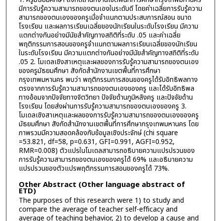
มีการรับรู้ความสามารถของตนเองในระดับดี โดยค่าเฉลี่ยการรับรู้ความ
สามารถของตนเองของครูเมื่อจำแนกตามประสบการณ์สอน ขนาด
โรงเรียน และผลการเรียนเฉลี่ยของนักเรียนในระดับโรงเรียน มีความ
แตกต่างกันอย่างมีนัยสำคัญทางสถิติที่ระดับ .05 และค่าเฉลี่ย
พฤติกรรมการสอนของครูจำแนกตามผลการเรียนเฉลี่ยของนักเรียน
ในระดับโรงเรียน มีความแตกต่างกันอย่างมีนัยสำคัญทางสถิติที่ระดับ
.05 2. โมเดลเชิงสาเหตุและผลของการรับรู้ความสามารถของตนเอง
ของครูมัธยมศึกษา สังกัดสำนักงานเขตพื้นที่การศึกษา
กรุงเทพมหานคร พบว่า พฤติกรรมการสอนของครูได้รับอิทธิพลทาง
ตรงจากการรับรู้ความสามารถของตนเองของครู และได้รับอิทธิพล
ทางอ้อมจากปัจจัยทางจิตวิทยา ปัจจัยด้านภูมิหลังครู และปัจจัยด้าน
โรงเรียน โดยส่งผ่านการรับรู้ความสามารถของตนเองของครู 3.
โมเดลเชิงสาเหตุและผลของการรับรู้ความสามารถของตนเองของครู
มัธยมศึกษา สังกัดสำนักงานเขตพื้นที่การศึกษากรุงเทพมหานคร โดย
ภาพรวมมีความสอดคล้องกับข้อมูลเชิงประจักษ์ (chi square
=53.821, df=58, p=0.631, GFI=0.991, AGFI=0.952,
RMR=0.008) ตัวแปรในโมเดลสามารถอธิบายความแปรปรวนของ
การรับรู้ความสามารถของตนเองของครูได้ 69% และอธิบายความ
แปรปรวนของตัวแปรพฤติกรรมการสอนของครูได้ 73%.
Other Abstract (Other language abstract of
ETD)
The purposes of this research were 1) to study and
compare the average of teacher self-efficacy and
average of teaching behavior, 2) to develop a cause and