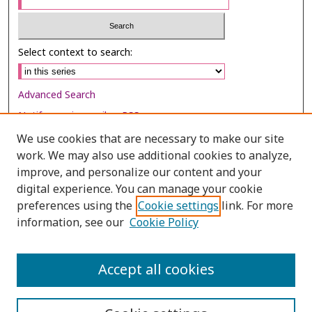
Select context to search:
Advanced Search
Notify me via email or
RSS
We use cookies that are necessary to make our site
Browse
work. We may also use additional cookies to analyze,
Collections
improve, and personalize our content and your
digital experience. You can manage your cookie
Disciplines
preferences using the
Cookie settings
link. For more
Authors
information, see our
Cookie Policy
Author Corner
Author FAQ
Accept all cookies