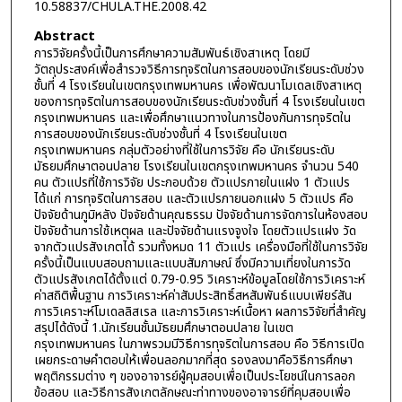
10.58837/CHULA.THE.2008.42
Abstract
การวิจัยครั้งนี้เป็นการศึกษาความสัมพันธ์เชิงสาเหตุ โดยมี
วัตถุประสงค์เพื่อสำรวจวิธีการทุจริตในการสอบของนักเรียนระดับช่วง
ชั้นที่ 4 โรงเรียนในเขตกรุงเทพมหานคร เพื่อพัฒนาโมเดลเชิงสาเหตุ
ของการทุจริตในการสอบของนักเรียนระดับช่วงชั้นที่ 4 โรงเรียนในเขต
กรุงเทพมหานคร และเพื่อศึกษาแนวทางในการป้องกันการทุจริตใน
การสอบของนักเรียนระดับช่วงชั้นที่ 4 โรงเรียนในเขต
กรุงเทพมหานคร กลุ่มตัวอย่างที่ใช้ในการวิจัย คือ นักเรียนระดับ
มัธยมศึกษาตอนปลาย โรงเรียนในเขตกรุงเทพมหานคร จำนวน 540
คน ตัวแปรที่ใช้การวิจัย ประกอบด้วย ตัวแปรภายในแฝง 1 ตัวแปร
ได้แก่ การทุจริตในการสอบ และตัวแปรภายนอกแฝง 5 ตัวแปร คือ
ปัจจัยด้านภูมิหลัง ปัจจัยด้านคุณธรรม ปัจจัยด้านการจัดการในห้องสอบ
ปัจจัยด้านการใช้เหตุผล และปัจจัยด้านแรงจูงใจ โดยตัวแปรแฝง วัด
จากตัวแปรสังเกตได้ รวมทั้งหมด 11 ตัวแปร เครื่องมือที่ใช้ในการวิจัย
ครั้งนี้เป็นแบบสอบถามและแบบสัมภาษณ์ ซึ่งมีความเที่ยงในการวัด
ตัวแปรสังเกตได้ตั้งแต่ 0.79-0.95 วิเคราะห์ข้อมูลโดยใช้การวิเคราะห์
ค่าสถิติพื้นฐาน การวิเคราะห์ค่าสัมประสิทธิ์สหสัมพันธ์แบบเพียร์สัน
การวิเคราะห์โมเดลลิสเรล และการวิเคราะห์เนื้อหา ผลการวิจัยที่สำคัญ
สรุปได้ดังนี้ 1.นักเรียนชั้นมัธยมศึกษาตอนปลาย ในเขต
กรุงเทพมหานคร ในภาพรวมมีวิธีการทุจริตในการสอบ คือ วิธีการเปิด
เผยกระดาษคำตอบให้เพื่อนลอกมากที่สุด รองลงมาคือวิธีการศึกษา
พฤติกรรมต่าง ๆ ของอาจารย์ผู้คุมสอบเพื่อเป็นประโยชน์ในการลอก
ข้อสอบ และวิธีการสังเกตลักษณะท่าทางของอาจารย์ที่คุมสอบเพื่อ