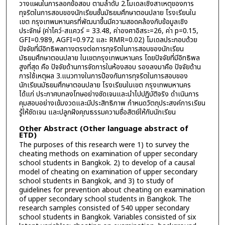
วางแผนในการลอกข้อสอบ ตามลำดับ 2.โมเดลเชิงสาเหตุของการ
ทุจริตในการสอบของนักเรียนชั้นมัธยมศึกษาตอนปลาย โรงเรียนใน
เขต กรุงเทพมหานครที่พัฒนาขึ้นมีความสอดคล้องกับข้อมูลเชิง
ประจักษ์ (ค่าไคว์-สแควร์ = 33.48, ค่าองศาอิสระ=26, ค่า p=0.15,
GFI=0.989, AGFI=0.972 และ RMR=0.02) โมเดลประกอบด้วย
ปัจจัยที่มีอิทธิพลทางตรงต่อการทุจริตในการสอบของนักเรียน
มัธยมศึกษาตอนปลาย ในเขตกรุงเทพมหานคร โดยปัจจัยที่มีอิทธิพล
สูงที่สุด คือ ปัจจัยด้านการจัดการในห้องสอบ รองลงมาคือ ปัจจัยด้าน
การใช้เหตุผล 3.แนวทางในการป้องกันการทุจริตในการสอบของ
นักเรียนมัธยมศึกษาตอนปลาย โรงเรียนในเขต กรุงเทพมหานคร
ได้แก่ ประกาศบทลงโทษอย่างชัดเจนและนำไปปฏิบัติจริง ดำเนินการ
คุมสอบอย่างเข้มงวดและมีประสิทธิภาพ กำหนดวัตถุประสงค์การเรียน
รู้ให้ชัดเจน และปลูกฝังคุณธรรมความซื่อสัตย์ให้กับนักเรียน
Other Abstract (Other language abstract of
ETD)
The purposes of this research were 1) to survey the
cheating methods on examination of upper secondary
school students in Bangkok. 2) to develop of a causal
model of cheating on examination of upper secondary
school students in Bangkok, and 3) to study of
guidelines for prevention about cheating on examination
of upper secondary school students in Bangkok. The
research samples consisted of 540 upper secondary
school students in Bangkok. Variables consisted of six