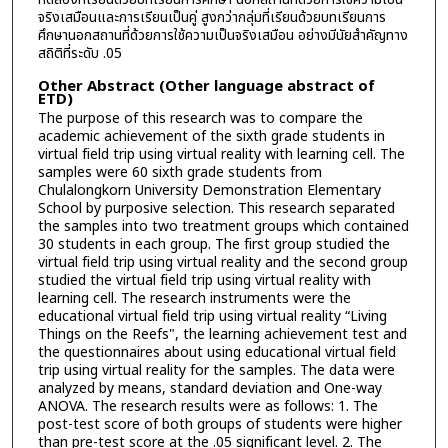
จริงเสมือนและการเรียนเป็นคู่ สูงกว่ากลุ่มที่เรียนด้วยบทเรียนการ
ศึกษานอกสถานที่ด้วยการใช้ความเป็นจริงเสมือน อย่างมีนัยสำคัญทาง
สถิติที่ระดับ .05
Other Abstract (Other language abstract of
ETD)
The purpose of this research was to compare the
academic achievement of the sixth grade students in
virtual field trip using virtual reality with learning cell. The
samples were 60 sixth grade students from
Chulalongkorn University Demonstration Elementary
School by purposive selection. This research separated
the samples into two treatment groups which contained
30 students in each group. The first group studied the
virtual field trip using virtual reality and the second group
studied the virtual field trip using virtual reality with
learning cell. The research instruments were the
educational virtual field trip using virtual reality “Living
Things on the Reefs", the learning achievement test and
the questionnaires about using educational virtual field
trip using virtual reality for the samples. The data were
analyzed by means, standard deviation and One-way
ANOVA. The research results were as follows: 1. The
post-test score of both groups of students were higher
than pre-test score at the .05 significant level. 2. The