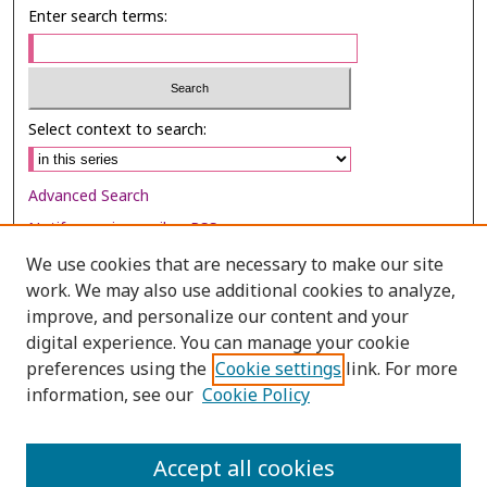
Enter search terms:
Select context to search:
Advanced Search
Notify me via email or
RSS
We use cookies that are necessary to make our site
Browse
work. We may also use additional cookies to analyze,
Collections
improve, and personalize our content and your
digital experience. You can manage your cookie
Disciplines
preferences using the
Cookie settings
link. For more
Authors
information, see our
Cookie Policy
Author Corner
Author FAQ
Accept all cookies