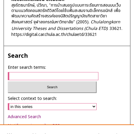
สุจริตธนารักษ์, ปวีณา, "การนำเสนอรูปแบบการเรียนการสอนบนเว็บ
ตามแนวคิดคอนสตรัคติวิสต์โดยใช้แฟ้มสะสมงานอิเล็กทรอนิกส์ เพื่อ
พัฒนาความคิดสร้างสรรค์ของนิสิตปริญญาบัณฑิตสาขาวิชา
สังคมศาสตร์ จุฬาลงกรณ์มหาวิทยาลัย" (2005).
Chulalongkorn
University Theses and Dissertations (Chula ETD)
. 33621.
https://digital.car.chula.ac.th/chulaetd/33621
Search
Enter search terms:
Select context to search:
Advanced Search
Notify me via email or
RSS