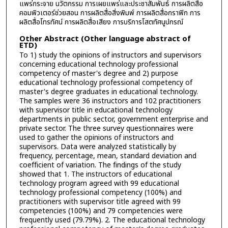
แพร่กระจาย นวัตกรรม การเผยแพร่และประชาสัมพันธ์ การผลิตสื่อ
คอมพิวเตอร์ช่วยสอน การผลิตสื่อสิ่งพิมพ์ การผลิตสื่อกราฟิก การ
ผลิตสื่อโทรทัศน์ การผลิตสื่อเสียง การบริการโสตทัศนูปกรณ์
Other Abstract (Other language abstract of
ETD)
To 1) study the opinions of instructors and supervisors
concerning educational technology professional
competency of master's degree and 2) purpose
educational technology professional competency of
master's degree graduates in educational technology.
The samples were 36 instructors and 102 practitioners
with supervisor title in educational technology
departments in public sector, government enterprise and
private sector. The three survey questionnaires were
used to gather the opinions of instructors and
supervisors. Data were analyzed statistically by
frequency, percentage, mean, standard deviation and
coefficient of variation. The findings of the study
showed that 1. The instructors of educational
technology program agreed with 99 educational
technology professional competency (100%) and
practitioners with supervisor title agreed with 99
competencies (100%) and 79 competencies were
frequently used (79.79%). 2. The educational technology