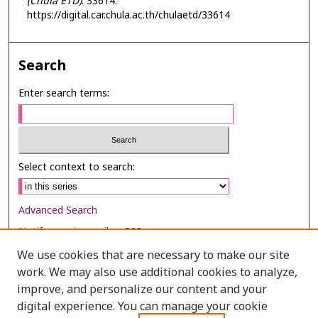
(Chula ETD)
. 33614.
https://digital.car.chula.ac.th/chulaetd/33614
Search
Enter search terms:
Select context to search:
Advanced Search
Notify me via email or
RSS
We use cookies that are necessary to make our site
Browse
work. We may also use additional cookies to analyze,
Collections
improve, and personalize our content and your
digital experience. You can manage your cookie
Disciplines