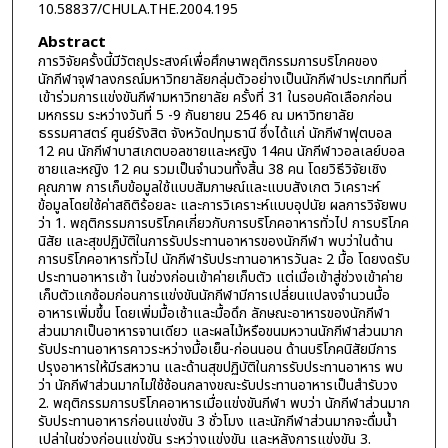
10.58837/CHULA.THE.2004.195
Abstract
การวิจัยครั้งนี้มีวัตถุประสงค์เพื่อศึกษาพฤติกรรมการบริโภคของ
นักกีฬาจุฬาลงกรณ์มหาวิทยาลัยกลุ่มตัวอย่างเป็นนักกีฬาประเภททีมที่
เข้าร่วมการแข่งขันกีฬามหาวิทยาลัย ครั้งที่ 31 ในรอบคัดเลือกก่อน
มหกรรม ระหว่างวันที่ 5 -9 กันยายน 2546 ณ มหาวิทยาลัย
ธรรมศาสตร์ ศูนย์รังสิต จังหวัดปทุมธานี ซึ่งได้แก่ นักกีฬาฟุตบอล
12 คน นักกีฬาบาสเกตบอลชายและหญิง 14คน นักกีฬาวอลเลย์บอล
ซายและหญิง 12 คน รวมเป็นจำนวนทั้งสิ้น 38 คน โดยวิธีวิจัยเชิง
คุณภาพ การเก็บข้อมูลใช้แบบสัมภาษณ์และแบบสังเกต วิเคราะห์
ข้อมูลโดยใช้ค่าสถิติร้อยละ และการวิเคราะห์แบบอุปนัย ผลการวิจัยพบ
ว่า 1. พฤติกรรมการบริโภคเกี่ยวกับการบริโภคอาหารทั่วไป การบริโภค
นิสัย และสุขปฏิบัติในการรับประทานอาหารของนักกีฬา พบว่าในด้าน
การบริโภคอาหารทั่วไป นักกีฬารับประทานอาหารวันละ 2 มื้อ โดยงดรับ
ประทานอาหารเช้า ในช่วงก่อนเข้าค่ายเก็บตัว แต่เมื่อเข้าสู่ช่วงเข้าค่าย
เก็บตัวแกซ้อมก่อนการแข่งขันนักกีฬามีการเปลี่ยนแปลงจำนวนมื้อ
อาหารเพิ่มขึ้น โดยเพิ่มมื้อเช้าและมื้อดึก ลักษณะอาหารของนักกีฬา
ส่วนมากเป็นอาหารจานเดียว และผลไม้หรือขนมหวานนักกีฬาส่วนมาก
รับประทานอาหารคาวระหว่างมื้อเย็น-ก่อนนอน ด้านบริโภคนิสัยมีการ
ปรุงอาหารให้มีรสหวาน และด้านสุขปฏิบัติในการรับประทานอาหาร พบ
ว่า นักกีฬาส่วนมากไม่ใช้ช้อนกลางขณะรับประทานอาหารเป็นสำรับวง
2. พฤติกรรมการบริโภคอาหารเมื่อแข่งขันกีฬา พบว่า นักกีฬาส่วนมาก
รับประทานอาหารก่อนแข่งขัน 3 ชั่วโมง และนักกีฬาส่วนมากจะดื่มน้ำ
เปล่าในช่วงก่อนแข่งขัน ระหว่างแข่งขัน และหลังการแข่งขัน 3.