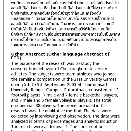
พฤติกรรมการบริโภคเครื่องดื่มของนักกีฬา พบว่า เครื่องดื่มประจำวัน
ของนักกีฬาส่วนมาก คือ น้ำเปล่า นักกีฬาส่วนมากไม่ดื่มชา กาแฟ แต่
นักกีฬาส่วนมากเคยดื่มเครื่องดื่มบำรุงกำลังและเครื่องดื่ม
แอลกอฮอล์ 4. ความคิดเห็นและความเชื่อในเรื่องการบริโภคอาหาร
ของนักกีฬา พบว่า ผลิตกัณฑ์เสริมอาหารและอาหารแนวธรรมชาติ
บำบัดไม่จำเป็นสำหรับนักกีฬา และอาหารมังสวิรัติไม่เหมาะสมกับ
นักกีฬา นักกีฬามี ความเชื่อเรื่องสารอาหารที่นักกีฬาควรเน้นเป็นพิเศษ
คือ คาร์โบไฮเดรตและโปรตีน 5. นักกีฬามีความต้องการบุคลากรด้าน
โภชนาการและความเรื่องโภชนาการนักกีฬา
Other Abstract (Other language abstract of
ETD)
The purpose of the research was to study the
consumption behavior of Chulalongkorn University
athletes. The subjects were team athletes who joined
the semifinal competition เท the 31st University Games
during 5th to 9th September 2003 at Thammasart
University Rangsit Campus, Patumthani, consisted of 12
football players, 7 male and 7 female basketball players,
and 7 male and 5 female volleyball players. The total
number was 38 players. The procedure used in this
research was the qualitative method. The data were
collected by interviewing and observation. The data were
analyzed in terms of percentages and analytic induction.
The results were as follows: 1. The consumption