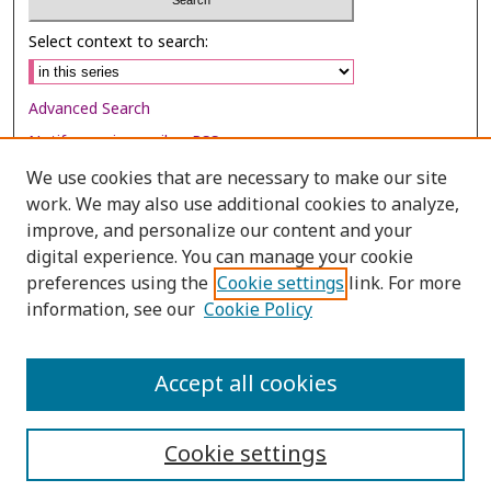
Select context to search:
Advanced Search
Notify me via email or
RSS
We use cookies that are necessary to make our site
Browse
work. We may also use additional cookies to analyze,
improve, and personalize our content and your
Collections
digital experience. You can manage your cookie
Disciplines
preferences using the
Cookie settings
link. For more
Authors
information, see our
Cookie Policy
Author Corner
Accept all cookies
Author FAQ
Cookie settings