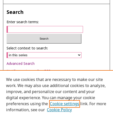
Search
Enter search terms:
Select context to search:
Advanced Search
Notify me via email or
RSS
We use cookies that are necessary to make our site
Browse
work. We may also use additional cookies to analyze,
Collections
improve, and personalize our content and your
digital experience. You can manage your cookie
Disciplines
preferences using the
Cookie settings
link. For more
Authors
information, see our
Cookie Policy