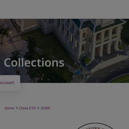
Account
>
>
Home
Chula-ETD
33491