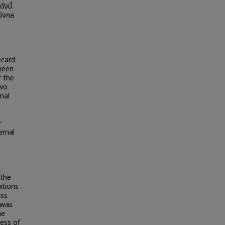
งนี้
ชิงกล
ecard
tween
r the
two
nal
r
ernal
,
 the
ations
ess
 was
he
ness of