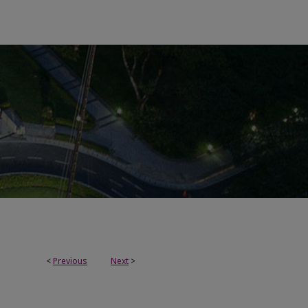
<
Previous
Next
>