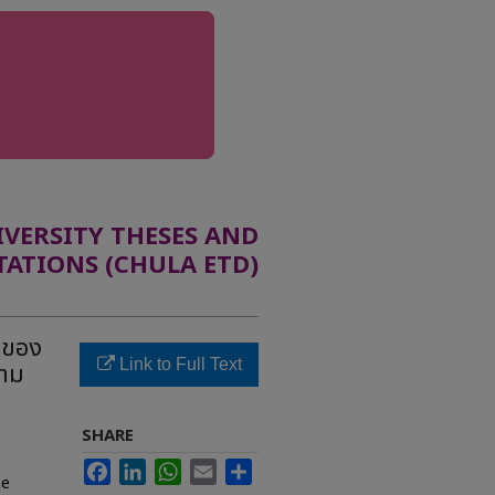
ERSITY THESES AND
TATIONS (CHULA ETD)
รของ
Link to Full Text
ตาม
SHARE
Facebook
LinkedIn
WhatsApp
Email
Share
he