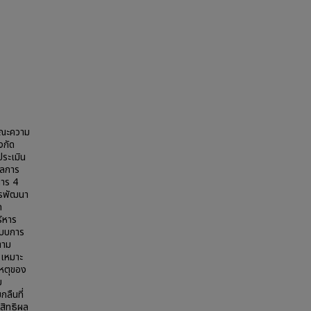
ษณะความ
งกัด
ระเมิน
ผลการ
การ 4
ารพัฒนา
ก
ิหาร
แบบการ
ตาม
 เหมาะ
เหตุของ
ม
กลืนที่
ะสิทธิผล