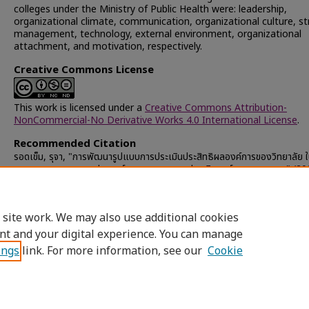
colleges under the Ministry of Public Health were: leadership,
organizational climate, communication, organizational culture, st
management, technology, external environment, organizational
attachment, and motivation, respectively.
Creative Commons License
This work is licensed under a
Creative Commons Attribution-
NonCommercial-No Derivative Works 4.0 International License
.
Recommended Citation
รอดเข็ม, รุจา, "การพัฒนารูปแบบการประเมินประสิทธิผลองค์การของวิทยาลัย ใ
กระทรวงสาธารณสุข ประยุกต์ตามแนวทางการประเมินองค์การแบบสมดุล" (20
Chulalongkorn University Theses and Dissertations (Chula ETD)
.
33491.
https://digital.car.chula.ac.th/chulaetd/33491
 site work. We may also use additional cookies
nt and your digital experience. You can manage
ings
link. For more information, see our
Cookie
Home
|
About
|
FAQ
|
My Account
|
Access
Privacy
Copyright