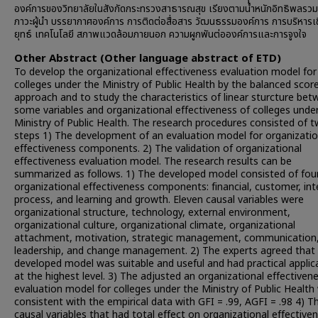
องค์การของวิทยาลัยในสังกัดกระทรวงสาธารณสุข เรียงตามน้ำหนักอิทธิพลรวมดั
ภาวะผู้นำ บรรยากาศองค์การ การติดต่อสื่อสาร วัฒนธรรมองค์การ การบริหารเ
ยุทธ์ เทคโนโลยี สภาพแวดล้อมภายนอก ความผูกพันต่อองค์การและการจูงใจ
Other Abstract (Other language abstract of ETD)
To develop the organizational effectiveness evaluation model for
colleges under the Ministry of Public Health by the balanced scor
approach and to study the characteristics of linear sturcture be
some variables and organizational effectiveness of colleges unde
Ministry of Public Health. The research procedures consisted of 
steps 1) The development of an evaluation model for organizatio
effectiveness components. 2) The validation of organizational
effectiveness evaluation model. The research results can be
summarized as follows. 1) The developed model consisted of fou
organizational effectiveness components: financial, customer, int
process, and learning and growth. Eleven causal variables were
organizational structure, technology, external environment,
organizational culture, organizational climate, organizational
attachment, motivation, strategic management, communication
leadership, and change management. 2) The experts agreed that
developed model was suitable and useful and had practical applic
at the highest level. 3) The adjusted an organizational effectiven
evaluation model for colleges under the Ministry of Public Health
consistent with the empirical data with GFI = .99, AGFI = .98 4) T
causal variables that had total effect on organizational effective