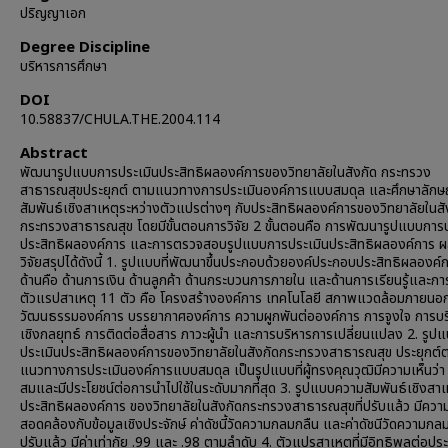
ปริญญาเอก
Degree Discipline
บริหารการศึกษา
DOI
10.58837/CHULA.THE.2004.114
Abstract
พัฒนารูปแบบการประเมินประสิทธิผลองค์การของวิทยาลัยในสังกัด กระทรวง
สาธารณสุขประยุกต์ ตามแนวทางการประเมินองค์การแบบสมดุล และศึกษาลัก
สัมพันธ์เชิงสาเหตุระหว่างตัวแปรต่างๆ กับประสิทธิผลองค์การของวิทยาลัยในสั
กระทรวงสาธารณสุข โดยมีขั้นตอนการวิจัย 2 ขั้นตอนคือ การพัฒนารูปแบบการป
ประสิทธิผลองค์การ และการตรวจสอบรูปแบบการประเมินประสิทธิผลองค์การ 
วิจัยสรุปได้ดังนี้ 1. รูปแบบที่พัฒนาขึ้นประกอบด้วยองค์ประกอบประสิทธิผลองค์
ด้านคือ ด้านการเงิน ด้านลูกค้า ด้านกระบวนการภายใน และด้านการเรียนรู้และก
ตัวแรปสาเหตุ 11 ตัว คือ โครงสร้างองค์การ เทคโนโลยี สภาพแวดล้อมภายนอ
วัฒนธรรมองค์การ บรรยากาศองค์การ ความผูกพันต่อองค์การ การจูงใจ การบร
เชิงกลยุทธ์ การติดต่อสื่อสาร ภาวะผู้นำ และการบริหารการเปลี่ยนแปลง 2. รูป
ประเมินประสิทธิผลองค์การของวิทยาลัยในสังกัดกระทรวงสาธารณสุข ประยุกต์
แนวทางการประเมินองค์การแบบสมดุล เป็นรูปแบบที่ผู้ทรงคุณวุฒิมีความเห็นว่า
สมและมีประโยชน์ต่อการนำไปใช้ในระดับมากที่สุด 3. รูปแบบความสัมพันธ์เชิงสา
ประสิทธิผลองค์การ ของวิทยาลัยในสังกัดกระทรวงสาธารณสุขที่ปรับแล้ว มีควา
สอดคล้องกับข้อมูลเชิงประจักษ์ ค่าดัชนี้วัดความกลมกลืน และค่าดัชนีวัดความกลม
ปรับแล้ว มีค่าเท่ากัย .99 และ .98 ตามลำดับ 4. ตัวแปรสาเหตุที่มีอิทธิพลต่อปร