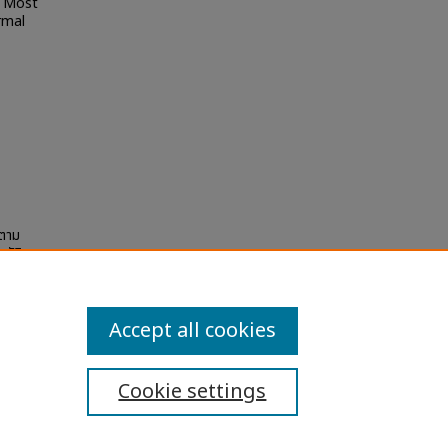
e Most
rmal
าตาม
ญัติการ
 and
Accept all cookies
Cookie settings
ibility Statement