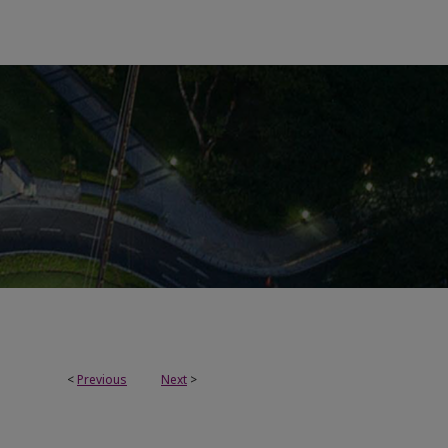
<
Previous
Next
>