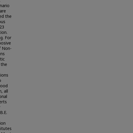
,
nario
 are
ed the
ous
 23
ion.
g. For
posive
f Non-
ons
tic
 the
tions
o
 good
, all
onal
erts
y
B.E.
ion
titutes