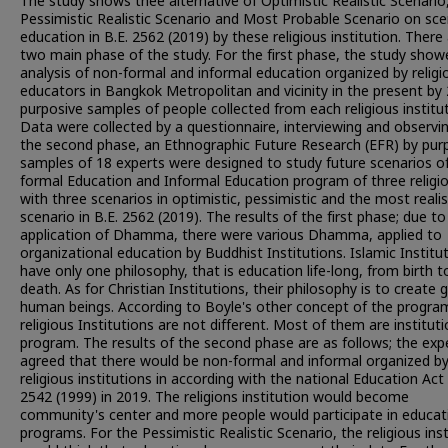
The study shows thee alternative of Optimistic Realistic Scenario
Pessimistic Realistic Scenario and Most Probable Scenario on sce
education in B.E. 2562 (2019) by these religious institution. There
two main phase of the study. For the first phase, the study show
analysis of non-formal and informal education organized by religi
educators in Bangkok Metropolitan and vicinity in the present by
purposive samples of people collected from each religious institut
Data were collected by a questionnaire, interviewing and observin
the second phase, an Ethnographic Future Research (EFR) by pur
samples of 18 experts were designed to study future scenarios o
formal Education and Informal Education program of three religi
with three scenarios in optimistic, pessimistic and the most realis
scenario in B.E. 2562 (2019). The results of the first phase; due to
application of Dhamma, there were various Dhamma, applied to
organizational education by Buddhist Institutions. Islamic Institu
have only one philosophy, that is education life-long, from birth t
death. As for Christian Institutions, their philosophy is to create
human beings. According to Boyle's other concept of the program
religious Institutions are not different. Most of them are instituti
program. The results of the second phase are as follows; the exp
agreed that there would be non-formal and informal organized b
religious institutions in according with the national Education Act 
2542 (1999) in 2019. The religions institution would become
community's center and more people would participate in educat
programs. For the Pessimistic Realistic Scenario, the religious ins