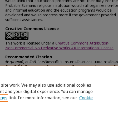
would think that educational programs are not their duty. For th
Probable Scenario religious institution would still organize non-fo
and informal education and the education programs would be
developed and would progress more if the government provided
sufficient assistances.
Creative Commons License
This work is licensed under a
Creative Commons Attribution-
NonCommercial-No Derivative Works 4.0 International License
.
Recommended Citation
จัตตุพรพงษ์, สมศักดิ์, "การวิเคราะห์โปรแกรมการศึกษานอกระบบและการศึกษ
อัธยาศัยที่ดำเนินการโดยสถาบันศาสนาตามแนวคิดของบอยเออล์และพระราชบัญ
ศึกษาแห่งชาติ พ.ศ. 2542" (2004).
Chulalongkorn University Theses
Dissertations (Chula ETD)
. 33448.
https://digital.car.chula.ac.th/chulaetd/33448
 site work. We may also use additional cookies
nt and your digital experience. You can manage
ings
link. For more information, see our
Cookie
Home
|
About
|
FAQ
|
My Account
|
Access