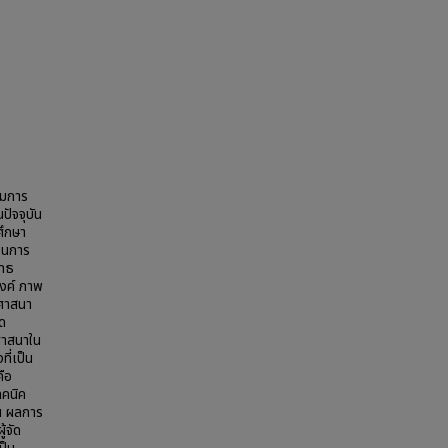
รมการ
ัจจุบัน
ศึกษา
ในการ
ุทธ
งค์ ภาพ
นศาสนา
ัด
ศาสนาใน
ี่เป็น
คือ
ทคนิค
าน ผลการ
้จัด