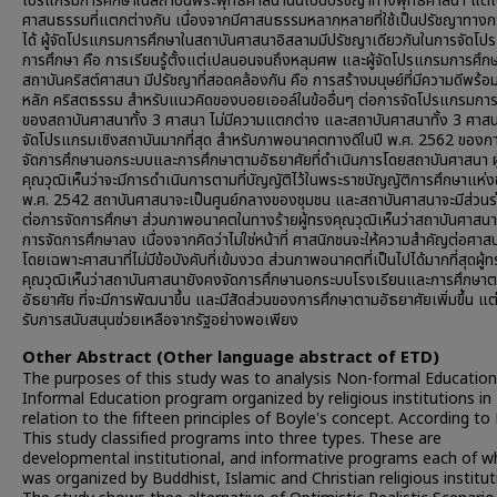
โปรแกรมการศึกษาในสถาบันพระพุทธศาสนานั้นเป็นปรัชญาทางพุทธศาสนา แต่เ
ศาสนธรรมที่แตกต่างกัน เนื่องจากมีศาสนธรรมหลากหลายที่ใช้เป็นปรัชญาทางก
ได้ ผู้จัดโปรแกรมการศึกษาในสถาบันศาสนาอิสลามมีปรัชญาเดียวกันในการจัดโ
การศึกษา คือ การเรียนรู้ตั้งแต่เปลนอนจนถึงหลุมศพ และผู้จัดโปรแกรมการศึก
สถาบันคริสต์ศาสนา มีปรัชญาที่สอดคล้องกัน คือ การสร้างมนุษย์ที่มีความดีพร้
หลัก คริสตธรรม สำหรับแนวคิดของบอยเออล์ในข้ออื่นๆ ต่อการจัดโปรแกรมการ
ของสถาบันศาสนาทั้ง 3 ศาสนา ไม่มีความแตกต่าง และสถาบันศาสนาทั้ง 3 ศาสน
จัดโปรแกรมเชิงสถาบันมากที่สุด สำหรับภาพอนาคตทางดีในปี พ.ศ. 2562 ของก
จัดการศึกษานอกระบบและการศึกษาตามอัธยาศัยที่ดำเนินการโดยสถาบันศาสนา ผ
คุณวุฒิเห็นว่าจะมีการดำเนินการตามที่บัญญัติไว้ในพระราชบัญญัติการศึกษาแห่ง
พ.ศ. 2542 สถาบันศาสนาจะเป็นศูนย์กลางของชุมชน และสถาบันศาสนาจะมีส่วนร
ต่อการจัดการศึกษา ส่วนภาพอนาคตในทางร้ายผู้ทรงคุณวุฒิเห็นว่าสถาบันศาสน
การจัดการศึกษาลง เนื่องจากคิดว่าไม่ใช่หน้าที่ ศาสนิกชนจะให้ความสำคัญต่อศา
โดยเฉพาะศาสนาที่ไม่มีข้อบังคับที่เข้มงวด ส่วนภาพอนาคตที่เป็นไปได้มากที่สุดผู้
คุณวุฒิเห็นว่าสถาบันศาสนายังคงจัดการศึกษานอกระบบโรงเรียนและการศึกษา
อัธยาศัย ที่จะมีการพัฒนาขึ้น และมีสัดส่วนของการศึกษาตามอัธยาศัยเพิ่มขึ้น แต่
รับการสนับสนุนช่วยเหลือจากรัฐอย่างพอเพียง
Other Abstract (Other language abstract of ETD)
The purposes of this study was to analysis Non-formal Educatio
Informal Education program organized by religious institutions in
relation to the fifteen principles of Boyle's concept. According to
This study classified programs into three types. These are
developmental institutional, and informative programs each of w
was organized by Buddhist, Islamic and Christian religious institut