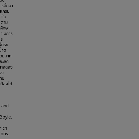
ป็น
ารศึกษา
ปรแกรม
ษาใน
อมตาม
ศึกษา
า มีการ
าร
ู้ทรง
ชาติ
่วมมาก
าจะลด
สนาลดลง
ทรง
ตาม
ต้องได้
n and
 Boyle,
hich
ions.