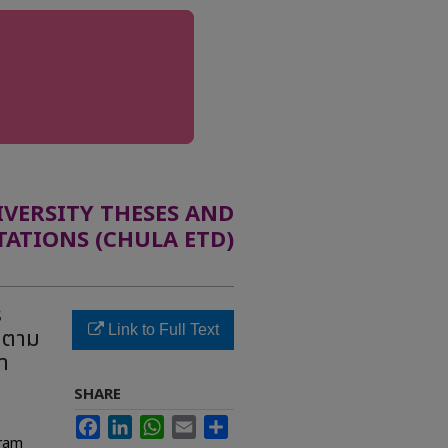
ERSITY THESES AND
TATIONS (CHULA ETD)
ร
Link to Full Text
าตาม
า
SHARE
Facebook
LinkedIn
WhatsApp
Email
Share
gram