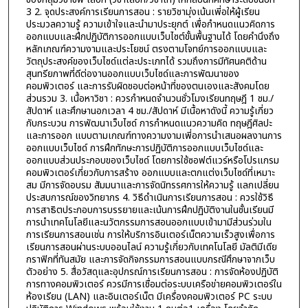
3 2. จุดประสงค์การเรียนการสอน : รายวิชามุ่งเน้นเพี่อให้ผู้เรียน
ประมวลความรู้ ความเข้าใจและนำมาประยุกต์ เพื่อกำหนดแนวคิดการ
ออกแบบและฝึกปฏิบัติการออกแบบเว็บไซต์ขั้นพื้นฐานได้ โดยคำนึงถึง
หลักเกณฑ์ความงามและประโยชน์ ตรงตามโจทย์การออกแบบและ
วัตถุประสงค์ของเว็บไซด์แต่ละประเภทได้ รวมถึงการมีทัศนคติด้าน
สุนทรียภาพที่ดีต่องานออกแบบเว็บไซด์และการพัฒนาของ
คอมพิวเตอร์ และการรับผิดชอบต่อหน้าที่ของตนเองและสังคมโดย
ส่วนรวม 3. เนื้อหาวิชา : ควรกำหนดจำนวนชั่วโมงเรียนทฤษฎี 1 ชม./
สัปดาห์ และศึกษานอกเวลา 4 ชม./สัปดาห์ มีเนื้อหาดังนี้ ความรู้เกี่ยว
กับกระบวน การพัฒนาเว็บไซด์ การกำหนดแนวความคิด ทฤษฎีศิลปะ
และการออก แบบตามเกณฑ์ทางความงามเพี่อการนำเสนอผลงานการ
ออกแบบเว็บไซด์ การฝึกทักษะการปฏิบัติการออกแบบเว็บไซด์และ
ออกแบบส่วนประกอบของเว็บไซด์ โดยการใช้ซอฟต์แวร์หรือโปรแกรม
คอมพิวเตอร์เกี่ยวกับการสร้าง ออกแบบและตกแต่งเว็บไซด์ที่เหมาะ
สม มีการจัดอบรม สัมมนาและการจัดนิทรรศการให้ความรู้ แลกเปลี่ยน
ประสบการณ์ของวิทยากร 4. วิธีดำเนินการเรียนการสอน : ควรใช้วิธี
การสาธิตประกอบการบรรยายและเน้นการฝึกปฏิบัติงานในชั้นเรียนมี
การนำเทคโนโลยีและนวัตกรรมการสอนออกแบบเข้ามามีส่วนร่วมใน
การเรียนการสอนเช่น การให้บริการอินเตอร์เน็ตความเร็วสูงเพื่อการ
เรียนการสอนผ่านระบบออนไลน์ ความรู้เกี่ยวกับเทคโนโลยี มัลติมีเดีย
กราฟิกที่ทันสมัย และการจัดกิจกรรมการสอนแบบกรณีศึกษาจากเว็บ
ตัวอย่าง 5. สื่อวัสดุและอุปกรณ์การเรียนการสอน : การจัดห้องปฏิบัติ
การทางคอมพิวเตอร์ ควรมีการเชื่อมต่อระบบเครือข่ายคอมพิวเตอร์ใน
ห้องเรียน (LAN) และอินเตอร์เน็ต มีเครื่องคอมพิวเตอร์ PC ระบบ