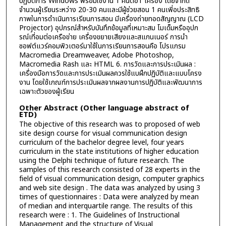
ปฏิบัติการ Windows พร้อมใช้งาน 1 คนต่อ1 เครื่อง โดยจำกัด
จำนวนผู้เรียนระหว่าง 20-30 คนและมีผู้ช่วยสอน 1 คนเพี่อประสิทธิ
ภาพในการดำเนินการเรียนการสอน มีเครื่องถ่ายทอดสัญญาณ (LCD
Projector) อุปกรณ์สำหรับบันทึกข้อมูลที่เหมาะสม โมเด็มหรืออุปก
รณ์เที่อมต่อเครือข่าย เครื่องขยายเสียงและสแกนเนอร์ การนำ
ซอฟต์แวร์คอมพิวเตอร์มาใช้ในการเรียนการสอนคือ โปรแกรม
Macromedia Dreamweaver, Adobe Photoshop,
Macromedia Rash และ HTML 6. การวัดและการประเมินผล :
เครื่องมือการวัดและการประเมินผลควรใช้แบฝึกปฏิบัติและแบบโครง
งาน โดยใช้เกณฑ์การประเมินผลจากผลงานการปฏิบัติและพัฒนาการ
เฉพาะตัวของผู้เรียน
Other Abstract (Other language abstract of
ETD)
The objective of this research was to proposed of web
site design course for visual communication design
curriculum of the bachelor degree level, four years
curriculum in the state institutions of higher education
using the Delphi technique of future research. The
samples of this research consisted of 28 experts in the
field of visual communication design, computer graphics
and web site design . The data was analyzed by using 3
times of questionnaires : Data were analyzed by mean
of median and interquartile range. The results of this
research were : 1. The Guidelines of Instructional
Management and the structure of Visual