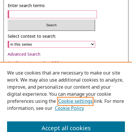
Enter search terms:
Select context to search:
Advanced Search
Notify me via email or
RSS
We use cookies that are necessary to make our site
Browse
work. We may also use additional cookies to analyze,
Collections
improve, and personalize our content and your
digital experience. You can manage your cookie
Disciplines
preferences using the
Cookie settings
link. For more
Authors
information, see our
Cookie Policy
Author Corner
Author FAQ
Accept all cookies