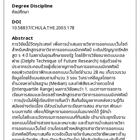
Degree Discipline
ศิลปศึกษา
DOI
10.58837/CHULA.THE.2003.178
Abstract
การวิจัยนี้มีวัตถุประสงค์ เพี่อการนำเสนอรายวิชาการออกแบบเว็บไซต์
สำหรับหลักสูตรสาขาวิชาการออกแบบนิเทศศิลป์ ระดับปริญญาตรีหลัก
สูต ร 4 ปี ในสถาบันอุดมศึกษาของรัฐ โดยใช้การวิจัยอนาคตแบบเดล
ฟาย (Delphi Technique of Future Research) กลุ่มตัวอย่าง
ประชากรประกอบด้วยผู้เชี่ยวชาญทางด้านการออกแบบนิเทศศิลป์
คอมพิวเตอร์กราฟิกและออกแบบเว็บไซด์จำนวน 28 คน เก็บรวบรวม
ข้อมูลโดยใช้แบบสอบถามจำนวน 3 รอบ วิเคราะห์ข้อมูลโดยการ
คำนวณหาค่ามัธยฐาน (Median) และค่าพิสัยระหว่างควอไทล์
(Interquartile Range) ผลการวิจัยพบว่า 1. แนวทางการจดการ
เรียนการสอนและโครงสร้างหลักสูตรสาขาวิชาการออกแบบนิเทศศิลป์
: การมุ่งเน้นให้ผู้เรียนรักการค้นคว้า สืบค้นข้อมูลจากแหล่งความรู้ทัน
สมัยอย่างต่อเนื่อง มีส่วนร่วมในการเรียนการสอน สามารถ พัฒนา
ระบบการคิด เพี่อแก้ปัญหางานออกแบบในอนาคตได้ รู้จักนำ
เทคโนโลยีและนวัตกรรมการออกแบบที่ทันสมัย เข้ามาประยุกด์ในงาน
ออกแบบได้อย่างสวยงามและเหมาะสม และด้านการนำเสนอรายวิชา
การออกแบบเว็บไซด์ ตามโครงสร้างหลักสูตรสาขาวิชาการออกแบบ
นิเทศศิลป์ที่เหมาะสมคือ ควรจัดเป็นรายวิชาในหมวดวิชาชีพเฉพาะด้าน
ชองกลุ่มวิชาชีพ เลือก (วิชาเลือก/วิชาโท) ให้กลับนักศึกษาระดับชั้นปีที่