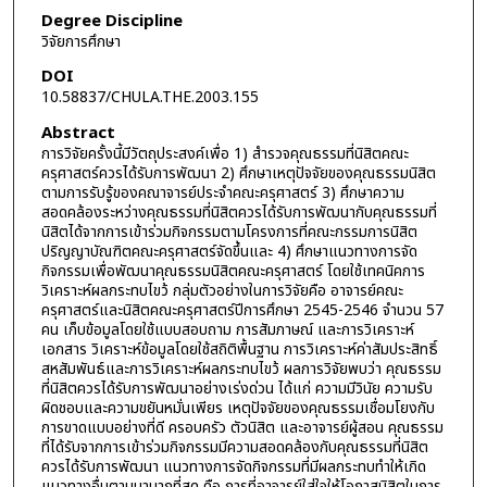
Degree Discipline
วิจัยการศึกษา
DOI
10.58837/CHULA.THE.2003.155
Abstract
การวิจัยครั้งนี้มีวัตถุประสงค์เพื่อ 1) สำรวจคุณธรรมที่นิสิตคณะ
ครุศาสตร์ควรได้รับการพัฒนา 2) ศึกษาเหตุปัจจัยของคุณธรรมนิสิต
ตามการรับรู้ของคณาจารย์ประจำคณะครุศาสตร์ 3) ศึกษาความ
สอดคล้องระหว่างคุณธรรมที่นิสิตควรได้รับการพัฒนากับคุณธรรมที่
นิสิตได้จากการเข้าร่วมกิจกรรมตามโครงการที่คณะกรรมการนิสิต
ปริญญาบัณฑิตคณะครุศาสตร์จัดขึ้นและ 4) ศึกษาแนวทางการจัด
กิจกรรมเพื่อพัฒนาคุณธรรมนิสิตคณะครุศาสตร์ โดยใช้เทคนิคการ
วิเคราะห์ผลกระทบไขว้ กลุ่มตัวอย่างในการวิจัยคือ อาจารย์คณะ
ครุศาสตร์และนิสิตคณะครุศาสตร์ปีการศึกษา 2545-2546 จำนวน 57
คน เก็บข้อมูลโดยใช้แบบสอบถาม การสัมภาษณ์ และการวิเคราะห์
เอกสาร วิเคราะห์ข้อมูลโดยใช้สถิติพื้นฐาน การวิเคราะห์ค่าสัมประสิทธิ์
สหสัมพันธ์และการวิเคราะห์ผลกระทบไขว้ ผลการวิจัยพบว่า คุณธรรม
ที่นิสิตควรได้รับการพัฒนาอย่างเร่งด่วน ได้แก่ ความมีวินัย ความรับ
ผิดชอบและความขยันหมั่นเพียร เหตุปัจจัยของคุณธรรมเชื่อมโยงกับ
การขาดแบบอย่างที่ดี ครอบครัว ตัวนิสิต และอาจารย์ผู้สอน คุณธรรม
ที่ได้รับจากการเข้าร่วมกิจกรรมมีความสอดคล้องกับคุณธรรมที่นิสิต
ควรได้รับการพัฒนา แนวทางการจัดกิจกรรมที่มีผลกระทบทำให้เกิด
แนวทางอื่นตามมามากที่สุด คือ การที่อาจารย์ใส่ใจให้โอกาสนิสิตในการ