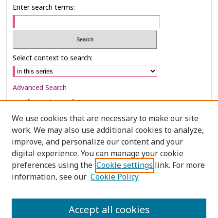
Enter search terms:
Select context to search:
Advanced Search
Notify me via email or
RSS
We use cookies that are necessary to make our site
Browse
work. We may also use additional cookies to analyze,
Collections
improve, and personalize our content and your
digital experience. You can manage your cookie
Disciplines
preferences using the
Cookie settings
link. For more
Authors
information, see our
Cookie Policy
Author Corner
Author FAQ
Accept all cookies