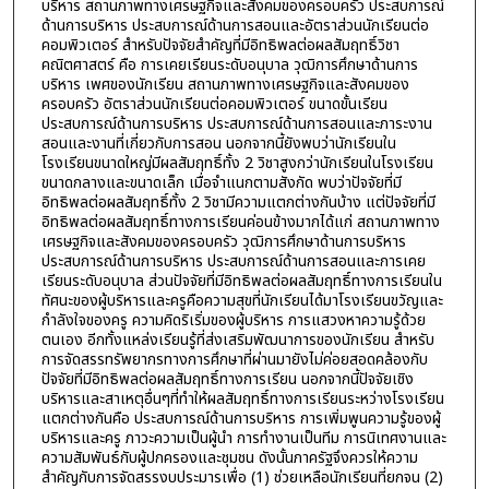
บริหาร สถานภาพทางเศรษฐกิจและสังคมของครอบครัว ประสบการณ์
ด้านการบริหาร ประสบการณ์ด้านการสอนและอัตราส่วนนักเรียนต่อ
คอมพิวเตอร์ สำหรับปัจจัยสำคัญที่มีอิทธิพลต่อผลสัมฤทธิ์วิชา
คณิตศาสตร์ คือ การเคยเรียนระดับอนุบาล วุฒิการศึกษาด้านการ
บริหาร เพศของนักเรียน สถานภาพทางเศรษฐกิจและสังคมของ
ครอบครัว อัตราส่วนนักเรียนต่อคอมพิวเตอร์ ขนาดขั้นเรียน
ประสบการณ์ด้านการบริหาร ประสบการณ์ด้านการสอนและภาระงาน
สอนและงานที่เกี่ยวกับการสอน นอกจากนี้ยังพบว่านักเรียนใน
โรงเรียนขนาดใหญ่มีผลสัมฤทธิ์ทั้ง 2 วิชาสูงกว่านักเรียนในโรงเรียน
ขนาดกลางและขนาดเล็ก เมื่อจำแนกตามสังกัด พบว่าปัจจัยที่มี
อิทธิพลต่อผลสัมฤทธิ์ทั้ง 2 วิชามีความแตกต่างกันบ้าง แต่ปัจจัยที่มี
อิทธิพลต่อผลสัมฤทธิ์ทางการเรียนค่อนข้างมากได้แก่ สถานภาพทาง
เศรษฐกิจและสังคมของครอบครัว วุฒิการศึกษาด้านการบริหาร
ประสบการณ์ด้านการบริหาร ประสบการณ์ด้านการสอนและการเคย
เรียนระดับอนุบาล ส่วนปัจจัยที่มีอิทธิพลต่อผลสัมฤทธิ์ทางการเรียนใน
ทัศนะของผู้บริหารและครูคือความสุขที่นักเรียนได้มาโรงเรียนขวัญและ
กำลังใจของครู ความคิดริเริ่มของผู้บริหาร การแสวงหาความรู้ด้วย
ตนเอง อีกทั้งแหล่งเรียนรู้ที่ส่งเสริมพัฒนาการของนักเรียน สำหรับ
การจัดสรรทรัพยากรทางการศึกษาที่ผ่านมายังไม่ค่อยสอดคล้องกับ
ปัจจัยที่มีอิทธิพลต่อผลสัมฤทธิ์ทางการเรียน นอกจากนี้ปัจจัยเชิง
บริหารและสาเหตุอื่นๆที่ทำให้ผลสัมฤทธิ์ทางการเรียนระหว่างโรงเรียน
แตกต่างกันคือ ประสบการณ์ด้านการบริหาร การเพิ่มพูนความรู้ของผู้
บริหารและครู ภาวะความเป็นผู้นำ การทำงานเป็นทีม การนิเทศงานและ
ความสัมพันธ์กับผู้ปกครองและชุมชน ดังนั้นภาครัฐจึงควรให้ความ
สำคัญกับการจัดสรรงบประมารเพื่อ (1) ช่วยเหลือนักเรียนที่ยกจน (2)