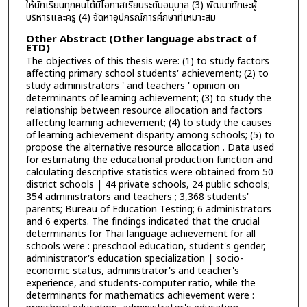
ให้นักเรียนทุกคนได้มีโอกาสเรียนระดับอนุบาล (3) พัฒนาทักษะผู้
บริหารและครู (4) จัดหาอุปกรณ์การศึกษาที่เหมาะสม
Other Abstract (Other language abstract of
ETD)
The objectives of this thesis were: (1) to study factors
affecting primary school students' achievement; (2) to
study administrators ' and teachers ' opinion on
determinants of learning achievement; (3) to study the
relationship between resource allocation and factors
affecting learning achievement; (4) to study the causes
of learning achievement disparity among schools; (5) to
propose the alternative resource allocation . Data used
for estimating the educational production function and
calculating descriptive statistics were obtained from 50
district schools | 44 private schools, 24 public schools;
354 administrators and teachers ; 3,368 students'
parents; Bureau of Education Testing; 6 administrators
and 6 experts. The findings indicated that the crucial
determinants for Thai language achievement for all
schools were : preschool education, student's gender,
administrator's education specialization | socio­
economic status, administrator's and teacher's
experience, and students-computer ratio, while the
determinants for mathematics achievement were :