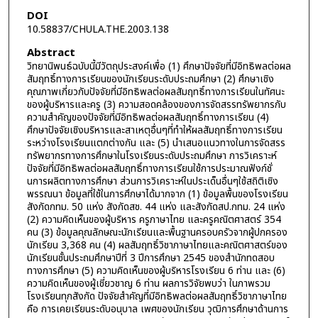
DOI
10.58837/CHULA.THE.2003.138
Abstract
วิทยานิพนธ์ฉบับนี้มีวัตถุประสงค์เพื่อ (1) ศึกษาปัจจัยที่มีอิทธิพลต่อผล
สัมฤทธิ์ทางการเรียนของนักเรียนระดับประถมศึกษา (2) ศึกษาเชิง
คุณภาพเกี่ยวกับปัจจัยที่มีอิทธิพลต่อผลสัมฤทธิ์ทางการเรียนในทัศนะ
ของผู้บริหารและครู (3) ความสอดคล้องของการจัดสรรทรัพยากรกับ
ความสำคัญของปัจจัยที่มีอิทธิพลต่อผลสัมฤทธิ์ทางการเรียน (4)
ศึกษาปัจจัยเชิงบริหารและสาเหตุอื่นๆที่ทำให้ผลสัมฤทธิ์ทางการเรียน
ระหว่างโรงเรียนแตกต่างกัน และ (5) นำเสนอแนวทางในการจัดสรร
ทรัพยากรทางการศึกษาในโรงเรียนระดับประถมศึกษา การวิเคราะห์
ปัจจัยที่มีอิทธิพลต่อผลสัมฤทธิ์ทางการเรียนใช้การประมาณฟังก์ชั่
นการผลิตทางการศึกษา ส่วนการวิเคราะห์ในประเด็นอื่นๆใช้สถิติเชิง
พรรณนา ข้อมูลที่ใช้ในการศึกษาได้มากจาก (1) ข้อมูลพื้นของโรงเรียน
สังกัดกทม. 50 แห่ง สังกัดสช. 44 แห่ง และสังกัดสป.กทม. 24 แห่ง
(2) ความคิดเห็นของผู้บริหาร ครูภาษาไทย และครูคณิตศาสตร์ 354
คน (3) ข้อมูลคุณลักษณะนักเรียนและพื้นฐานครอบครัวจากผู้ปกครอง
นักเรียน 3,368 คน (4) ผลสัมฤทธิ์วิชาภาษาไทยและคณิตศาสตร์ของ
นักเรียนชั้นประถมศึกษาปีที่ 3 ปีการศึกษา 2545 ของสำนักทดสอบ
ทางการศึกษา (5) ความคิดเห็นของผู้บริหารโรงเรียน 6 ท่าน และ (6)
ความคิดเห็นของผู้เชี่ยวชาญ 6 ท่าน ผลการวิจัยพบว่า ในภาพรวม
โรงเรียนทุกสังกัด ปัจจัยสำคัญที่มีอิทธิพลต่อผลสัมฤทธิ์วิชาภาษาไทย
คือ การเคยเรียนระดับอนุบาล เพศของนักเรียน วุฒิการศึกษาด้านการ