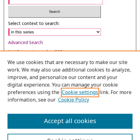
Select context to search:
Advanced Search
Notify me via email or
RSS
We use cookies that are necessary to make our site
Browse
work. We may also use additional cookies to analyze,
Collections
improve, and personalize our content and your
digital experience. You can manage your cookie
Disciplines
preferences using the
Cookie settings
link. For more
Authors
information, see our
Cookie Policy
Author Corner
Author FAQ
Accept all cookies