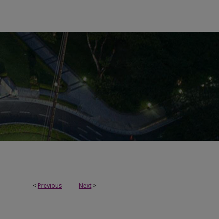
<
Previous
Next
>