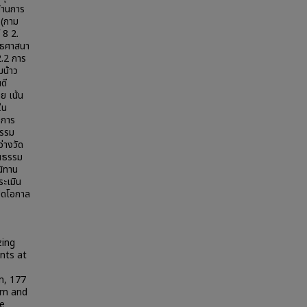
้านการ
ข (กาม
 8 2.
ทธศาสนา
2.2 การ
มน้าว
ดี
ย เน้น
ใน
ิการ
กรรม
่างวัด
ุณธรรม
นิทาน
ระเมิน
ปิดโอกาล
zing
nts at
m, 177
um and
re