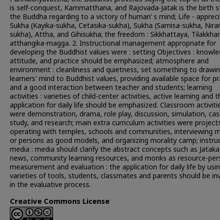
is self-conquest, Kammatthana, and Rajovada-Jatak is the birth s
the Buddha regarding to a victory of human’ s mind; Life - appreci
Sukha (Kayika-sukha, Cetasika-sukha), Sukha (Samisa-sukha, Nira
sukha), Attha, and Gihisukha; the freedom : Sikkhattaya, Tilakkha
atthangika-magga. 2. Instructional management appropriate for
developing the Buddhist values were : setting Objectives : knowle
attitude, and practice should be emphasized; atmosphere and
environment : cleanliness and quietness, set something to drawi
learners' mind to Buddhist values, providing available space for pr
and a good interaction between teacher and students; learning
activities : varieties of child-center activities, active learning and 
application for daily life should be emphasized. Classroom activiti
were demonstration, drama, role play, discussion, simulation, ca
study, and research; main extra curriculum activities were project
operating with temples, schools and communities, interviewing 
or persons as good models, and organizing morality camp; instruc
media : media should clarify the abstract concepts such as Jataka
news, community learning resources, and monks as resource-per
measurement and evaluation : the application for daily life by usi
varieties of tools, students, classmates and parents should be in
in the evaluative process.
Creative Commons License