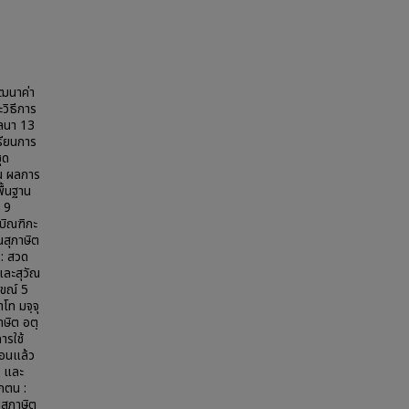
ัฒนาค่า
วิธีการ
าลนา 13
รียนการ
ุด
าน ผลการ
ื้นฐาน
 9
บิณฑิกะ
นสุภาษิต
 : สวด
ละสุวัณ
ขณ์ 5
โท มจฺจุ
ษิต อตฺ
ารใช้
่อนแล้ว
ร และ
ึกตน :
สุภาษิต