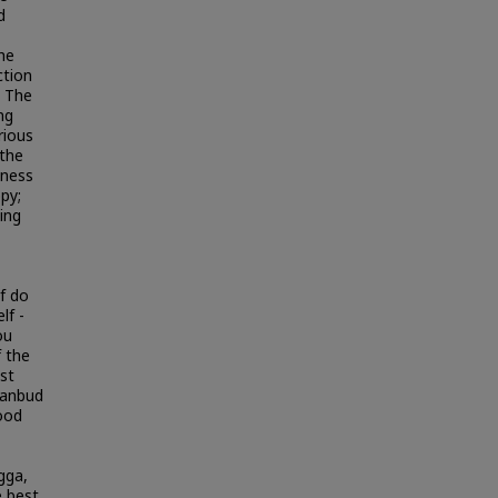
d
he
ction
: The
ng
rious
 the
dness
py;
ing
f do
lf -
ou
 the
st
asanbud
ood
gga,
e best