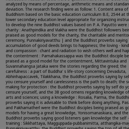
analyzed by means of percentage, arithmetic means and standar
deviation. The research finding were as follow: 1. Content area of
Buddhism based on the basic education curriculum B.E, 2544 at t
lower secondary education level appropriate for organizing instru
to develop the nine Buddhist values based on P. A. Payutto were 
charity : Anathpindika and Viakha were the Buddhist followers bei
praised as good models for the charity, the charitable and merito
ceremony, Punnakiriyavatthu | and the Buddhist proverbs saying
accumulation of good deeds brings to happiness; the loving - kin
and compassion : chant and radiation to wish others well and hap
the contentment : Pamahakassappa was the Buddhist disciple be
praised as a good model for the contentment, Mittavintuka and
Suvannahangsa Jataka were the stories regarding the greed; the
carefulness : a part of Buddha' s life-story concerning Devaduta,
Abhinhapaccavek, Tilakkhana, the Buddhist proverbs saying by sel
you censure yourself and carelessness is the path to death; the se
making for protection : the Buddhist proverbs saying by self do y
censure yourself, and the 38 good omens regarding knowledge of
arts and sciences; using a knowledge : Rosalia, Parma, the Buddhi
proverbs saying it is advisable to think before doing anything, P
and Pakhamatherl were the Buddhist disciples being praised as g
models for having a great knowledge, Yonisomanaskiara, and the
Buddhist proverbs saying good listeners gain knowledge the self -
training : Sikkhattaya, Magguppada-pubbanimitta, atthangika-ma
Punnakiriyavatthu, the Buddhist proverbs saying the top of all th