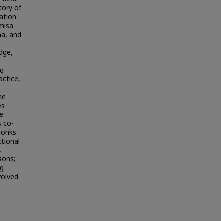
tory of
ation :
misa-
na, and
dge,
ng
actice,
the
es
se
s co-
monks
tional
,
sons;
ng
volved