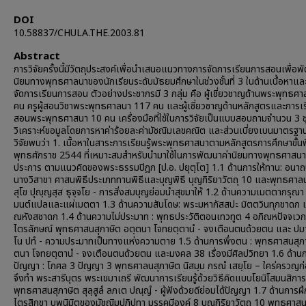
DOI
10.58837/CHULA.THE.2003.81
Abstract
การวิจัยครั้งนี้มีวัตถุประสงค์เพื่อนำเสนอแนวทางการจัดการเรียนการสอนเพื่อพ
นิยมทางพุทธศาลนาของนักเรียนระดับมัธยมศึกษาในช่วงชั้นที่ 3 ในด้านเนื้อหาและ
จัดการเรียนการสอน ตัวอย่างประชากรมี 3 กลุ่ม คือ ผู้เชี่ยวชาญด้านพระพุทธศ
คน ครูผู้สอนวิชาพระพุทธศาลนา 117 คน และผู้เชี่ยวชาญด้านหลักสูตรและการเ
สอนพระพุทธศาสนา 10 คน เครื่องมือที่ใช้ในการวิจัยเป็นแบบสอบถามจำนวน 3 ช
วิเคราะห์ขอมูลโดยการหาค่าร้อยละค่ามัชณิมเลขคณิต และส่วนเบี่ยงเบนมาตรฐ
วิจัยพบว่า 1. เนื้อหาในสาระการเรียนรู้พระพุทธศาสนาตามหลักสูตรการศึกษาขั้นพ
พุทธศักราช 2544 ที่เหมาะสมสำหรับนำมาใช้ในการพัฒนาค่านิยมทางพุทธศาสนา
ประการ ตามแนวคิดของพระธรรมปิฎก [ป.อ. ปยุตฺโต] 1.1 ด้านการให้ทาน: อนาถ
นางวิสาขา ศาสนพิธีประเภททานพิธีและบุญพิธี บุญกิริยาวัตถุ 10 และพุทธศาล
สุโข ปุญฺญสฺส ธุจฺจโย - การสั่งสมบุญย่อมนำสุขมาให้ 1.2 ด้านความเมตตากรุณา
มนต์แปลและแผ่เมตตา 1.3 ด้านความสันโดษ: พระมหากัสสปะ มิตตวินทุกชาดก แ
ณหังสชาดก 1.4 ด้านความไม่ประมาท : พุทธประวัติตอนเทวทูต 4 อภิณหปัจจเวก
ไตรลักษณ์ พุทธศาสนสุภาษิต อตฺตนา โจทยตฺตานํ - จงเตือนตนด้วยตน และ ปมา
โน ปทํ - ความประมาทเป็นทางแห่งความตาย 1.5 ด้านการพึ่งตน : พุทธศาสนสุภา
ตนา โจทยตฺตานํ - จงเตือนตนด้วยตน และมงคล 38 เรื่องมีศิลปวิทยา 1.6 ด้านก
ปัญญา : โกศล 3 ปัญญา 3 พุทธศาลนสุภาษิต นิสมฺม กรณํ เสยฺโย – ใคร่ครวญก
จึงทำ พระสารีบุตร พระเขมาเถรี พัฒนาการเรียนรู้ด้วยวิธีคิดแบบโยนิโสมนสิกา
พุทธศาสนสุภาษิต สุลฺสูลํ ลภเต ปณฺญํ - ผู้ฟังด้วยดีย่อมได้ปัญญา 1.7 ด้านการฝ
ไตรสิกขา บุพนิมิตของมัชณิมปฏิปทา มรรคมีองค์ 8 บุญกิริยาวัตถุ 10 พุทธศาสน