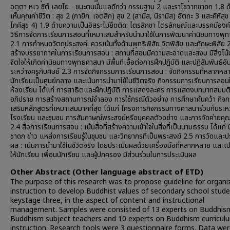
อตฺตา หเว ซิตํ เลยโย - ชนะตนนั่นแลดีกว่า กรรมฐาน 2 และราโชวาทชาดก 1.8 ด
เห็นคุณค่าชีวิต : สุข 2 (กายิก. เจตสิก) สุข 2 (สามิส, นิรามิส) อัตถะ 3 แสะคิหิสุ
โภคีสุข 4) 1.9 ด้านความเป็นอิสระไม่ยึดติด: ไตรสิกขา ไตรลักษณ์และมรรคมีองค์
วิธีการจัดการเรียนการสอนที่เหมาะสมสำหรับนำมาใช้ในการพัฒนาค่านิยมทางพุ
2.1 การกำหนดวัตถุประสงค์: ควรเน้นทั้งด้านพุทธิพิสัย จิตพิสัย และทักษะพิสัย 
สร้างบรรยากาศในการเรียนการสอน : สถานที่สอนมีความสะอาดและสงบ มีสิ่งโน้
จิตใจให้เกิดค่านิยมทางพุทธศาสนา มีพื้นที่เอื้อต่อการฝึกปฏิบัติ และปฏิสัมพันธ์อัน
ระหว่างครูกับศิษย์ 2.3 การจัดกิจกรรมการเรียนการสอน : จัดกิจกรรมที่หลากหลา
นักเรียนเป็นศูนย์กลาง และเน้นการนำมาใช้ในชีวิตจริง กิจกรรมการเรียนการลอน
ห้องเรียน ได้แก่ การสาธิตและฝึกปฏิบัติ การแสดงละคร การแสดงบทบาทสมมต
อภิปราย การสร้างสถานการณ์จำลอง การใช้กรณีตัวอย่าง การศึกษาค้นคว้า กิจ
เสริมหลักสูตรที่เหมาะสมมากที่สุด ได้แก่ โครงการกิจกรรมทางศาลนาร่วมกันระหว
โรงเรียน และชุมชน การสัมภาษณ์พระสงฆ์หรือบุคคลตัวอย่าง และการจัดค่ายค
2.4 สื่อการเรียนการสอน : เน้นสื่อที่สร้างความเข้าใจในสิ่งที่เป็นนามธรรม ได้แก่ 
ชาดก ข่าว แหล่งการเรียนรู้ในชุมชน และวิทยากรที่เป็นพระสงฆ์ 2.5 การวัดและป
ผล : เน้นการนำมาใช้ในชีวิตจริง โดยประเมินผลด้วยเครื่องมือที่หลากหลาย และเ
ให้นักเรียน เพื่อนนักเรียน และผู้ปกครอง มีส่วนร่วมในการประเมินผล
Other Abstract (Other language abstract of ETD)
The purpose of this research was to propose guideline for organi
instruction to develop Buddhist values of secondary school stude
keystage three, in the aspect of content and instructional
management. Samples were consisted of 13 experts on Buddhis
Buddhism subject teachers and 10 experts on Buddhism curricul
instruction. Research tools were 3 questionnaire forms. Data we