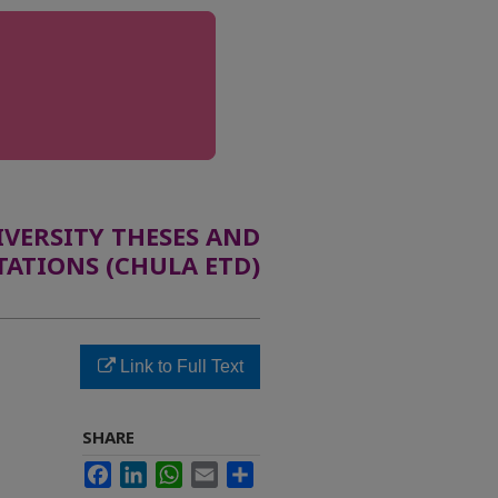
ERSITY THESES AND
TATIONS (CHULA ETD)
Link to Full Text
SHARE
Facebook
LinkedIn
WhatsApp
Email
Share