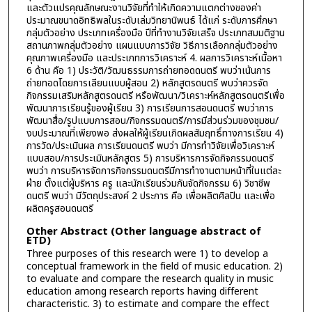
และตัวแปรคุณลักษณะงานวิจัยที่ทำให้เกิดความแตกต่างของค่า
ประมาณขนาดอิทธิพลในระดับเล่มวิทยานิพนธ์ ได้แก่ ระดับการศึกษา
กลุ่มตัวอย่าง ประเภทเครื่องมือ ปีที่ทำงานวิจัยเสร็จ ประเภทสมมติฐาน
สถานภาพกลุ่มตัวอย่าง แผนแบบการวิจัย วิธีการเลือกกลุ่มตัวอย่าง
คุณภาพเครื่องมือ และประเภทการวิเคราะห์ 4. ผลการวิเคราะห์เนื้อหา
6 ด้าน คือ 1) ประวัติ/วัฒนธรรมการถ่ายทอดดนตรี พบว่าเน้นการ
ถ่ายทอดโดยการเลียนแบบผู้สอน 2) หลักสูตรดนตรี พบว่าควรจัด
กิจกรรมเสริมหลักสูตรดนตรี หรือพัฒนา/วิเคราะห์หลักสูตรดนตรีเพื่อ
พัฒนาการเรียนรู้ของผู้เรียน 3) การเรียนการสอนดนตรี พบว่าการ
พัฒนาสื่อ/รูปแบบการสอน/กิจกรรมดนตรี/การมีส่วนร่วมของชุมชน/
งบประมาณที่เพียงพอ ส่งผลให้ผู้เรียนเกิดผลสัมฤทธิ์ทางการเรียน 4)
การวัด/ประเมินผล การเรียนดนตรี พบว่า มีการทำวิจัยเพื่อวิเคราะห์
แบบสอบ/การประเมินหลักสูตร 5) การบริหารการจัดกิจกรรมดนตรี
พบว่า การบริหารจัดการกิจกรรมดนตรีมีการทำงานตามหน้าที่ในแต่ละ
ฝ่าย ตั้งแต่ผู้บริหาร ครู และนักเรียนร่วมกันจัดกิจกรรม 6) วิชาชีพ
ดนตรี พบว่า มีวัตถุประสงค์ 2 ประการ คือ เพื่อผลิตศิลปิน และเพื่อ
ผลิตครูสอนดนตรี
Other Abstract (Other language abstract of
ETD)
Three purposes of this research were 1) to develop a
conceptual framework in the field of music education. 2)
to evaluate and compare the research quality in music
education among research reports having different
characteristic. 3) to estimate and compare the effect