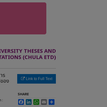
ERSITY THESES AND
TATIONS (CHULA ETD)
การ
Link to Full Text
ดของ
SHARE
 :
Facebook
LinkedIn
WhatsApp
Email
Share