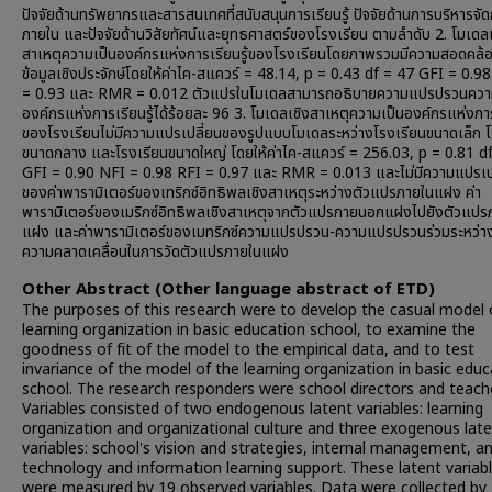
ปัจจัยด้านทรัพยากรและสารสนเทศที่สนับสนุนการเรียนรู้ ปัจจัยด้านการบริหารจั
ภายใน และปัจจัยด้านวิสัยทัศน์และยุทธศาสตร์ของโรงเรียน ตามลำดับ 2. โมเดลเ
สาเหตุความเป็นองค์กรแห่งการเรียนรู้ของโรงเรียนโดยภาพรวมมีความสอดคล้อ
ข้อมูลเชิงประจักษ์โดยให้ค่าไค-สแควร์ = 48.14, p = 0.43 df = 47 GFI = 0.9
= 0.93 และ RMR = 0.012 ตัวแปรในโมเดลสามารถอธิบายความแปรปรวนควา
องค์กรแห่งการเรียนรู้ได้ร้อยละ 96 3. โมเดลเชิงสาเหตุความเป็นองค์กรแห่งการเ
ของโรงเรียนไม่มีความแปรเปลี่ยนของรูปแบบโมเดลระหว่างโรงเรียนขนาดเล็ก โ
ขนาดกลาง และโรงเรียนขนาดใหญ่ โดยให้ค่าไค-สแควร์ = 256.03, p = 0.81 d
GFI = 0.90 NFI = 0.98 RFI = 0.97 และ RMR = 0.013 และไม่มีความแปรเป
ของค่าพารามิเตอร์ของเทริกซ์อิทธิพลเชิงสาเหตุระหว่างตัวแปรภายในแฝง ค่า
พารามิเตอร์ของเมริกซ์อิทธิพลเชิงสาเหตุจากตัวแปรภายนอกแฝงไปยังตัวแปร
แฝง และค่าพารามิเตอร์ของเมทริกซ์ความแปรปรวน-ความแปรปรวนร่วมระหว่า
ความคลาดเคลื่อนในการวัดตัวแปรภายในแฝง
Other Abstract (Other language abstract of ETD)
The purposes of this research were to develop the casual model 
learning organization in basic education school, to examine the
goodness of fit of the model to the empirical data, and to test
invariance of the model of the learning organization in basic educ
school. The research responders were school directors and teach
Variables consisted of two endogenous latent variables: learning
organization and organizational culture and three exogenous lat
variables: school's vision and strategies, internal management, a
technology and information learning support. These latent variab
were measured by 19 observed variables. Data were collected by