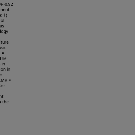
4--0.92
oment
: 1)
ool
 as
ology
lture.
asic
 =
 The
 in
ion in
 =
 RMR =
ter
nt
n the