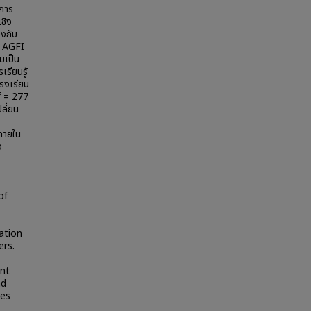
ดการ
ชิง
งกับ
8 AGFI
มเป็น
รียนรู้
รงเรียน
f = 277
ลี่ยน
ภายใน
ง
of
ation
ers.
ent
nd
les