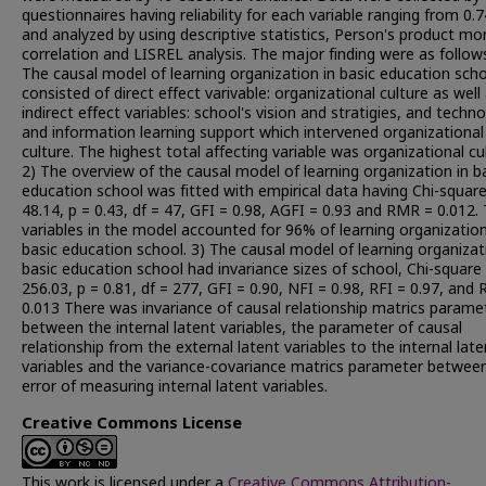
questionnaires having reliability for each variable ranging from 0.7
and analyzed by using descriptive statistics, Person's product m
correlation and LISREL analysis. The major finding were as follows
The causal model of learning organization in basic education sch
consisted of direct effect varivable: organizational culture as well
indirect effect variables: school's vision and stratigies, and techn
and information learning support which intervened organizational
culture. The highest total affecting variable was organizational cu
2) The overview of the causal model of learning organization in b
education school was fitted with empirical data having Chi-square
48.14, p = 0.43, df = 47, GFI = 0.98, AGFI = 0.93 and RMR = 0.012.
variables in the model accounted for 96% of learning organization
basic education school. 3) The causal model of learning organizat
basic education school had invariance sizes of school, Chi-square
256.03, p = 0.81, df = 277, GFI = 0.90, NFI = 0.98, RFI = 0.97, and
0.013 There was invariance of causal relationship matrics parame
between the internal latent variables, the parameter of causal
relationship from the external latent variables to the internal late
variables and the variance-covariance matrics parameter betwee
error of measuring internal latent variables.
Creative Commons License
This work is licensed under a
Creative Commons Attribution-