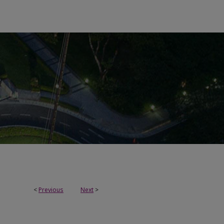
<
Previous
Next
>