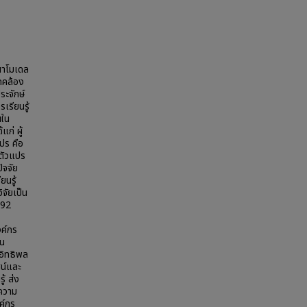
ฒนาโมเดล
ดคล้อง
ระจักษ์
เรียนรู้
นใน
ก่ ผู้
ปร คือ
 ตัวแปร
ัจจัย
ยนรู้
จัยเป็น
.92
ร
งค์กร
็น
อิทธิพล
ศน์และ
้ ส่ง
วความ
ค์กร