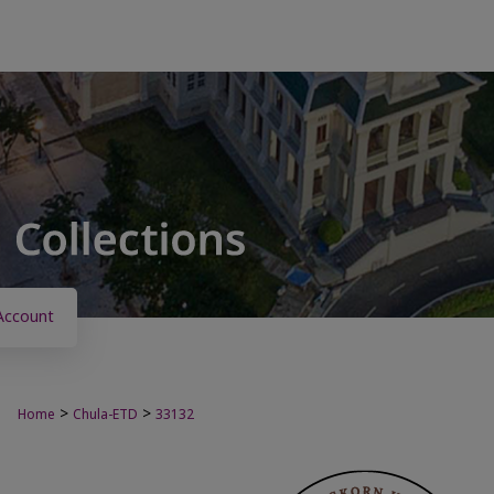
Account
>
>
Home
Chula-ETD
33132