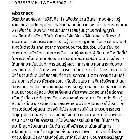
10.58837/CHULA.THE.2007.111
Abstract
วัตถุประสงค์ของการวิจัยคือ 1) เพื่อประมวล วิเคราะห์องค์ความรู้
เกี่ยวกับจิตตปัญญาศึกษาที่สถาบันอุดมศึกษาต่างๆ ดำเนินการอยู่ และ
2) เพื่อวิจัยและพัฒนากระบวนการเรียนรู้บนฐานจิตตปัญญาใน
มหาวิทยาลัยมหิดล วิธีดำเนินการวิจัย ใช้การวิจัยเอกสาร วิเคราะห์
แนวทางการจัดกระบวนการเรียนรู้จิตตปัญญาศึกษาในมหาวิทยาลัย 4
แห่งในต่างประเทศ สังเกตการสอนอย่างมีส่วนร่วมในชั้นเรียน จัด
สนทนากลุ่มนักศึกษา และการสัมภาษณ์ผู้สอนและผู้เรียน เครื่องมือที่ใช้
ในการวิจัยได้แก่ แบบสอบถามทัศนคติและแบบสัมภาษณ์ รวมถึงการ
ให้นักศึกษาเขียนบันทึกการเรียนรู้ ผลจากการศึกษาเอกสารเกี่ยวกับ
มหาวิทยาลัยทั้ง 4 แห่ง พบว่าการดำเนินการของทั้ง 4 มหาวิทยาลัยมี
ปัจจัยร่วมได้แก่ ปัจจัยภายในคือความรักความเมตตา ความตระหนักรู้
ประสบการณ์ตรง คิดใคร่ครวญ เห็นเชื่อมโยง การคิดเชิงวิพากษ์ และ
วิจารณญาณ ปัจจัยภายนอกคือ การเรียนรู้แบบองค์รวม กัลยาณมิตร
แบบอย่างของผู้สอน ปัจจัยเกื้อหนุน คือสภาพแวดล้อมที่เอื้อต่อการ
เรียนรู้ เนื้อหา หลักสูตร วัฒนธรรมองค์กรและการจัดแหล่งเรียนรู้
ส่วนการศึกษากรณีมหาวิทยาลัยมหิดล พบว่ามหาวิทยาลัยได้เริ่มจาก
การเตรียมตัวผู้สอน โดยจัดัให้มีประสบการณ์ผ่านกระบวนการจิตต
ปัญญาศึกษา และผู้สอนร่วมกับผู้วิจัยได้นำแนวทางเหล่านั้นมาพัฒนา
กระบวนการเรียนการสอน เช่นเพิ่มกิจกรรมในชั้นเรียน ให้มีการทำ
สมาธิ สุนทรียสนทนา เป็นต้น รวมถึงมีการประเมินผลที่ดูการ
เปลี่ยนแปลงภายในตัวผู้เรียน ซึ่งผลการวิจัยพบว่า ปัจจัยที่ทำให้เกิด
การเปลี่ยนแปลงภายในตัวผู้เรียนที่จำเป็นในกระบวนการจิตตปัญญา