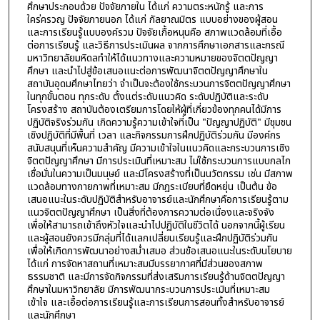
ศึกษาประกอบด้วย ปัจจัยภายใน ได้แก่ ความตระหนักรู้ และการ
ใคร่ครวญ ปัจจัยภายนอก ได้แก่ กัลยาณมิตร แบบอย่างของผู้สอน
และการเรียนรู้แบบองค์รวม ปัจจัยเกื้อหนุนคือ สภาพแวดล้อมที่เอื้อ
ต่อการเรียนรู้ และวิธีการประเมินผล จากการศึกษาเอกสารและกรณี
มหาวิทยาลัยมหิดลทำให้ได้แนวทางและความหมายของจิตตปัญญา
ศึกษา และนำไปสู่ข้อเสนอแนะต่อการพัฒนาจิตตปัญญาศึกษาใน
สถาบันอุดมศึกษาไทยว่า จำเป็นจะต้องใช้กระบวนการจิตตปัญญาศึกษา
ในทุกขั้นตอน ทุกระดับ ตั้งแต่ระดับแนวคิด ระดับปฏิบัติและระดับ
โครงสร้าง สถาบันต้องเตรียมการโดยให้ผู้ที่เกี่ยวข้องทุกคนได้มีการ
ปฏิบัติจริงร่วมกัน เกิดความรู้ความเข้าใจที่เป็น "ปัญญาปฏิบัติ" มีชุมชน
เชิงปฏิบัติที่มีพื้นที่ เวลา และกิจกรรมการฝึกปฏิบัติร่วมกัน มีองค์กร
สนับสนุนที่เห็นความสำคัญ มีความเข้าใจในแนวคิดและกระบวนการเชิง
จิตตปัญญาศึกษา มีการประเมินที่เหมาะสม ไม่ใช้กระบวนการแบบกลไก
เชื่อมั่นในความเป็นมนุษย์ และมีโครงสร้างที่เป็นนวัตกรรม เช่น มีสภาพ
แวดล้อมทางกายภาพที่เหมาะสม มีกฎระเบียบที่ยืดหยุ่น เป็นต้น ข้อ
เสนอแนะในระดับปฏิบัติสำหรับอาจารย์และนักศึกษาคือการเรียนรู้ตาม
แนวจิตตปัญญาศึกษา เป็นสิ่งที่ต้องการความต่อเนื่องและจริงจัง
เพื่อให้สามารถเข้าถึงหัวใจและนำไปปฏิบัติในชีวิตได้ นอกจากนี้ผู้เรียน
และผู้สอนยังควรมีกลุ่มที่ได้แลกเปลี่ยนเรียนรู้และฝึกปฏิบัติร่วมกัน
เพื่อให้เกิดการพัฒนาอย่างสม่ำเสมอ ส่วนข้อเสนอแนะในระดับนโยบาย
ได้แก่ การจัดหาสถานที่เหมาะสมมีบรรยากาศที่มีส่วนของสภาพ
ธรรมชาติ และมีการจัดกิจกรรมที่ส่งเสริมการเรียนรู้ด้านจิตตปัญญา
ศึกษาในมหาวิทยาลัย มีการพัฒนากระบวนการประเมินที่เหมาะสม
เข้าใจ และเอื้อต่อการเรียนรู้และการเรียนการสอนทั้งสำหรับอาจารย์
และนักศึกษา