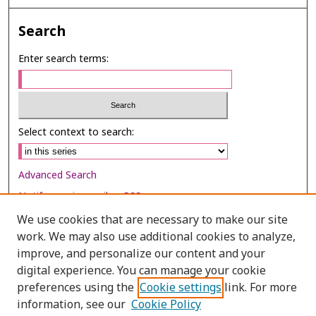
Search
Enter search terms:
Select context to search:
Advanced Search
Notify me via email or
RSS
We use cookies that are necessary to make our site
Browse
work. We may also use additional cookies to analyze,
Collections
improve, and personalize our content and your
digital experience. You can manage your cookie
Disciplines
preferences using the
Cookie settings
link. For more
Authors
information, see our
Cookie Policy