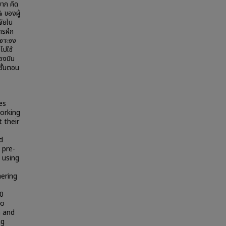
มาก คิด
 ของผู้
จัยใน
ารฝึก
เจาะจง
ไปใช้
องบิน
ขั้นตอน
es
working
 their
o
d
 pre-
 using
hering
30
to
n and
ng