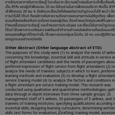
การจัดบรรยากาศในการเรียนรู้ ในระดับมาก มีความสม่ำเสมอในการเข้าชั้นเรียนดี
เป็น 85% ของผู้เข้าฝึกอบรม 20 คน มีส่วนร่วมในการฝึกอบรมดีมาก คิดเป็น 85%
เข้าฝึกอบรม 20 คน 4. ปัจจัยและเงื่อนไขที่ส่งผลต่อการนำรูปแบบไปใช้ พบว่า ปัจ
การนำไปใช้ ได้แก่ ต้องมีการค้นหาความต้องการของสายการบินให้ถูกต้อง เพื่อก
อบรมที่สอดคล้องกับความต้องการของผู้เรียน ต้องกำหนดวัตถุประสงค์ที่เฉพาะ
กำหนดขั้นตอนการเรียนรู้ และกำหนดการประเมินผล และเงื่อนไขในการนำรูปแบบ
ได้แก่ ใช้เฉพาะการเตรียมความพร้อมเข้าทำงานตำแหน่งพนักงานต้อนรับบนเครื่
ของบุคคลสัญชาติไทยเท่านั้น ใช้เฉพาะอบรมกลุ่มละไม่เกิน 20 คน และปฏิบัติตาม
ของรูปแบบอย่างเคร่งครัด
Other Abstract (Other language abstract of ETD)
The purposes of this study were (1) to analyze the needs of airlin
concerning the knowledge, essential skill and attitude in service 
of flight attendant candidates and the needs of passengers about
preferred impression of flight service from flight attendants (2) t
analyze the needs of trainees: subjects in which to learn, preferre
learning methods and evaluation (3) to develop a flight attendant
service training model (4) to analyze the factors and conditions in
a flight attendant pre-service training model. This research was
conducted using qualitative and quantitative methodologies; gat
data through in-depth interviews from three sample groups: 25
management staff of 5 airlines, 50 passengers of 5 airlines, and 
trainees of training institutes; specifying qualifications according 
essential skills; designing learning curriculums; determining writte
skills test forms for evaluation; (Drafting) training model; assessi