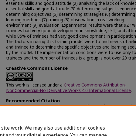
essential skills and good attitude (2) analyzing the lack of knowle
essential skill and good attitude (3) determining subject sequence
determining objectives (5) determining strategies (6) determining
learning methods (7) training (8) observation in real working
environment (9) evaluation. Experimental results were that 92.1%
trainees had very good development in knowledge, skill, and attit
while 85% of trainees had very good development in participation.
The factors in using this training model were to find needs of airl
and trainee to determine the specific objectives and learning se
by the model. The implementation conditions were to use only fo
trainees and the number of trainees is a group is not over 20 trai
Creative Commons License
This work is licensed under a
Creative Commons Attribution-
NonCommercial-No Derivative Works 4.0 International License
.
Recommended Citation
กัลยาณมิตร, สุพรรณิกา, "การพัฒนารูปแบบการฝึกอบรมเพื่อเตรียมความพร้อ
เข้าทำงานตำแหน่งพนักงานต้อนรับบนเครื่องบิน" (2007).
Chulalongkorn
University Theses and Dissertations (Chula ETD)
. 33046.
https://digital.car.chula.ac.th/chulaetd/33046
 site work. We may also use additional cookies
nt and your digital experience. You can manage