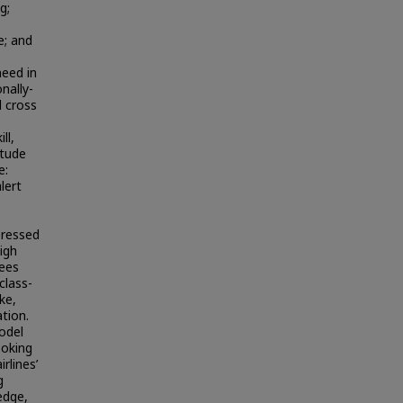
g;
e; and
need in
nally-
d cross
ll,
itude
e:
lert
pressed
high
nees
class-
ke,
tion.
odel
ooking
rlines’
g
edge,