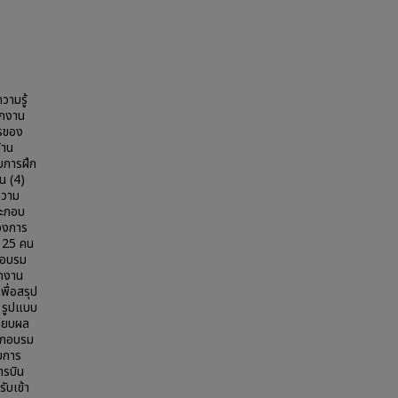
วามรู้
ักงาน
ารของ
้าน
บบการฝึก
น (4)
ความ
ระกอบ
้องการ
น 25 คน
ึกอบรม
ักงาน
พื่อสรุป
) รูปแบบ
ทียบผล
ึกอบรม
ดยการ
ารบิน
ับเข้า