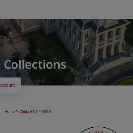
Account
>
>
Home
Chula-ETD
33046