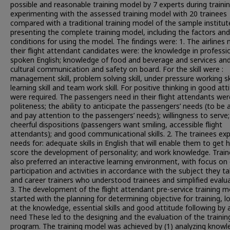
possible and reasonable training model by 7 experts during trainin
experimenting with the assessed training model with 20 trainees
compared with a traditional training model of the sample institut
presenting the complete training model, including the factors and
conditions for using the model. The findings were: 1. The airlines 
their flight attendant candidates were: the knowledge in professio
spoken English; knowledge of food and beverage and services an
cultural communication and safety on board. For the skill were :
management skill, problem solving skill, under pressure working ski
learning skill and team work skill. For positive thinking in good att
were required. The passengers need in their flight attendants wer
politeness; the ability to anticipate the passengers’ needs (to be a
and pay attention to the passengers’ needs); willingness to serve;
cheerful dispositions (passengers want smiling, accessible flight
attendants); and good communicational skills. 2. The trainees ex
needs for: adequate skills in English that will enable them to get 
score the development of personality; and work knowledge. Trai
also preferred an interactive learning environment, with focus on 
participation and activities in accordance with the subject they ta
and career trainers who understood trainees and simplified evalua
3. The development of the flight attendant pre-service training m
started with the planning for determining objective for training, l
at the knowledge, essential skills and good attitude following by ai
need These led to the designing and the evaluation of the trainin
program. The training model was achieved by (1) analyzing knowl