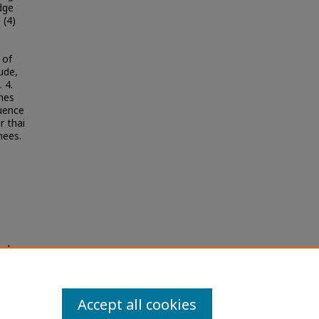
dge
 (4)
 of
ude,
 4.
ines
quence
r thai
nees.
มก่อน
Accept all cookies