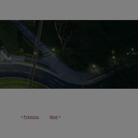
<
Previous
Next
>