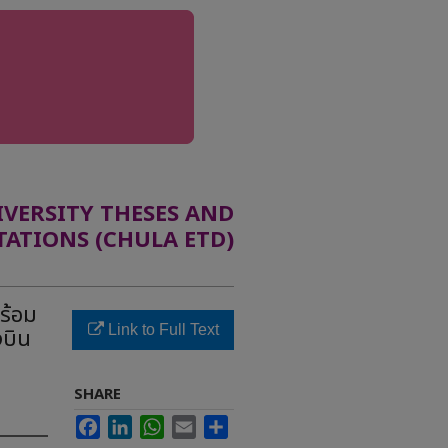
ERSITY THESES AND
TATIONS (CHULA ETD)
ร้อม
Link to Full Text
งบิน
SHARE
Facebook
LinkedIn
WhatsApp
Email
Share