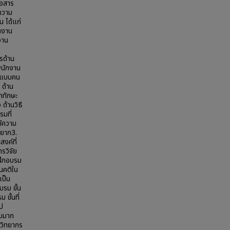
่อสาร
นความ
น ได้แก่
ำงาน
งาน
รด้าน
พนักงาน
ดีแบบคน
 ด้าน
ุกทักษะ
ด้านวิธี
มที่
มีความ
่งยาก3.
งค์ที่
รวิจัย
ฝึกอบรม
ศนคติใน
เป็น
บรม ขั้น
 ขั้นที่
ไป
ับมาก
 วิทยากร