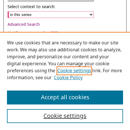
Select context to search:
Advanced Search
Notify me via email or
RSS
We use cookies that are necessary to make our site
Browse
work. We may also use additional cookies to analyze,
Collections
improve, and personalize our content and your
digital experience. You can manage your cookie
Disciplines
preferences using the
Cookie settings
link. For more
Authors
information, see our
Cookie Policy
Author Corner
Author FAQ
Accept all cookies
Cookie settings