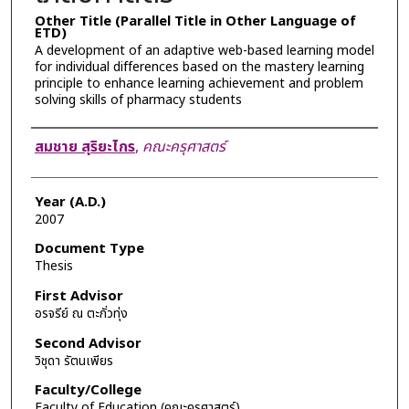
Other Title (Parallel Title in Other Language of
ETD)
A development of an adaptive web-based learning model
for individual differences based on the mastery learning
principle to enhance learning achievement and problem
solving skills of pharmacy students
Author
สมชาย สุริยะไกร
,
คณะครุศาสตร์
Year (A.D.)
2007
Document Type
Thesis
First Advisor
อรจรีย์ ณ ตะกั่วทุ่ง
Second Advisor
วิชุดา รัตนเพียร
Faculty/College
Faculty of Education (คณะครุศาสตร์)