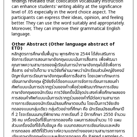
findings revealed that collocation vocabulary instruction
can enhance students' writing ability at the significance
level of .05 expecially in the word choice aspect. The
participants can express their ideas, opinion, and feeling
better. They can use the word suitably and appropriately.
Moreover, They can improve their grammatical English
language.
Other Abstract (Other language abstract of
ETD)
หลักสูตรการศึกษาขั้นพื้นฐาน พุทธศักราช 2544 ได้ส่งเสริมการ
จัดการเรียนการสอนภาษาอังกฤษแบบเน้นการสื่อสาร เพื่อพัฒนา
คุณภาพความสามารถของผู้เรียนในการนำภาษาอังกฤษไปใช้เพื่อการ
สื่อสาร อย่างไรก็ตาม งานวิจัยที่ผ่านมาพบว่านักเรียนส่วนใหญ่ยังคงมี
ปัญหาในการเรียนภาษาอังกฤษเพื่อการสื่อสาร โดยเฉพาะทักษะการ
เขียนภาษาอังกฤษ ผู้วิจัยจึงได้ออกแบบการจัดการเรียนการสอนคำ
ศัพท์แบบเน้นการปรากฎร่วมของคำเพื่อช่วยพัฒนาทักษะการเขียน
ภาษาอังกฤษของนักเรียน การวิจัยครั้งนี้มีจุดประสงค์เพื่อศึกษาผลของ
การสอนคำศัพท์แบบเน้นการปรากฎร่วมของคำที่มีต่อความสามารถ
ทางการเขียนของนักเรียนมัธยมศึกษาตอนต้น โดยเป็นการวิจัยเชิง
ทดลองแบบกลุ่มเดียว กลุ่มตัวอย่างที่ศึกษา คือ นักเรียนมัธยมศึกษาปี
ที่ 2 โรงเรียนนนทบุรีพิทยาคม ภาคเรียนที่ 2 ปีการศึกษา 2550 จำนวน
36 คน เครื่องมือที่ใช้ในการทดลองคือ แผนการสอนจำนวน 10 แผน
ส่วนเครื่องมือที่ใช้เก็บข้อมูล คือ แบบทดสอบการเขียนก่อนและหลัง
การทดลอง สถิติที่ใช้วิเคราะห์ความแตกต่างของความสามารถทางการ
เขียนภาษาอังกฤษก่อนและหลังการทดลอง คือ Paired samples-t-