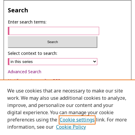
Search
Enter search terms:
Select context to search:
Advanced Search
Notify me via email or
RSS
We use cookies that are necessary to make our site
Browse
work. We may also use additional cookies to analyze,
Collections
improve, and personalize our content and your
digital experience. You can manage your cookie
Disciplines
preferences using the
Cookie settings
link. For more
Authors
information, see our
Cookie Policy