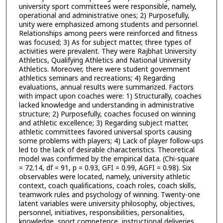
university sport committees were responsible, namely,
operational and administrative ones; 2) Purposefully,
unity were emphasized among students and personnel.
Relationships among peers were reinforced and fitness
was focused; 3) As for subject matter, three types of
activities were prevalent. They were Rajbhat University
Athletics, Qualifying Athletics and National University
Athletics. Moreover, there were student government
athletics seminars and recreations; 4) Regarding
evaluations, annual results were summarized. Factors
with impact upon coaches were: 1) Structurally, coaches
lacked knowledge and understanding in administrative
structure; 2) Purposefully, coaches focused on winning
and athletic excellence; 3) Regarding subject matter,
athletic committees favored universal sports causing
some problems with players; 4) Lack of player follow-ups
led to the lack of desirable characteristics. Theoretical
model was confirmed by the empirical data. (Chi-square
= 72.14, df = 91, p = 0.93, GFI = 0.99, AGFI = 0.98). Six
observables were located, namely, university athletic
context, coach qualifications, coach roles, coach skills,
teamwork rules and psychology of winning. Twenty-one
latent variables were university philosophy, objectives,
personnel, initiatives, responsibilities, personalities,
knowledge, sport competence, instructional deliveries,