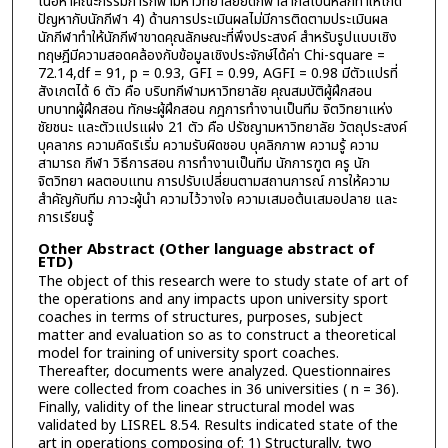
เนื้อหาคณะกรรมการกีฬามหาวิทยาลัยยึดกีฬาสากลเป็นหลักทำให้เกิด
ปัญหากับนักกีฬา 4) ด้านการประเมินผลไม่มีการติดตามประเมินผล
นักกีฬาทำให้นักกีฬาขาดคุณลักษณะที่พึงประสงค์ สำหรับรูปแบบเชิง
ทฤษฎีมีความสอดคล้องกับข้อมูลเชิงประจักษ์ได้ค่า Chi-square =
72.14,df = 91, p = 0.93, GFI = 0.99, AGFI = 0.98 มีตัวแปรที่
สังเกตได้ 6 ตัว คือ บริบทกีฬามหาวิทยาลัย คุณสมบัติผู้ฝึกสอน
บทบาทผู้ฝึกสอน ทักษะผู้ฝึกสอน กฎการทำงานเป็นทีม จิตวิทยาแห่ง
ชัยชนะ และตัวแปรแฝง 21 ตัว คือ ปรัชญามหาวิทยาลัย วัตถุประสงค์
บุคลากร ความคิดริเริ่ม ความรับผิดชอบ บุคลิกภาพ ความรู้ ความ
สามารถ กีฬา วิธีการสอน การทำงานเป็นทีม นักการฑูต ครู นัก
จิตวิทยา ผลตอบแทน การปรับเปลี่ยนตามสถานการณ์ การให้ความ
สำคัญกับทีม ภาวะผู้นำ ความไว้วางใจ ความเสมอต้นเสมอปลาย และ
การเรียนรู้
Other Abstract (Other language abstract of
ETD)
The object of this research were to study state of art of
the operations and any impacts upon university sport
coaches in terms of structures, purposes, subject
matter and evaluation so as to construct a theoretical
model for training of university sport coaches.
Thereafter, documents were analyzed. Questionnaires
were collected from coaches in 36 universities ( n = 36).
Finally, validity of the linear structural model was
validated by LISREL 8.54. Results indicated state of the
art in operations composing of: 1) Structurally, two