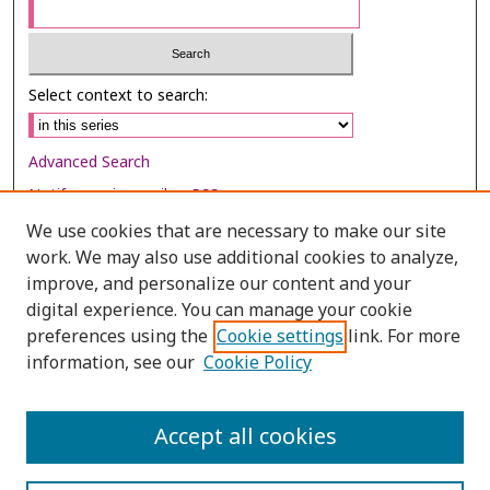
Select context to search:
Advanced Search
Notify me via email or
RSS
We use cookies that are necessary to make our site
Browse
work. We may also use additional cookies to analyze,
Collections
improve, and personalize our content and your
digital experience. You can manage your cookie
Disciplines
preferences using the
Cookie settings
link. For more
Authors
information, see our
Cookie Policy
Author Corner
Author FAQ
Accept all cookies