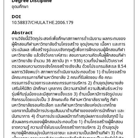
Degree Discipline
อุดมศึกษา
DOI
10.58837/CHULA.THE.2006.179
Abstract
งานวิจัยนี้มีวัตถุประสงค์เพื่อศึกษาสภาพการดำเนินงาน ผลกระทบของ
ผู้ฝึกสอนกีฬามหาวิทยาลัยด้านโครงสร้าง จุดมุ่งหมาย เนื้อหา และการ
ประเมินผล เพื่อสร้างรูปแบบเชิงทฤษฎีเพื่อการฝึกอบรมผู้ฝึกสอนกีฬา
มหาวิทยาลัย แล้วจึงวิเคราะห์สาระ สอบถามความคิดเห็นผู้ฝึกสอนกีฬา
มหาวิทยาลัย จำนวน 36 สถาบัน (n = 936) รวมทั้งนำผลไปวิเคราะห์
ตรวจสอบความตรงเชิงโครงสร้างเชิงเส้น ด้วยโปรแกรมลิสเรล 8.54
ผลการวิจัยพบว่า สภาพการดำเนินงานประกอบด้วย 1) ด้านโครงสร้าง
มีคณะกรรมการกีฬามหาวิทยาลัย 2 คณะที่รับผิดชอบ คือ คณะ
กรรมการอำนวยการและคณะกรรมการบริหาร 2) ด้านจุดมุ่งหมายส่ง
เสริมให้นิสิต นักศึกษา บุคลากร มีความสามัคคี ความสัมพันธ์ระหว่าง
รุ่นพี่กับรุ่นน้องและมีสุขภาพแข็งแรง 3) ด้านเนื้อหามีการจัดรูปแบบ
กิจกรรมโดยแบ่งเป็น 3 ลักษณะคือ กีฬามหาวิทยาลัยราชภัฎ กีฬา
มหาวิทยาลัยรอบคัดเลือก และกีฬามหาวิทยาลัยแห่งประเทศไทย
นอกจากนั้นยังมีการประชุมสัมมนาด้านกีฬาขององค์การนักศึกษา และ
นันทนาการ 4) ด้านการประเมินผลมีการทำสรุปผลการแข่งขันทุกปี ใน
ส่วนผลกระทบของผู้ฝึกสอนประกอบด้วย 1) ด้านโครงสร้างผู้ฝึกสอน
ขาดความรู้ ความเข้าใจในระบบโครงสร้างการบริหาร 2) ด้านจุดมุ่ง
หมายผู้ฝึกสอนมุ่งเน้นการเอาชนะ และความเป็นเลิศด้านกีฬา 3) ด้าน