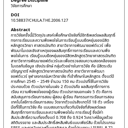
Degree Discipline
วิจัยการศึกษา
DOI
10.58837/CHULA.THE.2006.127
Abstract
การวิจัยครั้งนี้มีวัตถุประสงค์เพื่อศึกษาปัจจัยที่มีอิทธิพลต่อผลสัมฤทธิ์
ทงการเรียนและความพึงพอใจในการเรียนรู้แบบยืดหยุ่นของนิสิต
หลักสูตรวิทยา ศาสตรบัณฑิต สาขาวิชาการพัฒนาซอฟต์แวร์ เพื่อ
พัฒนาโมเดลเชิงสาเหตุของผลสัมฤทธิ์ทางการเรียนและความพึง
พอใจในการ เรียนรู้แบบยืดหยุ่นของนิสิตหลักสูตรวิทยาศาสตรบัณฑิต
สาขาวิชาการพัฒนาซอฟต์แวร์และเพื่อตรวจสอบความสอดคล้องของ
โมเดลกับข้อมูล เชิงประจักษ์ กลุ่มตัวอย่างในการวิจัย คือ นิสิตระดับ
ปริญญาตรี หลักสูตรวิทยาศาสตรบัณฑิต สาขาวิชาการพัฒนา
ซอฟต์แวร์ จุฬาลงกรณ์มหาวิทยาลัย ที่เข้าศึกษาในหลักสูตร ตั้งแต่ปี
การศึกษา 2545 – 2549 จำนวน 150 คน ตัวแปรที่ใช้ในการวิจัย
ประกอบด้วย ตัวแปรภายในแฝง 2 ตัวแปรคือ ผลสัมฤทธิ์ทางการ
เรียน ความพึงพอใจของผู้เรียน ตัวแปรภายนอกแฝง 5 ตัว คือการ
สนับสนุนการเรียนการสอน ผู้สอน ผู้เรียน กิจกรรมการเรียนการสอน
เทคโนโลยีการเรียนการสอน วัดจากตัวแปรสังเกตได้ 18 ตัว เครื่อง
มือที่ใช้ในการวิจัย คือ แบบสอบถามเกี่ยวกับปัจจัยที่ส่งผลต่อผล
สัมฤทธิ์ทางการเรียนและความพึงพอใจใน การเรียนรู้ ซึ่งมีค่า
สัมประสิทธิ์ความเที่ยงตั้งแต่ 0.708 ถึง 0.924 วิเคราะห์ข้อมูลด้วย
สถิติบรรยาย และสัมประสิทธิ์สหสัมพันธ์แบบเพียร์สัน ด้วยโปรแกรม
SPSS และการวิเคราะห์โมเดลลิสเรล ด้วยโปรแกรม LISREL 8.72