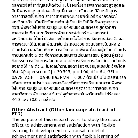
ผลการวิจัยที่สำคัญสรุปได้ดังนี้ 1. ปัจจัยที่มีอิทธิพลทางตรงสูงสุดและ
อิทธิพลรวมสูงสุดต่อผลสัมฤทธิ์ทางการ เรียนของนิสิตหลักสูตร
วิทยาศาสตร์บัณฑิต สาขาวิชาการพัฒนาซอฟต์แวร์ จุฬาลงกรณ์
มหาวิทยาลัย ได้แก่ปัจจัยทางด้านผู้เรียน ปัจจัยที่อิทธิพลสูงสุดต่อ
ความพึงพอใจในการเรียนรู้แบบยืดหยุ่นของนิสิตหลัก สูตรวิทยา
ศาสตรบัณฑิต สาขาวิชาการพัฒนาซอฟต์แวร์ จุฬาลงกรณ์
มหาวิทยาลัย ได้แก่ ปัจจัยทางด้านเทคโนโลยีการเรียนการสอน 2. ผล
การพัฒนาได้โมเดลที่พัฒนาขึ้น ประกอบด้วย ตัวแปรภายในแฝง 2
ตัวแปรคือ ผลสัมฤทธิ์ทางการเรียน ความพึงพอใจของผู้เรียน ตัวแปร
ภายนอกแฝง 5 ตัว คือการสนับสนุนการเรียนการสอน ผู้สอน ผู้เรียน
กิจกรรมการเรียนการสอน เทคโนโลยีการเรียนการสอน วัดจากตัวแปร
สังเกตได้ 18 ตัว 3. โมเดลมีความสอดคล้องกับข้อมูลเชิงประจักษ์โดย
ให้ค่า X[superscript 2] = 30.505, p = 1.00, df = 64, GFI =
0.978, AGFI = 0.940 และ RMR = 0.007 ตัวแปรในโมเดลสามารถ
อธิบายความแปรปรวนของผลสัมฤทธิ์ทางการเรียนและความพึงพอ
ใจในการเรียนรู้แบบยืดหยุ่นของนิสิตหลักสูตรวิทยาศาสตรบัณฑิต
สาขาวิชาการพัฒนาซอฟต์แวร์ จุฬาลงกรณ์มหาวิทยาลัย ได้ร้อยละ
44.0 และ 90.0 ตามลำดับ
Other Abstract (Other language abstract of
ETD)
The purpose of this research were to study the causal
effect to achievement and satisfaction with flexible
learning, to development of a causal model of
achievement and satisfaction with flexible learning of