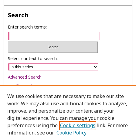
Search
Enter search terms:
Select context to search:
Advanced Search
Notify me via email or
RSS
We use cookies that are necessary to make our site
Browse
work. We may also use additional cookies to analyze,
Collections
improve, and personalize our content and your
digital experience. You can manage your cookie
Disciplines
preferences using the
Cookie settings
link. For more
Authors
information, see our
Cookie Policy