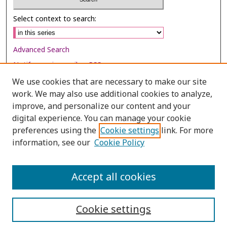
Select context to search:
Advanced Search
Notify me via email or
RSS
We use cookies that are necessary to make our site
Browse
work. We may also use additional cookies to analyze,
Collections
improve, and personalize our content and your
digital experience. You can manage your cookie
Disciplines
preferences using the
Cookie settings
link. For more
Authors
information, see our
Cookie Policy
Author Corner
Author FAQ
Accept all cookies
Cookie settings