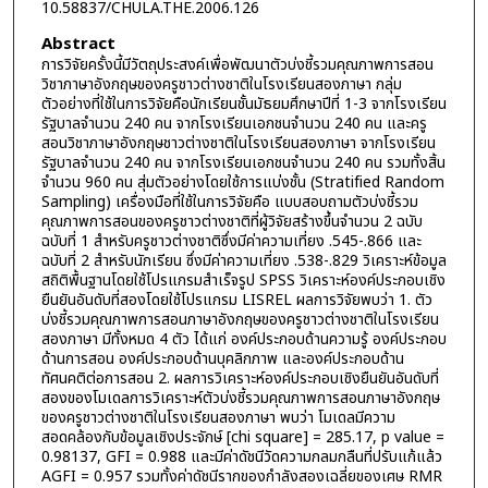
10.58837/CHULA.THE.2006.126
Abstract
การวิจัยครั้งนี้มีวัตถุประสงค์เพื่อพัฒนาตัวบ่งชี้รวมคุณภาพการสอน
วิชาภาษาอังกฤษของครูชาวต่างชาติในโรงเรียนสองภาษา กลุ่ม
ตัวอย่างที่ใช้ในการวิจัยคือนักเรียนชั้นมัธยมศึกษาปีที่ 1-3 จากโรงเรียน
รัฐบาลจำนวน 240 คน จากโรงเรียนเอกชนจำนวน 240 คน และครู
สอนวิชาภาษาอังกฤษชาวต่างชาติในโรงเรียนสองภาษา จากโรงเรียน
รัฐบาลจำนวน 240 คน จากโรงเรียนเอกชนจำนวน 240 คน รวมทั้งสิ้น
จำนวน 960 คน สุ่มตัวอย่างโดยใช้การแบ่งชั้น (Stratified Random
Sampling) เครื่องมือที่ใช้ในการวิจัยคือ แบบสอบถามตัวบ่งชี้รวม
คุณภาพการสอนของครูชาวต่างชาติที่ผู้วิจัยสร้างขึ้นจำนวน 2 ฉบับ
ฉบับที่ 1 สำหรับครูชาวต่างชาติซึ่งมีค่าความเที่ยง .545-.866 และ
ฉบับที่ 2 สำหรับนักเรียน ซึ่งมีค่าความเที่ยง .538-.829 วิเคราะห์ข้อมูล
สถิติพื้นฐานโดยใช้โปรแกรมสำเร็จรูป SPSS วิเคราะห์องค์ประกอบเชิง
ยืนยันอันดับที่สองโดยใช้โปรแกรม LISREL ผลการวิจัยพบว่า 1. ตัว
บ่งชี้รวมคุณภาพการสอนภาษาอังกฤษของครูชาวต่างชาติในโรงเรียน
สองภาษา มีทั้งหมด 4 ตัว ได้แก่ องค์ประกอบด้านความรู้ องค์ประกอบ
ด้านการสอน องค์ประกอบด้านบุคลิกภาพ และองค์ประกอบด้าน
ทัศนคติต่อการสอน 2. ผลการวิเคราะห์องค์ประกอบเชิงยืนยันอันดับที่
สองของโมเดลการวิเคราะห์ตัวบ่งชี้รวมคุณภาพการสอนภาษาอังกฤษ
ของครูชาวต่างชาติในโรงเรียนสองภาษา พบว่า โมเดลมีความ
สอดคล้องกับข้อมูลเชิงประจักษ์ [chi square] = 285.17, p value =
0.98137, GFI = 0.988 และมีค่าดัชนีวัดความกลมกลืนที่ปรับแก้แล้ว
AGFI = 0.957 รวมทั้งค่าดัชนีรากของกำลังสองเฉลี่ยของเศษ RMR