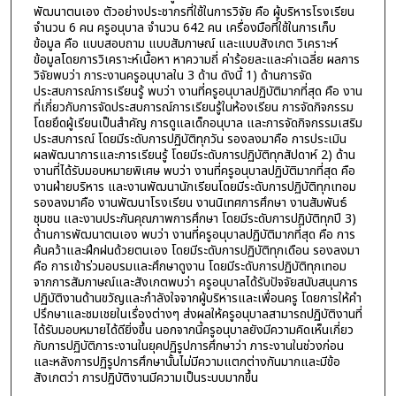
พัฒนาตนเอง ตัวอย่างประชากรที่ใช้ในการวิจัย คือ ผู้บริหารโรงเรียน
จำนวน 6 คน ครูอนุบาล จำนวน 642 คน เครื่องมือที่ใช้ในการเก็บ
ข้อมูล คือ แบบสอบถาม แบบสัมภาษณ์ และแบบสังเกต วิเคราะห์
ข้อมูลโดยการวิเคราะห์เนื้อหา หาความถี่ ค่าร้อยละและค่าเฉลี่ย ผลการ
วิจัยพบว่า ภาระงานครูอนุบาลใน 3 ด้าน ดังนี้ 1) ด้านการจัด
ประสบการณ์การเรียนรู้ พบว่า งานที่ครูอนุบาลปฏิบัติมากที่สุด คือ งาน
ที่เกี่ยวกับการจัดประสบการณ์การเรียนรู้ในห้องเรียน การจัดกิจกรรม
โดยยึดผู้เรียนเป็นสำคัญ การดูแลเด็กอนุบาล และการจัดกิจกรรมเสริม
ประสบการณ์ โดยมีระดับการปฏิบัติทุกวัน รองลงมาคือ การประเมิน
ผลพัฒนาการและการเรียนรู้ โดยมีระดับการปฏิบัติทุกสัปดาห์ 2) ด้าน
งานที่ได้รับมอบหมายพิเศษ พบว่า งานที่ครูอนุบาลปฏิบัติมากที่สุด คือ
งานฝ่ายบริหาร และงานพัฒนานักเรียนโดยมีระดับการปฏิบัติทุกเทอม
รองลงมาคือ งานพัฒนาโรงเรียน งานนิเทศการศึกษา งานสัมพันธ์
ชุมชน และงานประกันคุณภาพการศึกษา โดยมีระดับการปฏิบัติทุกปี 3)
ด้านการพัฒนาตนเอง พบว่า งานที่ครูอนุบาลปฏิบัติมากที่สุด คือ การ
ค้นคว้าและฝึกฝนด้วยตนเอง โดยมีระดับการปฏิบัติทุกเดือน รองลงมา
คือ การเข้าร่วมอบรมและศึกษาดูงาน โดยมีระดับการปฏิบัติทุกเทอม
จากการสัมภาษณ์และสังเกตพบว่า ครูอนุบาลได้รับปัจจัยสนับสนุนการ
ปฏิบัติงานด้านขวัญและกำลังใจจากผู้บริหารและเพื่อนครู โดยการให้คำ
ปรึกษาและชมเชยในเรื่องต่างๆ ส่งผลให้ครูอนุบาลสามารถปฏิบัติงานที่
ได้รับมอบหมายได้ดียิ่งขึ้น นอกจากนี้ครูอนุบาลยังมีความคิดเห็นเกี่ยว
กับการปฏิบัติภาระงานในยุคปฏิรูปการศึกษาว่า ภาระงานในช่วงก่อน
และหลังการปฏิรูปการศึกษานั้นไม่มีความแตกต่างกันมากและมีข้อ
สังเกตว่า การปฏิบัติงานมีความเป็นระบบมากขึ้น