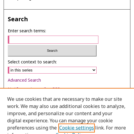
Search
Enter search terms:
Select context to search:
Advanced Search
Notify me via email or
RSS
We use cookies that are necessary to make our site
Browse
work. We may also use additional cookies to analyze,
Collections
improve, and personalize our content and your
digital experience. You can manage your cookie
Disciplines
preferences using the
Cookie settings
link. For more
Authors