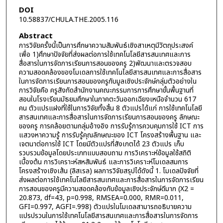
DOI
10.58837/CHULA.THE.2005.116
Abstract
การวิจัยครั้งนี้เป็นการศึกษาความสัมพันธ์เชิงสาเหตุมีวัตถุประสงค์
เพื่อ 1)ศึกษาปัจจัยที่ส่งผลต่อการใช้เทคโนโลยีสารสนเทศและการ
สื่อสารในการจัดการเรียนการสอนของครู 2)พัฒนาและตรวจสอบ
ความสอดคล้องของโมเดลการใช้เทคโนโลยีสารสนเทศและการสื่อสาร
ในการจัดการเรียนการสอนของครูกับมูลเชิงประจักษ์กลุ่มตัวอย่างใน
การวิจัยคือ ครูสังกัดสำนักงานคณะกรรมการการศึกษาขั้นพื้นฐานที่
สอนในโรงเรียนมัธยมศึกษาในภาคตะวันออกเฉียงเหนือจำนวน 617
คน ตัวแปรแฝงที่ใช้ในการวิจัยทั้งสิ้น 8 ตัวแปรได้แก่ การใช้เทคโนโลยี
สารสนเทศและการสื่อสารในการจัดการเรียนการสอนของครู ลักษณะ
ของครู การคล้อยตามกลุ่มอ้างอิง การรับรู้การควบคุมการใช้ ICT การ
แสวงหาความรู้ การรับรู้คุณลักษณะของ ICT โครงสร้างพื้นฐาน และ
เจตนาต่อการใช้ ICT โดยมีตัวแปรที่สังเกตได้ 23 ตัวแปร เก็บ
รวบรวมข้อมูลโดยประเภทแบบสอบถาม การวิเคราะห์ข้อมูลใช้สถิติ
เบื้องต้น การวิเคราะห์สหสัมพันธ์ และการวิเคราะห์โมเดลสมการ
โครงสร้างเชิงเส้น (ลิสเรล) ผลการวิจัยสรุปได้ดังนี้ 1. โมเดลปัจจัยที่
ส่งผลต่อการใช้เทคโนโลยีสารสนเทศและการสื่อสารในการจัดการเรียน
การสอนของครูมีความสอดคล้องกับข้อมูลเชิงประจักษ์ดีมาก (X2 =
20.873, df=43, p=0.998, RMSEA=0.000, RMR=0.011,
GFI=0.997, AGFI=.998) ตัวแปรในโมเดลสามารถอธิบายความ
แปรปรวนในการใช้เทคโนโลยีสารสนเทศและการสื่อสารในการจัดการ