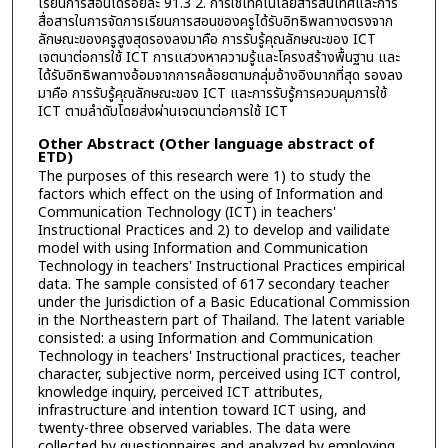
เรียนการสอนได้ร้อยละ 91.3 2. การใช้เทคโนโลยีสารสนเทศและการ
สื่อสารในการจัดการเรียนการสอนของครูได้รับอิทธิพลทางตรงจาก
ลักษณะของครูสูงสุดรองลงมาคือ การรับรู้คุณลักษณะของ ICT
เจตนาต่อการใช้ ICT การแสวงหาความรู้และโครงสร้างพื้นฐาน และ
ได้รับอิทธิพลทางอ้อมจากการคล้อยตามกลุ่มอ้างอิงมากที่สุด รองลง
มาคือ การรับรู้คุณลักษณะของ ICT และการรับรู้การควบคุมการใช้
ICT ตามลำดับโดยส่งผ่านเจตนาต่อการใช้ ICT
Other Abstract (Other language abstract of
ETD)
The purposes of this research were 1) to study the
factors which effect on the using of Information and
Communication Technology (ICT) in teachers'
Instructional Practices and 2) to develop and vailidate
model with using Information and Communication
Technology in teachers' Instructional Practices empirical
data. The sample consisted of 617 secondary teacher
under the Jurisdiction of a Basic Educational Commission
in the Northeastern part of Thailand. The latent variable
consisted: a using Information and Communication
Technology in teachers' Instructional practices, teacher
character, subjective norm, perceived using ICT control,
knowledge inquiry, perceived ICT attributes,
infrastructure and intention toward ICT using, and
twenty-three observed variables. The data were
collected by questionnaires and analyzed by employing