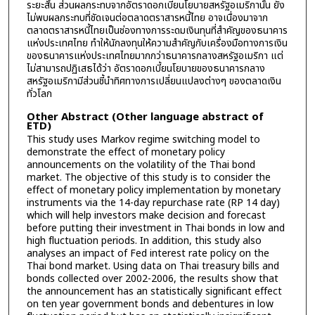
ระยะสั้น ส่วนผลกระทบจากอัตราดอกเบี้ยนโยบายสหรัฐอเมริกานั้น ยัง
ไม่พบผลกระทบที่ชัดเจนต่อตลาดตราสารหนี้ไทย อาจเนื่องมาจาก
ตลาดตราสารหนี้ไทยเป็นช่องทางการระดมเงินทุนที่สำคัญของธนาคาร
แห่งประเทศไทย ทำให้นักลงทุนให้ความสำคัญกับเครื่องมือทางการเงิน
ของธนาคารแห่งประเทศไทยมากกว่าธนาคารกลางสหรัฐอเมริกา แต่
ไม่สามารถปฏิเสธได้ว่า อัตราดอกเบี้ยนโยบายของธนาคารกลาง
สหรัฐอเมริกามีส่วนชี้นำทิศทางการเปลี่ยนแปลงต่างๆ ของตลาดเงิน
ทั่วโลก
Other Abstract (Other language abstract of
ETD)
This study uses Markov regime switching model to
demonstrate the effect of monetary policy
announcements on the volatility of the Thai bond
market. The objective of this study is to consider the
effect of monetary policy implementation by monetary
instruments via the 14-day repurchase rate (RP 14 day)
which will help investors make decision and forecast
before putting their investment in Thai bonds in low and
high fluctuation periods. In addition, this study also
analyses an impact of Fed interest rate policy on the
Thai bond market. Using data on Thai treasury bills and
bonds collected over 2002-2006, the results show that
the announcement has an statistically significant effect
on ten year government bonds and debentures in low