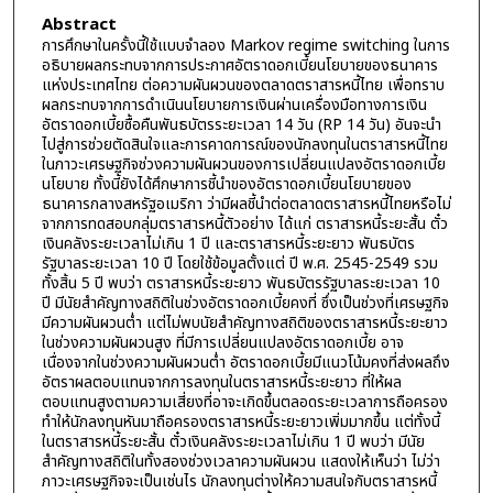
Abstract
การศึกษาในครั้งนี้ใช้แบบจำลอง Markov regime switching ในการ
อธิบายผลกระทบจากการประกาศอัตราดอกเบี้ยนโยบายของธนาคาร
แห่งประเทศไทย ต่อความผันผวนของตลาดตราสารหนี้ไทย เพื่อทราบ
ผลกระทบจากการดำเนินนโยบายการเงินผ่านเครื่องมือทางการเงิน
อัตราดอกเบี้ยซื้อคืนพันธบัตรระยะเวลา 14 วัน (RP 14 วัน) อันจะนำ
ไปสู่การช่วยตัดสินใจและการคาดการณ์ของนักลงทุนในตราสารหนี้ไทย
ในภาวะเศรษฐกิจช่วงความผันผวนของการเปลี่ยนแปลงอัตราดอกเบี้ย
นโยบาย ทั้งนี้ยังได้ศึกษาการชี้นำของอัตราดอกเบี้ยนโยบายของ
ธนาคารกลางสหรัฐอเมริกา ว่ามีผลชี้นำต่อตลาดตราสารหนี้ไทยหรือไม่
จากการทดสอบกลุ่มตราสารหนี้ตัวอย่าง ได้แก่ ตราสารหนี้ระยะสั้น ตั๋ว
เงินคลังระยะเวลาไม่เกิน 1 ปี และตราสารหนี้ระยะยาว พันธบัตร
รัฐบาลระยะเวลา 10 ปี โดยใช้ข้อมูลตั้งแต่ ปี พ.ศ. 2545-2549 รวม
ทั้งสิ้น 5 ปี พบว่า ตราสารหนี้ระยะยาว พันธบัตรรัฐบาลระยะเวลา 10
ปี มีนัยสำคัญทางสถิติในช่วงอัตราดอกเบี้ยคงที่ ซึ่งเป็นช่วงที่เศรษฐกิจ
มีความผันผวนต่ำ แต่ไม่พบนัยสำคัญทางสถิติของตราสารหนี้ระยะยาว
ในช่วงความผันผวนสูง ที่มีการเปลี่ยนแปลงอัตราดอกเบี้ย อาจ
เนื่องจากในช่วงความผันผวนต่ำ อัตราดอกเบี้ยมีแนวโน้มคงที่ส่งผลถึง
อัตราผลตอบแทนจากการลงทุนในตราสารหนี้ระยะยาว ที่ให้ผล
ตอบแทนสูงตามความเสี่ยงที่อาจะเกิดขึ้นตลอดระยะเวลาการถือครอง
ทำให้นักลงทุนหันมาถือครองตราสารหนี้ระยะยาวเพิ่มมากขึ้น แต่ทั้งนี้
ในตราสารหนี้ระยะสั้น ตั๋วเงินคลังระยะเวลาไม่เกิน 1 ปี พบว่า มีนัย
สำคัญทางสถิติในทั้งสองช่วงเวลาความผันผวน แสดงให้เห็นว่า ไม่ว่า
ภาวะเศรษฐกิจจะเป็นเช่นไร นักลงทุนต่างให้ความสนใจกับตราสารหนี้