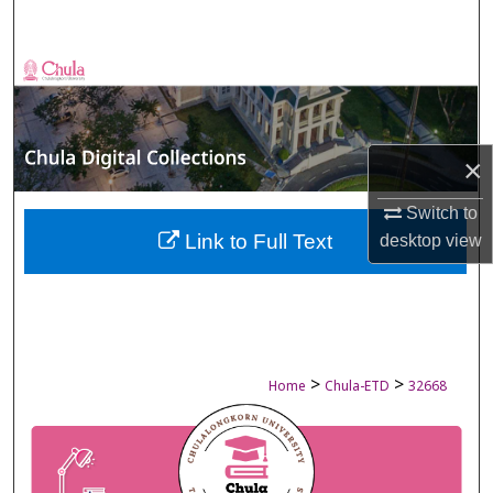
Search
Browse Collections
My Account
×
About
Switch to
Digital Commons Network™
Link to Full Text
desktop
view
>
>
Home
Chula-ETD
32668