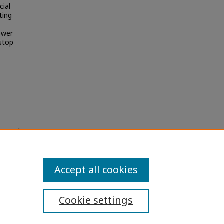
cial
ting
ower
stop
 : กรณี
Accept all cookies
Cookie settings
ibility Statement