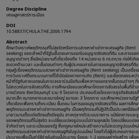
Degree Discipline
เศรษฐศาสตร์การเมือง
DOI
10.58837/CHULA.THE.2006.1794
Abstract
ศึกษาวิเคราะห์พฤติกรรมที่ไม่สุจริตหรือการแสวงหาค่าเช่าทางเศรษฐกิจ (Rent
seeking) ของเจ้าหน้าที่รัฐในขั้นตอนการออกใบอนุญาตจัดสรรที่ดิน และการออก
อนุญาตต่างๆ ซึ่งมีหน่วยงานที่เกี่ยวข้องถึง 14 หน่วยงาน 6 กระทรวง ก่อให้เกิด
สะดวกด้านเวลา และขั้นตอนต่างๆ กับผู้ประกอบการในการขออนุญาตจัดสรรที่ดิน 
ทฤษฎีเรื่องพฤติกรรมแสวงหาค่าเช่าทางเศรษฐกิจ (Rent seeking) เป็นเครื่อง
การวิเคราะห์ถึงกระบวนการที่ได้เปิดช่องทางการเกิด (Rent) และข้อตกลงระหว่า
หน้าที่รัฐกับภาคเอกชนในการเจรจาร่วมมือกันเพื่อหาทางออกจากขั้นตอนต่างๆ ที่
ไม่สะดวกในการจัดสรรที่ดิน การศึกษามีขอบเขตศึกษาโครงการจัดสรรในพื้นที่อำเ
บางบัวทอง จังหวัดนนทบุรี รวม 9 โครงการ ประกอบด้วยโครงการธุรกิจจัดสรรที่
ขนาดเล็ก ขนาดกลางและขนาดใหญ่ ขนาดละ 3 โครงการ และศึกษาหน่วยงานรัฐที
เกี่ยวข้องเพื่อทราบถึงระเบียบ ขั้นตอน ในการขออนุญาตจัดสรรที่ดิน ผลการศึกษ
พฤติกรรมแสวงหาค่าเช่าทางเศรษฐกิจ เป็นพฤติกรรมที่ปฏิบัติเป็นประเพณีนิยมสื
มายาวนานตั้งแต่อดีตจนถึงปัจจุบัน สาเหตุจากตัวระบบราชการ แม้ช่องทางและ
ของพฤติกรรมที่ไม่สุจริต จะเปลี่ยนแปลงรูปแบบไปตามยุคสมัย โดยเปลี่ยนแปล
จำกัดต่างๆ และระเบียบของรัฐ ซึ่งกฎหมายใหม่จะสร้างความไม่สะดวกรูปแบบใหม่ ซ
พฤติกรรมแสวงหาค่าเช่าทางเศรษฐกิจในรูปแบบใหม่ โดยทั่วไปผู้ประกอบการจะเ
ประมาณเพื่อเป็นค่าใช้จ่ายในส่วนนี้ประมาณ ร้อยละ 1-2 ของมูลค่าก่อสร้าง เพื่อหล