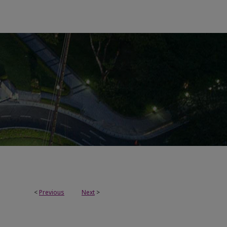
<
Previous
Next
>