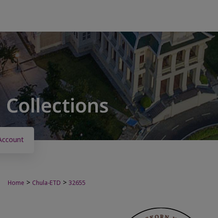
Account
>
>
Home
Chula-ETD
32655