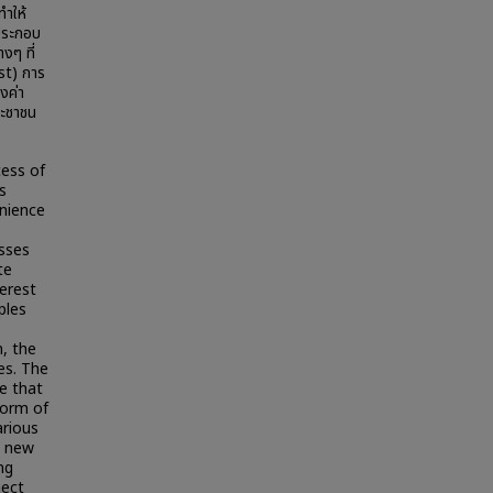
ทำให้
้ประกอบ
งๆ ที่
st) การ
งค่า
ระชาชน
cess of
s
enience
esses
te
erest
ples
n, the
es. The
ce that
form of
arious
e new
ng
ject