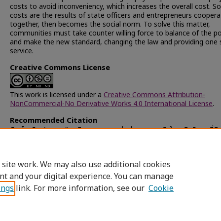
costs to avoid inconveniency, which increases the overall cost. So
costs are the results of state officers and entrepreneurs coopera
together, then becomes the social norm. To solve this matter,
communities must take counter willing force to balance of the p
and make the new standard, changing the law and providing one 
service.
Creative Commons License
This work is licensed under a
Creative Commons Attribution-
NonCommercial-No Derivative Works 4.0 International License
.
Recommended Citation
ฉันทไกรวัฒน์, กษม, "พฤติกรรมแสวงหาค่าเช่าทางเศรษฐกิจในธุรกิจจัดสรรที่ดิน
ศึกษาโครงการบ้านจัดสรรในพื้นที่เขตบางบัวทอง" (2006).
Chulalongkorn
University Theses and Dissertations (Chula ETD)
. 32655.
https://digital.car.chula.ac.th/chulaetd/32655
 site work. We may also use additional cookies
nt and your digital experience. You can manage
ings
link. For more information, see our
Cookie
Home
|
About
|
FAQ
|
My Account
|
Access