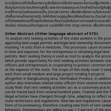
ความไม่สะดวกที่เกิดขึ้นจากความลักลั่นในการให้บริการของราชการแก่ผู้มาติดต่อ 
ต้นทุนในการประกอบกิจการสูงขึ้น ผลจากการสมยอมระหว่างเจ้าหน้าของรัฐกับผู
การที่ทำงานร่วมกันจนกลายเป็น (Social norm) เพื่อหลีกเลี่ยงความไม่สะดวกต่า
เกิดขึ้นจากกลไกของภาครัฐ ก่อให้เกิดความสูญเสียแก่สังคมโดยรวม (Social co
แก้ไขต่อพฤติกรรมที่ไม่สุจริตสังคมจะต้องร่วมมือกันในการถ่วงดุลอำนาจและสร้า
นิยมใหม่ ตลอดจนแก้บทกฎหมาย และจัดให้มี One stop service เพื่อบริการป
Other Abstract (Other language abstract of ETD)
To analyze rent seeking activities of the state workers in the pro
approving land usage permits and legal land ownership document
involving 14 units from 6 ministries. This processes cause inconv
in time and expenses for the entrepreneur in obtaining legal land
permits. Rent seeking theory is used as tool to analyze the proc
which provide opportunity for rent seeking activities between sta
officers and entrepreneurs in cooperating to protect common int
at the expense of the state. The scope of this study cover 3 sam
each from small medium and large project totaling 9 projects
altogether, in Bangbuatong area, Nonthaburi Province. In additio
author also interviews related state officers from several ministri
study finds that rent seeking activities act as a customary practi
can be traced back from several hundred years. Channel and the 
illegal activities have changed through time, adapting to reflect v
state restrictions and regulations. New law and regulations caus
form of inconveniency; therefore creating new form of rent seeki
behaviors. Entrepreneurs are willing to pay 1-2 percent of the pro