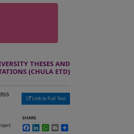
ERSITY THESES AND
TATIONS (CHULA ETD)
ดสรร
Link to Full Text
ต
SHARE
roject
Facebook
LinkedIn
WhatsApp
Email
Share