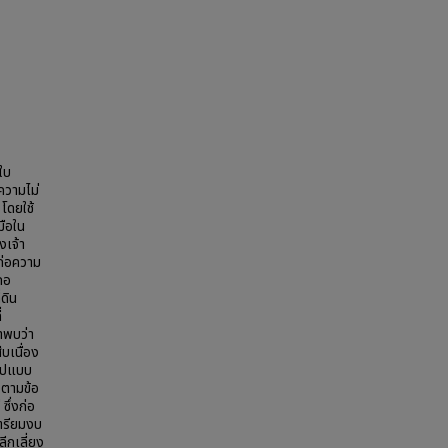
ใบ
ความไม่
โดยใช้
มือใน
งเจ้า
ก่อความ
ภอ
ดิน
่
าพบว่า
บเนื่อง
รูปแบบ
งตามข้อ
ึ่งก่อ
ตรียมงบ
ีกเลี่ยง