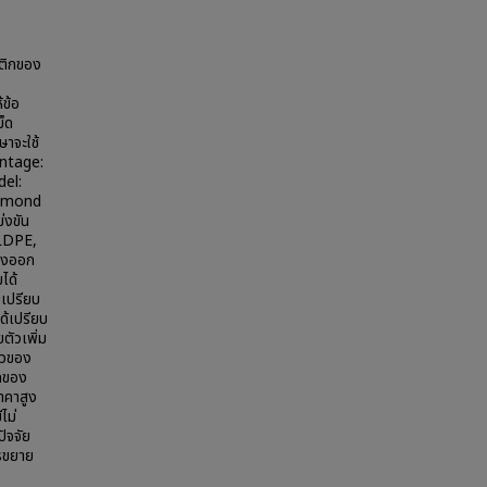
สติกของ
ข้อ
ม็ด
าจะใช้
antage:
el:
iamond
่งขัน
 LDPE,
ส่งออก
ได้
ยเปรียบ
ด้เปรียบ
ตัวเพิ่ม
ตัวของ
กของ
าคาสูง
ไม่
ัจจัย
ารขยาย