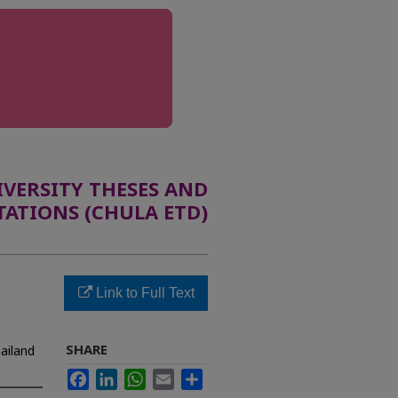
ERSITY THESES AND
TATIONS (CHULA ETD)
Link to Full Text
SHARE
hailand
Facebook
LinkedIn
WhatsApp
Email
Share