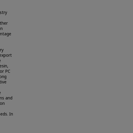
stry
ther
in
antage
ry
 export
e
esin,
For PC
Hong
tive
e
ems and
ion
eds. In
e