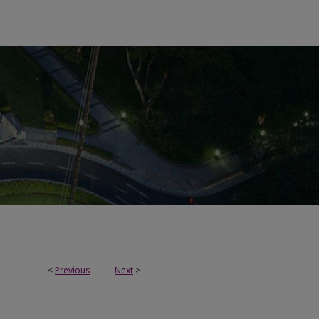
<
Previous
Next
>