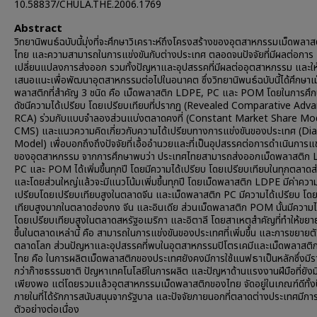
10.58837/CHULA.THE.2006.1769
Abstract
วิทยานิพนธ์ฉบับนี้มุ่งที่จะศึกษาวิเคราะห์ถึงโครงสร้างของอุตสาหกรรมเม็ดพลา
ไทย และความสามารถในการแข่งขันกับต่างประเทศ ตลอดจนปัจจัยที่มีผลต่อการ
เปลี่ยนแปลงการส่งออก รวมทั้งปัญหาและอุปสรรคที่มีผลต่ออุตสาหกรรม และให้
เสนอแนะเพื่อพัฒนาอุตสาหกรรมต่อไปในอนาคต ซึ่งวิทยานิพนธ์ฉบับนี้ได้ศึกษาเ
พลาสติกที่สำคัญ 3 ชนิด คือ เม็ดพลาสติก LDPE, PC และ POM โดยในการศึกษ
ดัชนีความได้เปรียบ โดยเปรียบเทียบที่ปรากฏ (Revealed Comparative Adv
RCA) ร่วมกับแบบจำลองส่วนแบ่งตลาดคงที่ (Constant Market Share Mod
CMS) และแนวความคิดเกี่ยวกับความได้เปรียบทางการแข่งขันของประเทศ (D
Model) เพื่อบอกถึงถึงปัจจัยที่เอื้ออำนวยและที่เป็นอุปสรรคต่อการดำเนินการแข
ของอุตสาหกรรม จากการศึกษาพบว่า ประเทศไทยสามารถส่งออกเม็ดพลาสติก
PC และ POM ได้เพิ่มขึ้นทุกปี โดยมีความได้เปรียบ โดยเปรียบเทียบในทุกตลาด
และโดยส่วนใหญ่แล้วจะมีแนวโน้มเพิ่มขึ้นทุกปี โดยเม็ดพลาสติก LDPE มีค่าความ
เปรียบโดยเปรียบเทียบสูงในตลาดจีน และเม็ดพลาสติก PC มีความได้เปรียบ โด
เทียบสูงมากในตลาดฮ่องกง จีน และอินเดีย ส่วนเม็ดพลาสติก POM นั้นมีความไ
โดยเปรียบเทียบสูงในตลาดสหรัฐอเมริกา และอิตาลี โดยสาเหตุสำคัญที่ทำให้ขยาย
ขึ้นในตลาดเหล่านี้ คือ สามารถในการแข่งขันของประเทศที่เพิ่มขึ้น และการขยาย
ตลาดโลก ส่วนปัญหาและอุปสรรคที่พบในอุตสาหกรรมปิโตรเคมีและเม็ดพลาสติ
ไทย คือ ในการผลิตเม็ดพลาสติกของประเทศยังคงมีการใช้แนฟธาเป็นหลักซึ่งมีร
กว่าก๊าซธรรมชาติ ปัญหาเทคโนโลยีในการผลิต และปัญหาด้านแรงงานฝีมือที่ยังมี
เพียงพอ แต่โดยรวมแล้วอุตสาหกรรมเม็ดพลาสติกของไทย จัดอยู่ในเกณฑ์ดีทั้งป
ภายในที่ได้รักการสนับสนุนจากรัฐบาล และปัจจัยภายนอกที่ตลาดต่างประเทศมีก
ตัวอย่างต่อเนื่อง