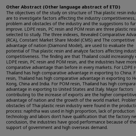
Other Abstract (Other language abstract of ETD)
The objectives of the study on structure of Thai plastic resin indu
are to investigate factors affecting the industry competitiveness,
problem and obstacles of the industry and the suggestions to fur
improve. LDPE resin, PC resin and POM resin are three plastic res
selected to study. The three indexes, Revealed Comparative Adv
(RCA), Constant Market Share Model (CMS) and The competitive
advantage of nation (Diamond Model), are used to evaluate the
potential of Thai plastic resin and analyze factors affecting indust
competitiveness. The finding are that Thailand could increasingly
LDPE resin, PC resin and POM resin, and the industries have mor
comparative advantage than before in every markets. For LDPE r
Thailand has high comparative advantage in exporting to China. 
resin, Thailand has high comparative advantage in exporting to 
Kong, China and India. For POM resin, Thailand has high compara
advantage in exporting to United States and Italy. Major factors
contributing to the increase of exports are the higher competitiv
advantage of nation and the growth of the world market. Probl
obstacles of Thai plastic resin industry were found in the product
process: naphtha was used in high proportion, lack of production
technology and labors don’t have qualification that the factory ne
conclusion, the industries have good performance because of th
support of government and high overseas demand.