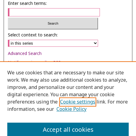
Enter search terms:
Select context to search:
Advanced Search
Notify me via email or
RSS
We use cookies that are necessary to make our site
Browse
work. We may also use additional cookies to analyze,
Collections
improve, and personalize our content and your
digital experience. You can manage your cookie
Disciplines
preferences using the
Cookie settings
link. For more
Authors
information, see our
Cookie Policy
Author Corner
Author FAQ
Accept all cookies