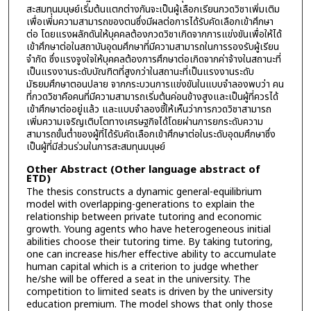
สะสมทุนมนุษย์เริ่มต้นแตกต่างกันจะเป็นผู้เลือกเรียนกวดวิชาเพิ่มเติม
เพื่อเพิ่มความสามารถของตนซึ่งมีผลต่อการได้รับคัดเลือกเข้าศึกษา
ต่อ โดยแรงผลักดันให้บุคคลต้องกวดวิชาเกิดจากการแข่งขันเพื่อให้ได้
เข้าศึกษาต่อในสถาบันอุดมศึกษาที่มีความสามารถในการรองรับผู้เรียน
จำกัด ซึ่งแรงจูงใจให้บุคคลต้องการศึกษาต่อเกิดจากค่าจ้างในสถานะที่
เป็นแรงงานระดับบัณฑิตที่สูงกว่าในสถานะที่เป็นแรงงานระดับ
มัธยมศึกษาตอนปลาย จากกระบวนการแข่งขันในแบบจำลองพบว่า คน
ที่กวดวิชาคือคนที่มีความสามารถเริ่มต้นค่อนข้างสูงและเป็นผู้ที่ควรได้
เข้าศึกษาต่ออยู่แล้ว และแบบจำลองชี้ให้เห็นว่าการกวดวิชาสามารถ
เพิ่มความเจริญเติบโตทางเศรษฐกิจได้โดยผ่านการยกระดับความ
สามารถขั้นต่ำของผู้ที่ได้รับคัดเลือกเข้าศึกษาต่อในระดับอุดมศึกษาซึ่ง
เป็นผู้ที่มีส่วนร่วมในการสะสมทุนมนุษย์
Other Abstract (Other language abstract of
ETD)
The thesis constructs a dynamic general-equilibrium
model with overlapping-generations to explain the
relationship between private tutoring and economic
growth. Young agents who have heterogeneous initial
abilities choose their tutoring time. By taking tutoring,
one can increase his/her effective ability to accumulate
human capital which is a criterion to judge whether
he/she will be offered a seat in the university. The
competition to limited seats is driven by the university
education premium. The model shows that only those