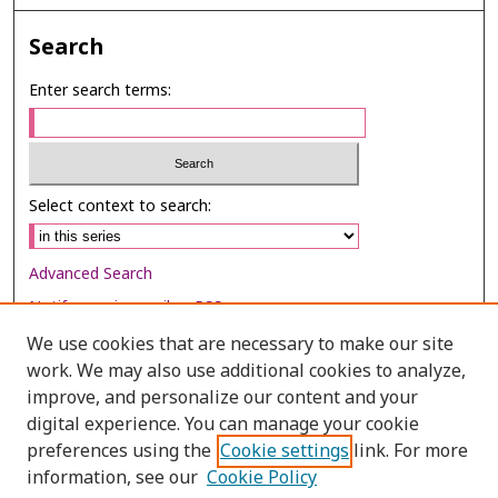
Search
Enter search terms:
Select context to search:
Advanced Search
Notify me via email or
RSS
We use cookies that are necessary to make our site
Browse
work. We may also use additional cookies to analyze,
Collections
improve, and personalize our content and your
digital experience. You can manage your cookie
Disciplines
preferences using the
Cookie settings
link. For more
Authors
information, see our
Cookie Policy