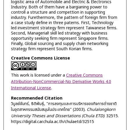
logistic area of Automobile and Electric & Electronics
Industry. Both of them have a bargianing power to
controll a structure and compettion in supporting
industry. Furethermore, the pattern of foreign firm from
a case study define in three paterns. First, Technology
led investment strategy firm represent Taiwanese firms.
Second, Managerial! skill led strategy with business
opportunity seeking firm represent Singapore firms.
Finally, Global sourcing and supply chain networking
strategy firm represent South Korian firms.
Creative Commons License
This work is licensed under a
Creative Commons
Attribution-NonCommercial-No Derivative Works 4.0
International License
.
Recommended Citation
วิบูลย์จันทร์, ธิติพันธุ์, "การลงทุนและการบริหารของกิจการต่างชาติ
ในอุตสาหกรรมสนับสนุนในประเทศไทย" (2003).
Chulalongkorn
University Theses and Dissertations (Chula ETD)
. 32515.
https://digital.car.chula.ac.th/chulaetd/32515