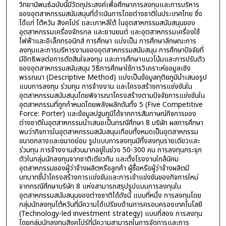
วิทยานิพนธ์ฉบับนี้มีวัตถุประสงค์เพื่อศึกษาการลงทุนและการบริหาร
ของอุตสาหกรรมสนับสนุนที่ดำเนินการโดยต่างชาติในประเทศไทย ซึ่ง
ได้แก่ ไต้หวัน สิงคโปร์ และเกาหลีใต้ ในอุตสาหกรรมสนับสนุนของ
อุตสาหกรรมเครื่องจักรกล และยานยนต์ และอุตสาหกรรมเครื่องใช้
ไฟฟ้าและอิเล็กทรอนิกส์ การศึกษา แบ่งเป็น การศึกษาลักษณะการ
ลงทุนและการบริหารงานของอุตสาหกรรมสนับสนุน การศึกษาปัจจัยที่
มีอิทธิพลต่อการตัดสินใจลงทุน และการศึกษาแนวโน้มและการปรันตัว
ของอุตสาหกรรมสนับสนุน วิธีการศึกษาใช้การวิเคราะห์ขอมูลเชิง
พรรณนา (Descriptive Method) แบ่งเป็นข้อมูลทุติยภูมินำเสนอรูป
แบบการลงทุน ร่วมทุน การจ้างงาน และโครงสร้างการแข่งขันใน
อุตสาหกรรมสนับสนุนโดยพิจารณาโครงสร้างตามปัจจัยการแข่งขันใน
อุตสาหกรรมที่ถูกกำหนดโดยพลังผลักดันทั้ง 5 (Five Competitive
Force: Porter) และข้อมูลปฐมภูมิได้จากการสัมภาษณ์กิจการของ
ต่างชาติในอุตสาหกรรมนำเสนอเป็นกรณีศึกษา 8 บริษัท ผลการศึกษา
พบว่ากิจการในอุตสาหกรรมสนับสนุนเกือบทั้งหมดเป็นอุตสาหกรรม
ขนาดกลางและขนาดย่อม รูปแบบการลงทุนมีทั้งลงทุนรายเดียวและ
ร่วมทุน การจ้างงานส่วนมากอยู่ในข่วง 50-300 คน การลงทุนกระจุก
ตัวในกลุ่มนักลงทุนจากชาติเดียวกัน และตั้งโรงงานใกล้นิคม
อุตสาหกรรมของผู้ว่าจ้างผลิตหรือลูกค้า ผู้ซื้อหรือผู้ว่าจ้างผลิตมี
บทบาทชี้นำโครงสร้างการแข่งขันและการเข้าแข่งขันของกิจการใหม่
จากกรณีศึกษาบริษัท 8 แห่งสามารถสรุปรูปแบบการลงทุนใน
อุตสาหกรรมสนับสนุนของต่างชาติได้ดังนี้ แบบที่หนึ่ง การลงทุนโดย
กลุ่มนักลงทุนไต้หวันที่มีความได้เปรียบด้านการครอบครองเทคโนโลยี
(Technology-led investment strategy) แบบที่สอง การลงทุน
โดยกลุ่มนักลงทุนสิงคโปร์ที่มีความสามารถในการจัดการและการ