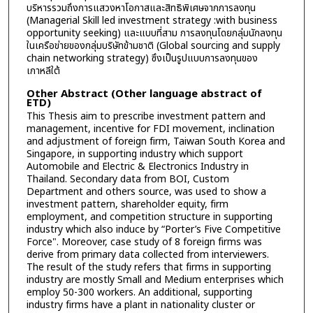
บริหารรวมถึงการแสวงหาโอกาสและสิทธิพิเศษจากการลงทุน
(Managerial Skill led investment strategy :with business
opportunity seeking) และแบบที่สาม การลงทุนโดยกลุ่มนักลงทุน
ในเครือข่ายของกลุ่มบริษัทข้ามชาติ (Global sourcing and supply
chain networking strategy) ซึงเป็นรูปแบบการลงทุนของ
เกาหลีใต้
Other Abstract (Other language abstract of
ETD)
This Thesis aim to prescribe investment pattern and
management, incentive for FDI movement, inclination
and adjustment of foreign firm, Taiwan South Korea and
Singapore, in supporting industry which support
Automobile and Electric & Electronics Industry in
Thailand. Secondary data from BOI, Custom
Department and others source, was used to show a
investment pattern, shareholder equity, firm
employment, and competition structure in supporting
industry which also induce by “Porter’s Five Competitive
Force". Moreover, case study of 8 foreign firms was
derive from primary data collected from interviewers.
The result of the study refers that firms in supporting
industry are mostly Small and Medium enterprises which
employ 50-300 workers. An additional, supporting
industry firms have a plant in nationality cluster or