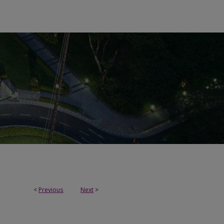
<
Previous
Next
>