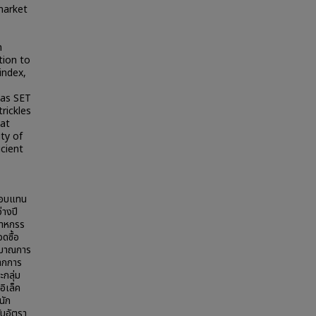
market
n
tion to
index,
 as SET
rickles
hat
ity of
icient
ลตอบแทน
างปี
สาหกรร
ดซื้อ
ริมาณการ
ากการ
กลุ่ม
อิเล็ค
นัก
ับอัตรา