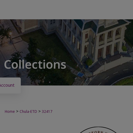
Account
>
>
Home
Chula-ETD
32417