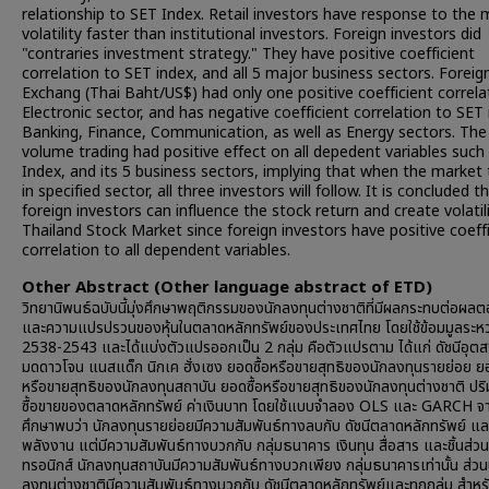
relationship to SET Index. Retail investors have response to the 
volatility faster than institutional investors. Foreign investors did
"contraries investment strategy." They have positive coefficient
correlation to SET index, and all 5 major business sectors. Foreig
Exchang (Thai Baht/US$) had only one positive coefficient correla
Electronic sector, and has negative coefficient correlation to SET 
Banking, Finance, Communication, as well as Energy sectors. The
volume trading had positive effect on all depedent variables such
Index, and its 5 business sectors, implying that when the market t
in specified sector, all three investors will follow. It is concluded t
foreign investors can influence the stock return and create volatil
Thailand Stock Market since foreign investors have positive coeff
correlation to all dependent variables.
Other Abstract (Other language abstract of ETD)
วิทยานิพนธ์ฉบับนี้มุ่งศึกษาพฤติกรรมของนักลงทุนต่างชาติที่มีผลกระทบต่อผ
และความแปรปรวนของหุ้นในตลาดหลักทรัพย์ของประเทศไทย โดยใช้ข้อมมูลระหว่
2538-2543 และได้แบ่งตัวแปรออกเป็น 2 กลุ่ม คือตัวแปรตาม ได้แก่ ดัชนีอุต
มดดาวโจน แนสแด็ก นิกเค ฮั่งเซง ยอดซื้อหรือขายสุทธิของนักลงทุนรายย่อย ยอ
หรือขายสุทธิของนักลงทุนสถาบัน ยอดซื้อหรือขายสุทธิของนักลงทุนต่างชาติ ป
ซื้อขายของตลาดหลักทรัพย์ ค่าเงินบาท โดยใช้แบบจำลอง OLS และ GARCH จ
ศึกษาพบว่า นักลงทุนรายย่อยมีความสัมพันธ์ทางลบกับ ดัชนีตลาดหลักทรัพย์ และ
พลังงาน แต่มีความสัมพันธ์ทางบวกกับ กลุ่มธนาคาร เงินทุน สื่อสาร และชิ้นส่วน
ทรอนิกส์ นักลงทุนสถาบันมีความสัมพันธ์ทางบวกเพียง กลุ่มธนาคารเท่านั้น ส่วน
ลงทุนต่างชาติมีความสัมพันธ์ทางบวกกับ ดัชนีตลาดหลักทรัพย์และทุกกลุ่ม สำหร