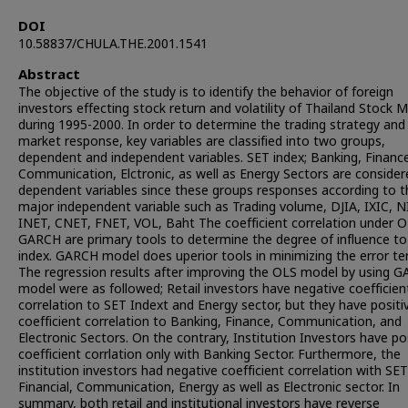
DOI
10.58837/CHULA.THE.2001.1541
Abstract
The objective of the study is to identify the behavior of foreign
investors effecting stock return and volatility of Thailand Stock 
during 1995-2000. In order to determine the trading strategy and
market response, key variables are classified into two groups,
dependent and independent variables. SET index; Banking, Financ
Communication, Elctronic, as well as Energy Sectors are consider
dependent variables since these groups responses according to t
major independent variable such as Trading volume, DJIA, IXIC, N
INET, CNET, FNET, VOL, Baht The coefficient correlation under 
GARCH are primary tools to determine the degree of influence t
index. GARCH model does uperior tools in minimizing the error te
The regression results after improving the OLS model by using 
model were as followed; Retail investors have negative coefficien
correlation to SET Indext and Energy sector, but they have positi
coefficient correlation to Banking, Finance, Communication, and
Electronic Sectors. On the contrary, Institution Investors have po
coefficient corrlation only with Banking Sector. Furthermore, the
institution investors had negative coefficient correlation with SET
Financial, Communication, Energy as well as Electronic sector. In
summary, both retail and institutional investors have reverse