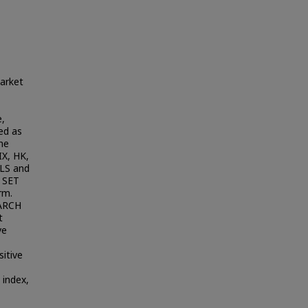
Market
e,
ed as
he
IX, HK,
OLS and
o SET
rm.
GARCH
t
ve
sitive
 index,