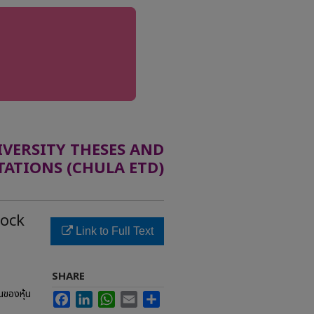
ERSITY THESES AND
TATIONS (CHULA ETD)
tock
Link to Full Text
SHARE
ของหุ้น
Facebook
LinkedIn
WhatsApp
Email
Share