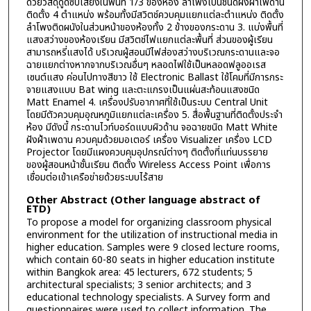
ด้วยวัสดุดูดซับเสียงในพื้นที่ 1/3 ของห้อง ลำโพงเป็นชนิดฝังฝ้าเพดาน
ติดตั้ง 4 ตำแหน่ง พร้อมทั้งมีสวิตช์ควบคุมแยกแต่ละตำแหน่ง ติดตั้ง
ลำโพงติดผนังในส่วนหน้าของห้องทั้ง 2 ข้างของกระดาน 3. แบ่งพื้นที่
แสงสว่างของห้องเรียน มีสวิตช์ไฟแยกแต่ละพื้นที่ ส่วนของผู้เรียน
สามารถหรี่แสงได้ บริเวณผู้สอนมีไฟส่องสว่างบริเวณกระดานและจอ
ฉายแยกต่างหากจากบริเวณอื่นๆ หลอดไฟใช้เป็นหลอดฟลูออเรส
เซนต์แสง ค่อนไปทางสีขาว ใช้ Electronic Ballast ใช้โคมที่มีการกระ
จายแสงแบบ Bat wing และตะแกรงเป็นแผ่นสะท้อนแสงชนิด
Matt Enamel 4. เครื่องปรับอากาศที่ใช้เป็นระบบ Central Unit
โดยมีตัวควบคุมอุณหภูมิแยกแต่ละเครื่อง 5. สื่อพื้นฐานที่ติดตั้งประจำ
ห้อง มีดังนี้ กระดานไวท์บอร์ดแบบผิวด้าน จอฉายชนิด Matt White
ฝังฝ้าเพดาน ควบคุมด้วยมอเตอร์ เครื่อง Visualizer เครื่อง LCD
Projector โดยมีแผงควบคุมอุปกรณ์ต่างๆ ติดตั้งที่แท่นบรรยาย
ของผู้สอนหน้าชั้นเรียน ติดตั้ง Wireless Access Point เพื่อการ
เชื่อมต่อเข้าเครือข่ายด้วยระบบไร้สาย
Other Abstract (Other language abstract of
ETD)
To propose a model for organizing classroom physical
environment for the utilization of instructional media in
higher education. Samples were 9 closed lecture rooms,
which contain 60-80 seats in higher education institute
within Bangkok area: 45 lecturers, 672 students; 5
architectural specialists; 3 senior architects; and 3
educational technology specialists. A Survey form and
questionnaires were used to collect information. The