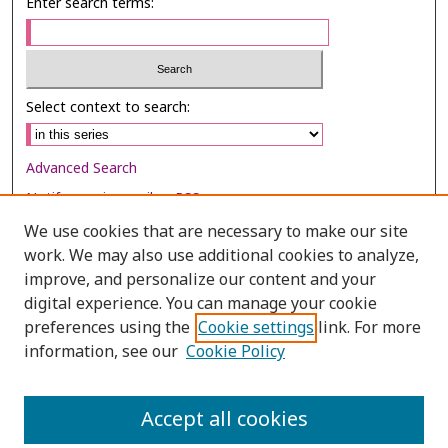
Enter search terms:
Select context to search:
Advanced Search
Notify me via email or
RSS
We use cookies that are necessary to make our site
Browse
work. We may also use additional cookies to analyze,
Collections
improve, and personalize our content and your
digital experience. You can manage your cookie
Disciplines
preferences using the
Cookie settings
link. For more
Authors
information, see our
Cookie Policy
Author Corner
Author FAQ
Accept all cookies