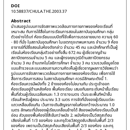
DOI
10.58837/CHULA.THE.2003.37
Abstract
นำเสนอรูปแบบการจัดสภาพแวดล้อมทางกายภาพของห้องเรียนที่
เหมาะสม กับการใช้สื่อในการเรียนการสอนในสถาบันอุดมศึกษา กลุ่ม
ตัวอย่างได้แก่ ห้องเรียนแบบปิดที่ใช้เพื่อการบรรยายขนาด ความจุ 60
- 80 ที่นั่ง ในสถาบันอุดมศึกษา ในเขตกรุงเทพมหานคร จำนวน 9 ห้อง
อาจารย์ที่มีชื่อสอนในห้องดังกล่าว จำนวน 45 คน และนักศึกษาที่เป็นผู้
เรียนในห้องเรียนกลุ่มตัวอย่างทั้งสิ้น 672 คน ผู้เชี่ยวชาญด้าน
สถาปัตยกรรมจำนวน 5 คน และผู้ทรงคุณวุฒิด้านสถาปัตยกรรม
จำนวน 3 คน ด้านเทคโนโลยีการศึกษา จำนวน 3 คน รวบรวมข้อมูลโดย
แบบสำรวจและแบบสอบถามความคิดเห็นผู้เชี่ยวชาญผลการวิจัยพบว่า
รูปแบบการจัดสภาพแวดล้อมทางกายภาพของห้องเรียน เพื่อการใช้
สื่อการเรียนการสอน ในสถาบันอุดมศึกษา ควรมีลักษณะตังนี้ 1.
ห้องเรียนควรมีผนังทั้ง 2 ข้างของห้องไม่ขนานกัน ประตูเข้าออก
ห้องเรียนอยู่ด้านหลังห้อง พื้นห้องเรียบ เสมอกันยกระดับหน้าชั้นเรียน
พื้นที่ส่วนผู้เรียนเฉลี่ยคนละ 1.3 ตารางเมตร เว้นระยะพื้นทีหน้าชั้น
เรียนสำหรับผู้สอน ประมาณ 3.3 เมตร การจัดที่นั่งของผู้เรียนแต่ละ
แถวเหลื่อมซ้อนกัน เว้นทางเดินสัญจรภายในห้องกว้างประมาณ 1.0
เมตร ลักษณะที่นั่งของผู้เรียนเคลื่อนย้ายได้ สีของผนังห้องเรียนเป็นสี
อ่อน ส่วนของพื้นห้องใช้สีเข้มกว่าผนัง 2. ผนังห้องเป็นวัสดุสะท้อน
เสียงในพื้นที่ 1/3 ของห้อง และกรุด้วยวัสดุดูดซับเสียงในพื้นที่ 2/3
ของห้อง เพดานเป็นวัสดุสะท้อนเสียงในพื้นที่ 2/3 ของห้อง และกรุ