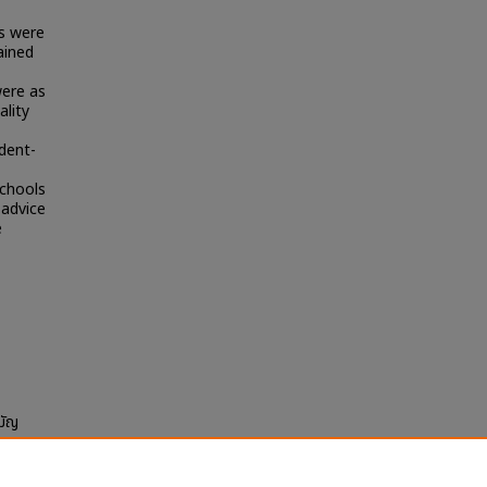
ts were
ained
were as
ality
dent-
schools
 advice
e
มัญ