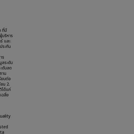
ที่มี
้บริหาร
ร์ และ
ประกัน
หาร
มูลระดับ
ระดับลด
สถาน
รียนต่อ
ียน 2.
ิได้แก่
ฉลี่ย
uality
isted
ata