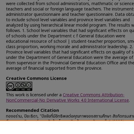
were collected from school administrators, mathmatic or science
teachers and social or foreign language teachers. The instrumen
administrator questionnaire and teacher questionnaire. Data obt
to include school level variables and province level variables and
analyzed by using hierarchical linear model program. The results 
follows. 1. School level variables that had significant effects on qu
of schools under the Department c f General Education were
educational resource of school | student-teacher proportion, sm
class proportion, working morale and administrator leadership. 2.
Province level variables that had significant effects on quality of 
under the Department of General Education were the average of
from supervisor in the Provincial General Education Office and th
average of financial supported from the province.
Creative Commons License
This work is licensed under a
Creative Commons Attribution-
NonCommercial-No Derivative Works 4.0 International License
.
Recommended Citation
ทองอร่าม, ปิยะธิดา, "ปัจจัยที่มีอิทธิพลต่อคุณภาพของสถานศึกษา สังกัดกรมสา
ศึกษา : การวิเคราะห์พหุระดับด้วยโมเดลเชิงเส้นตรงระดับลดหลั่น" (2002).
Chulalongkorn University Theses and Dissertations (Chula ETD)
.
32228.