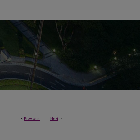
<
Previous
Next
>