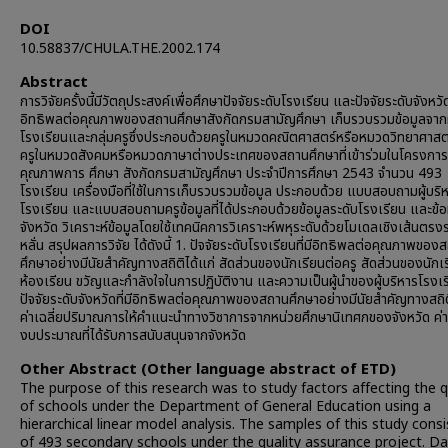
DOI
10.58837/CHULA.THE.2002.174
Abstract
การวิจัยครั้งนี้มีวัตถุประสงค์เพื่อศึกษาปัจจัยระดับโรงเรียน และปัจจัยระดับจังหวัด 
อิทธิพลต่อคุณภาพของสถานศึกษาสังกัดกรมสามัญศึกษา เก็บรวบรวมข้อมูลจากผู
โรงเรียนและกลุ่มครูซึ่งประกอบด้วยครูในหมวดคณิตศาสตร์หรือหมวดวิทยาศาสต
ครูในหมวดสังคมหรือหมวดภาษาต่างประเทศของสถานศึกษาที่เข้าร่วมในโครงการ
คุณภาพการ ศึกษา สังกัดกรมสามัญศึกษา ประจำปีการศึกษา 2543 จำนวน 493
โรงเรียน เครื่องมือที่ใช้ในการเก็บรวบรวมข้อมูล ประกอบด้วย แบบสอบถามผู้บริ
โรงเรียน และแบบสอบถามครูข้อมูลที่ได้ประกอบด้วยข้อมูลระดับโรงเรียน และข้อ
จังหวัด วิเคราะห์ข้อมูลโดยใช้เทคนิคการวิเคราะห์พหุระดับด้วยโมเดลเชิงเส้นตรง
หลั่น สรุปผลการวิจัย ได้ดังนี้ 1. ปัจจัยระดับโรงเรียนที่มีอิทธิพลต่อคุณภาพของ
ศึกษาอย่างมีนัยสำคัญทางสถิติได้แก่ สัดส่วนของนักเรียนต่อครู สัดส่วนของนักเ
ห้องเรียน ขวัญและกำลังใจในการปฏิบัติงาน และความเป็นผู้นำของผู้บริหารโรงเร
ปัจจัยระดับจังหวัดที่มีอิทธิพลต่อคุณภาพของสถานศึกษาอย่างมีนัยสำคัญทางสถิต
ค่าเฉลี่ยปริมาณการให้คำแนะนำทางวิชาการจากหน่วยศึกษานิเทศกของจังหวัด ค่าเ
งบประมาณที่ได้รับการสนับสนุนจากจังหวัด
Other Abstract (Other language abstract of ETD)
The purpose of this research was to study factors affecting the q
of schools under the Department of General Education using a
hierarchical linear model analysis. The samples of this study cons
of 493 secondary schools under the quality assurance project. D