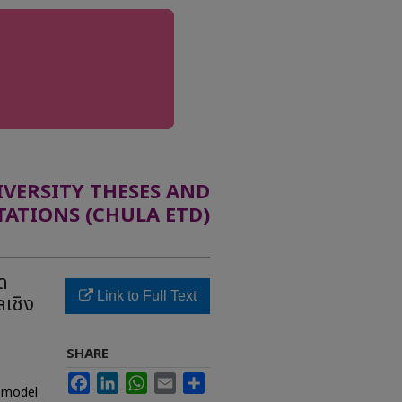
ERSITY THESES AND
TATIONS (CHULA ETD)
ด
Link to Full Text
เชิง
SHARE
Facebook
LinkedIn
WhatsApp
Email
Share
r model