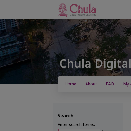
Home
About
FAQ
My 
Search
Enter search terms: