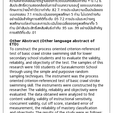
ความคลาดเคลื่อนมาตรฐานของการวัดแบบทดสอบเท่ากับ +-0.12 6.
สัมประสิทธิ์ความสอดคล้องในการจำแนกความรอบรู้ ของแบบทดสอบ
ทักษะการว่ายน้ำท่าวัดวาเท่ากับ .82 7. การประเมินความเป็นปรนัยของ
แบบทดสอบ 7.1 การประเมินของครูพลศึกษา 5 ท่าน ไม่แตกต่างกัน
อย่างมีนัยสำคัญทางสถิติที่ระดับ .05 7.2 การประเมินระหว่างครู
พลศึกษาแต่ละท่านและการประเมินโดยเฉลี่ยของครูพลศึกษาทั้ง 5
ท่าน มีค่าสัมประสิทธิ์สหสัมพันธ์เท่ากับ .95 และ .99 อย่างมีนัยสำคัญ
ทางสถิติที่ระดับ .01
Other Abstract (Other language abstract of
ETD)
To construct the process oriented criterion-referenced
test of basic crawl stroke swimming skill for lower
secondary school students and to evaluate the validity,
reliability, and objectivity of the test. The samples of this
research were 100 students of Surasakmontri School
through using the simple and purposive random
sampling techniques. The instrument was the process
oriented criterion-referenced test of basic crawl stroke
swimming skill. The instruments were constructed by the
researcher. The validity, reliability and objectivity were
evaluated. The data obtained were analyzed to find
content validity, validity of instructional sensitivity,
concurrent validity, cut off score, standard error of
measurement, the reliability of mastery classification
and objectivity. The results of the study were as follows: