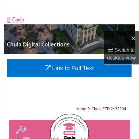
Search
Browse Collections
×
My Account
Switch to
About
desktop
view
Digital Commons Network™
Link to Full Text
>
>
Home
Chula-ETD
32204